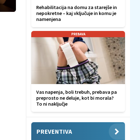
Rehabilitacija na domu za starejše in
nepokretne – kaj vključuje in komu je
namenjena
PREBAVA
Vas napenja, boli trebuh, prebava pa
preprosto ne deluje, kot bi morala?
To ni naključje
PREVENTIVA