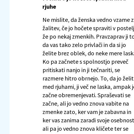
rjuhe
Ne mislite, da ženska vedno vzame 
žalitev, če jo hočete spraviti v postel
že po nekaj zmenkih. Pravzaprav ji to
da vas tako zelo privlači in da si jo
želite brez oblek, do neke mere lask
Ko pa začnete s spolnostjo preveč
pritiskati nanjo in ji tečnariti, se
razmere hitro obrnejo. To, da jo želi
med rjuhami, ji več ne laska, ampak j
začne obremenjevati. Spraševati se
začne, ali jo vedno znova vabite na
zmenke zato, ker vam je zabavna in
ker vas zanima zaradi svoje osebnost
ali pa jo vedno znova kličete ter se