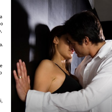
za
jo
,
a.
te
o
i,