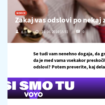
NOVICE
Zakaj vas odslovi po nekaj
10. 06. 2010 15.51
0
E. D.
Se tudi vam nenehno dogaja, da gr
da je med vama vsekakor preskočil
odslovi? Potem preverite, kaj del