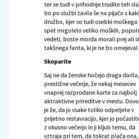
ter se tudi v prihodnje trudite teh sla
bo po službi zavila še na pijačo s k
družbo, kjer so tudi osebki moškega sp
spet mrgolelo veliko moških, popolno
vedeti, boste morda morali prej ali sl
takšnega fanta, ki je ne bo omejeval
Skoparite
Saj ne da ženske hočejo draga darila,
prestižne večerje, že nekaj mesecev
vnaprej razprodane karte za najbolj
aktraktivne prireditve v mestu. Dovo
je že, da jo vsake toliko odpeljete v
prijetno restavracijo, kjer jo počastit
z okusno večerjo in ji kljub temu, da
vztraja pri tem, da tokrat plača ona,