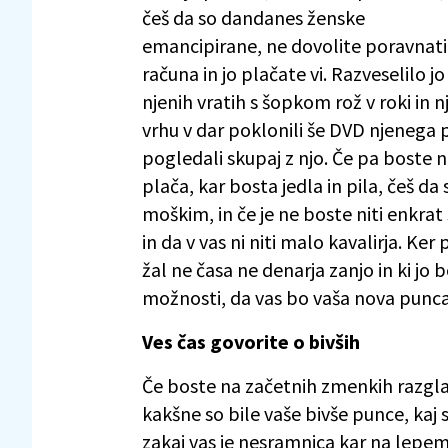
češ da so dandanes ženske
emancipirane, ne dovolite poravnati
računa in jo plačate vi. Razveselilo j
njenih vratih s šopkom rož v roki in n
vrhu v dar poklonili še DVD njenega 
pogledali skupaj z njo. Če pa boste na
plača, kar bosta jedla in pila, češ 
moškim, in če je ne boste niti enkrat
in da v vas ni niti malo kavalirja. Ke
žal ne časa ne denarja zanjo in ki jo
možnosti, da vas bo vaša nova punca
Ves čas govorite o bivših
Če boste na začetnih zmenkih razglab
kakšne so bile vaše bivše punce, kaj s
zakaj vas je nesramnica kar na lepem