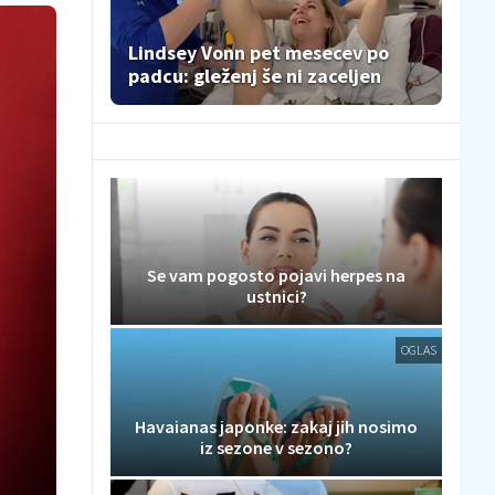
Lindsey Vonn pet mesecev po
padcu: gleženj še ni zaceljen
Se vam pogosto pojavi herpes na
ustnici?
OGLAS
Havaianas japonke: zakaj jih nosimo
iz sezone v sezono?