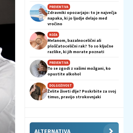
PREVENTIVA
Zdravniki opozarjajo: to je največja
napaka, ki jo ljudje delajo med
vročino
KOŽA
Melanom, bazalnocelični ali
ploščatocelični rak? To so ključne
razlike, ki jih morate poznati
PREVENTIVA
To se zgodi z vašimi možgani, ko
opustite alkohol
DOLGOŽIVOST
Želite živeti dlje? Poskrbite za svoj
timus, pravijo strokovnjaki
ALTERNATIVA