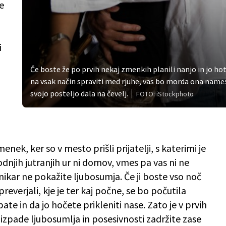
e
z
i
Če boste že po prvih nekaj zmenkih planili nanjo in jo hot
na vsak način spraviti med rjuhe, vas bo morda ona name
svojo posteljo dala na čevelj.
FOTO: iStockphoto
ek, ker so v mesto prišli prijatelji, s katerimi je
godnjih jutranjih ur ni domov, vmes pa vas ni ne
nikar ne pokažite ljubosumja. Če ji boste vso noč
 preverjali, kje je ter kaj počne, se bo počutila
pate in da jo hočete prikleniti nase. Zato je v prvih
izpade ljubosumlja in posesivnosti zadržite zase