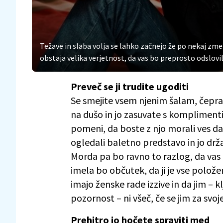
Težave in slaba volja se lahko začnejo že po nekaj zm
obstaja velika verjetnost, da vas bo preprosto odslovil
Preveč se ji trudite ugoditi
Se smejite vsem njenim šalam, čeprav
na dušo in jo zasuvate s komplimenti?
pomeni, da boste z njo morali ves dan
ogledali baletno predstavo in jo d
Morda pa bo ravno to razlog, da vas 
imela bo občutek, da ji je vse položen
imajo ženske rade izzive in da jim – 
pozornost – ni všeč, če se jim za svoj
Prehitro jo hočete spraviti med