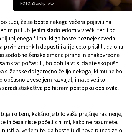
FOTO: iStockphoto
o bo tudi, če se boste nekega večera pojavili na
jenim priljubljenim sladoledom v vrečki ter ji po
priljubljenega filma, ki ga boste pozneje seveda
 prvih zmenkih dopustili ali jo celo prisilili, da ona
da so sodobne ženske emancipirane in enakovredne
 samkrat počastili, bo dobila vtis, da ste skopušni
r pa si ženske dolgoročno želijo nekoga, ki mu ne bo
 bo občasno z veseljem razvajal, imate veliko
 zaradi stiskaštva po hitrem postopku odslovila.
ljali o tem, kakšno je bilo vaše prejšnje razmerje,
te in česa niste počeli z njimi, kako ne razumete,
 pustila, verjemite, da boste tudi novo punco zelo