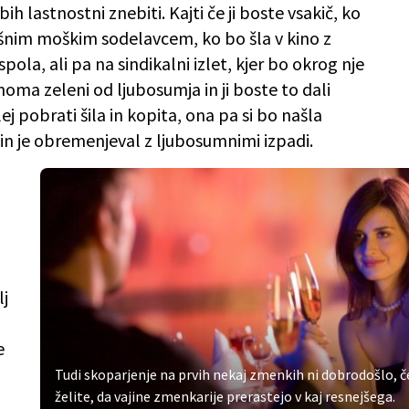
bih lastnostni znebiti. Kajti če ji boste vsakič, ko
akšnim moškim sodelavcem, ko bo šla v kino z
ola, ali pa na sindikalni izlet, kjer bo okrog nje
ma zeleni od ljubosumja in ji boste to dali
ej pobrati šila in kopita, ona pa si bo našla
 in je obremenjeval z ljubosumnimi izpadi.
lj
e
Tudi skoparjenje na prvih nekaj zmenkih ni dobrodošlo, č
želite, da vajine zmenkarije prerastejo v kaj resnejšega.