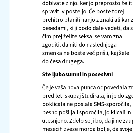
dobivate z njo, ker jo preprosto želit
spraviti v posteljo. Če boste torej
prehitro planili nanjo z znaki ali kar 
besedami, ki ji bodo dale vedeti, da s
čim prej želite seksa, se vam zna
zgoditi, da niti do naslednjega
zmenka ne boste več prišli, kaj šele
do česa drugega.
Ste ljubosumni in posesivni
Če je vaša nova punca odpovedala zmen
pred leti skupaj študirala, in je do z
poklicala ne poslala SMS-sporočila, 
besno pošiljali sporočila, jo klicali in
utesnjeno. Zdelo se ji bo, da ji ne zau
mesecih zveze morda bolje, da svoje 