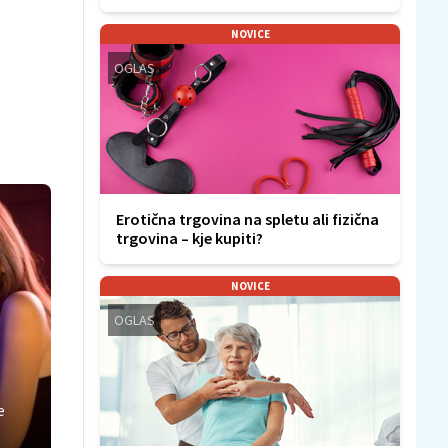
NOVICE
OGLAS
Erotična trgovina na spletu ali fizična
trgovina – kje kupiti?
NOVICE
OGLAS
e