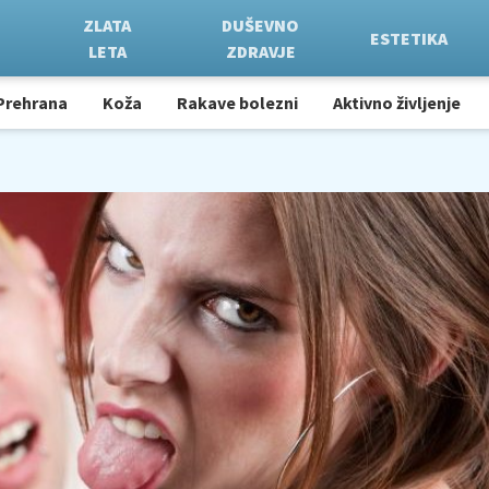
ZLATA
DUŠEVNO
ESTETIKA
LETA
ZDRAVJE
Prehrana
Koža
Rakave bolezni
Aktivno življenje