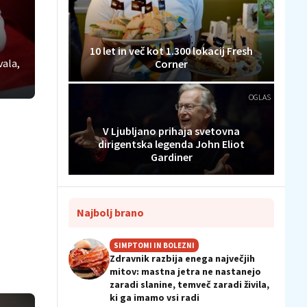
10 let in več kot 1.300 lokacij Fresh
vala,
Corner
OGLAS
V Ljubljano prihaja svetovna
dirigentska legenda John Eliot
Gardiner
Najbolj brano
SIMPTOMI IN BOLEZNI
Zdravnik razbija enega največjih
mitov: mastna jetra ne nastanejo
zaradi slanine, temveč zaradi živila,
ki ga imamo vsi radi