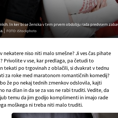
enkih. In ker bi se ženska v tem prvem obdobju rada predvsem zaba
a.
FOTO: iStockphoto
 nekatere niso niti malo smešne? Ji ves čas pihate
 Privolite v vse, kar predlaga, pa četudi to
 tekati po trgovinah z oblačili, si dvakrat v tednu
ržati za roke med maratonom romantičnih komedij?
bo že po nekaj tednih zmenkov odslovila, kajti
o na dlan in da se za vas ne rabi truditi. Vedite, da
kljub temu da jim godijo komplimenti in imajo rade
ega moškega ni treba niti malo truditi.