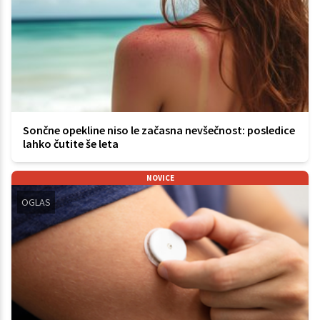
Sončne opekline niso le začasna nevšečnost: posledice
lahko čutite še leta
NOVICE
OGLAS