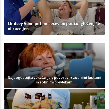
Lindsey Vonn pet mesecev po padcu: gleženj še
ni zaceljen
Najpogostejša vprašanja v povezavi z zobnimi luskami
in zobnimi prevlekami