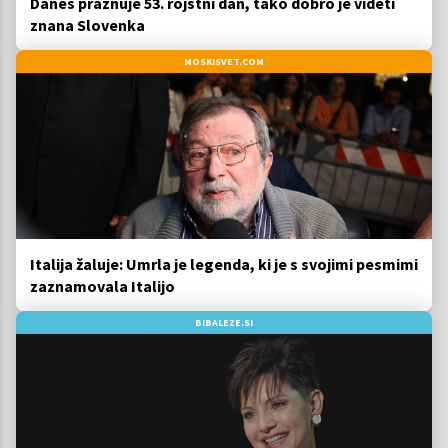
Danes praznuje 53. rojstni dan, tako dobro je videti
znana Slovenka
MOSKISVET.COM
Italija žaluje: Umrla je legenda, ki je s svojimi pesmimi
zaznamovala Italijo
BIBALEZE.SI