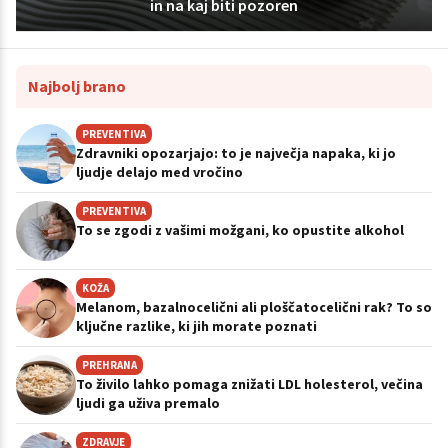
in na kaj biti pozoren
Najbolj brano
PREVENTIVA
Zdravniki opozarjajo: to je največja napaka, ki jo
ljudje delajo med vročino
PREVENTIVA
To se zgodi z vašimi možgani, ko opustite alkohol
KOŽA
Melanom, bazalnocelični ali ploščatocelični rak? To so
ključne razlike, ki jih morate poznati
PREHRANA
To živilo lahko pomaga znižati LDL holesterol, večina
ljudi ga uživa premalo
ZDRAVJE