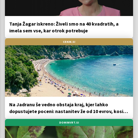
Tanja Žagar iskreno: Živeli smo na 40 kvadratih, a
imela sem vse, kar otrok potrebuje
CEKIN.SI
Na Jadranu še vedno obstaja kraj, kjer lahko
dopustujete poceni: nastanitev že od 10 evrov, kosilo
za pet evrov
DOMINVRT.SI