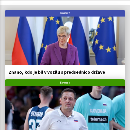
NOVICE
Znano, kdo je bil v vozilu s predsednico države
ŠPORT