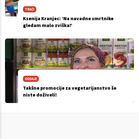
TRAČI
Ksenija Kranjec: ’Na navadne smrtnike
gledam malo zviška!’
ODDAJE
Takšne promocije za vegetarijanstvo še
niste doživeli!