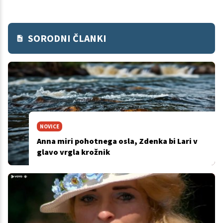
SORODNI ČLANKI
NOVICE
Anna miri pohotnega osla, Zdenka bi Lari v
glavo vrgla krožnik