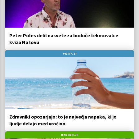
Peter Poles delil nasvete za bodoče tekmovalce
kviza Na lovu
VIZITA.SI
Zdravniki opozarjajo: to je največja napaka, ki jo
ljudje delajo med vročino
OKUSNO.JE