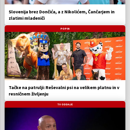
Slovenija brez Dončića, a z Nikolićem, Čančarjem in
zlatimi mladeniči
POPIN
Tačke na patrulji: Reševalni psi na velikem platnu in v
resničnem življenju
TV ODDAJE