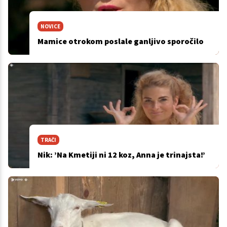
NOVICE
Mamice otrokom poslale ganljivo sporočilo
TRAČI
Nik: ’Na Kmetiji ni 12 koz, Anna je trinajsta!’