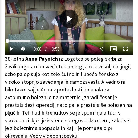
Predvajaj
Loaded
:
18.64%
Current
0:00
/
Duration
0:53
Predvajaj
Tiho
Slika
Celoza
v
način
38-letna
Anna Paynich
iz Logatca se poleg skrbi za
sliki
Time
živali pogosto posveča tudi energijam iz vesolja in jogi,
sebe pa opisuje kot zelo čutno in ljubečo žensko z
visoko stopnjo zavedanja in samozavesti. A vedno ni
bilo tako, saj je Anna v preteklosti bolehala za
avtoimuno boleznijo na maternici, zaradi česar je
prestala šest operacij, nato pa je prestala še bolezen na
pljučih. Teh hudih trenutkov se je spominjala tudi v
spovednici, kjer je iskreno spregovorila o tem, kako se
je z boleznima spopadla in kaj ji je pomagalo pri
okrevanju. Več v videoprispevku.