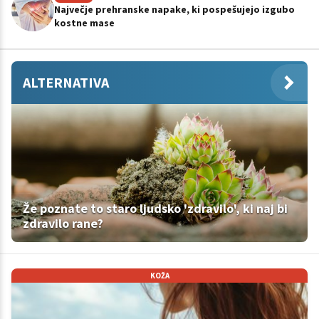
Največje prehranske napake, ki pospešujejo izgubo
kostne mase
ALTERNATIVA
Že poznate to staro ljudsko 'zdravilo', ki naj bi
zdravilo rane?
KOŽA