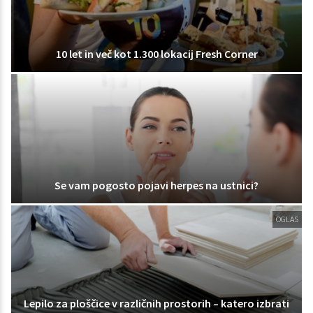
10 let in več kot 1.300 lokacij Fresh Corner
Se vam pogosto pojavi herpes na ustnici?
OGLAS
Lepilo za ploščice v različnih prostorih – katero izbrati