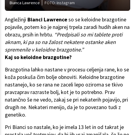
Bianca Lawrence
FOTO: Instagram
Angležinji
Bianci Lawrence
so se keloidne brazgotine
pojavile, potem ko je najprej trpela zaradi hudih aken na
obrazu, prsih in hrbtu.
“Predpisali so mi tablete proti
aknam, ki pa so na žalost nekatere ostanke aken
spremenile v keloidne brazgotine.”
Kaj so keloidne brazgotine?
Brazgotina lahko nastane v procesu celjenja rane, ko se
koža poskuša čim bolje obnoviti. Keloidne brazgotine
nastanejo, ko se rana ne zaceli lepo oziroma se tkivo
pravzaprav razraste bolj, kot je to potrebno. Prav
natančno še ne vedo, zakaj se pri nekaterih pojavijo, pri
drugih ne. Nekateri menijo, da je to povezano tudi z
genetiko.
Pri Bianci so nastale, ko je imela 13 let in od takrat je
prestala več tretmajev, da bi jih vsaj zmanjšala, če že ne