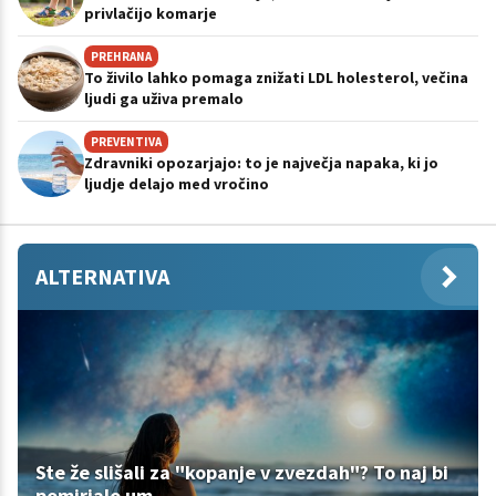
privlačijo komarje
PREHRANA
To živilo lahko pomaga znižati LDL holesterol, večina
ljudi ga uživa premalo
PREVENTIVA
Zdravniki opozarjajo: to je največja napaka, ki jo
ljudje delajo med vročino
ALTERNATIVA
Ste že slišali za "kopanje v zvezdah"? To naj bi
pomirjalo um