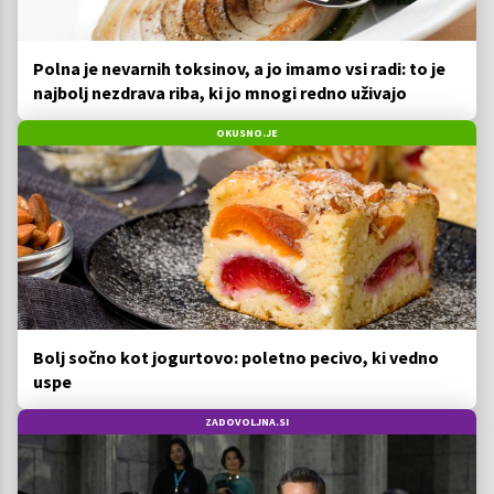
Polna je nevarnih toksinov, a jo imamo vsi radi: to je
najbolj nezdrava riba, ki jo mnogi redno uživajo
OKUSNO.JE
Bolj sočno kot jogurtovo: poletno pecivo, ki vedno
uspe
ZADOVOLJNA.SI