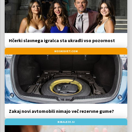
Hčerki slavnega igralca sta ukradli vso pozornost
MOSKISVET.COM
Zakaj novi avtomobili nimajo več rezervne gume?
BIBALEZE.SI