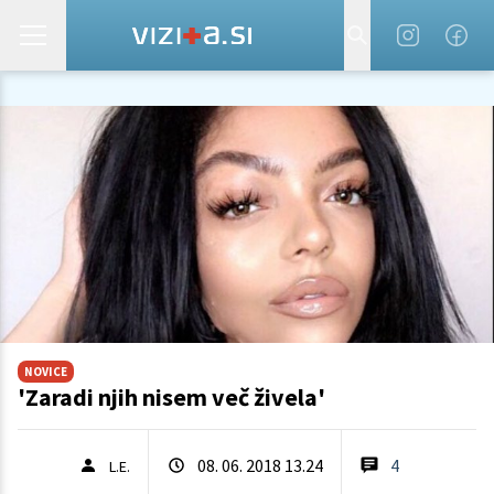
NOVICE
'Zaradi njih nisem več živela'
08. 06. 2018 13.24
4
L.E.