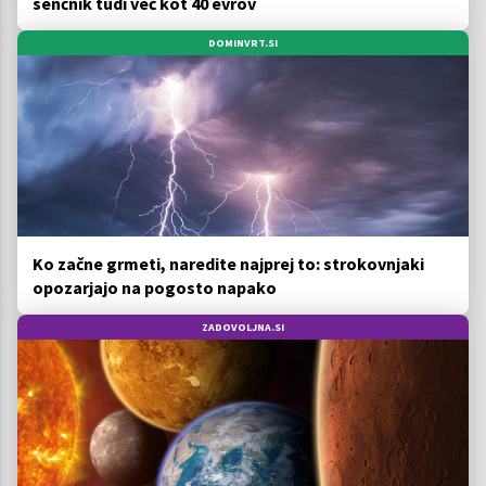
senčnik tudi več kot 40 evrov
DOMINVRT.SI
Ko začne grmeti, naredite najprej to: strokovnjaki
opozarjajo na pogosto napako
ZADOVOLJNA.SI