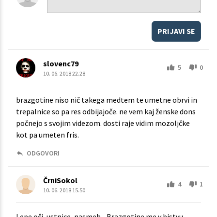
PRIJAVI SE
slovenc79
5
0
10. 06. 2018 22.28
brazgotine niso nič takega medtem te umetne obrvi in
trepalnice so pa res odbijajoče. ne vem kaj ženske dons
počnejo s svojim videzom. dosti raje vidim mozoljčke
kot pa umeten fris.
ODGOVORI
ČrniSokol
4
1
10. 06. 2018 15.50
Lepe oči, ustnice, nasmeh... Brazgotine me v bistvu