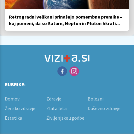
Retrogradni velikani prinašajo pomembne premike –
kaj pomeni, da so Saturn, Neptun in Pluton hkrati
retrogradni?
RUBRIKE:
Domov
Zdravje
Bolezni
Žensko zdravje
Zlata leta
Duševno zdravje
Estetika
Življenjske zgodbe