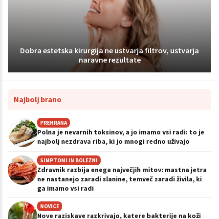
Dobra estetska kirurgija ne ustvarja filtrov, ustvarja
naravne rezultate
Najbolj brano
PREHRANA
Polna je nevarnih toksinov, a jo imamo vsi radi: to je
najbolj nezdrava riba, ki jo mnogi redno uživajo
SIMPTOMI IN BOLEZNI
Zdravnik razbija enega največjih mitov: mastna jetra
ne nastanejo zaradi slanine, temveč zaradi živila, ki
ga imamo vsi radi
NOVICE
Nove raziskave razkrivajo, katere bakterije na koži