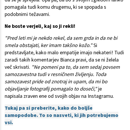
pomagala tudi komu drugemu, ki se spopada s
podobnimi težavami.
Ne boste verjeli, kaj so ji rekli!
"Pred leti mi je nekdo rekel, da sem grda in da ne bi
smela obstajati, ker imam takšno kožo."
Si
predstavljate, kako malo empatije imajo nekateri! Tudi
zaradi takih komentarjev Bianca pravi, da se ni želela
več skrivati.
"Ne pomeni pa to, da sem sedaj povsem
samozavestna tudi v resničnem življenju. Toda
samozavest pride od znotraj in upam, da mi bo
objavljanje fotografij pomagalo to doseči,"
je
napisala zraven ene od svojih objav na Instagramu.
Tukaj pa si preberite, kako do boljše
samopodobe. To so nasveti, ki jih potrebujemo
vsi.