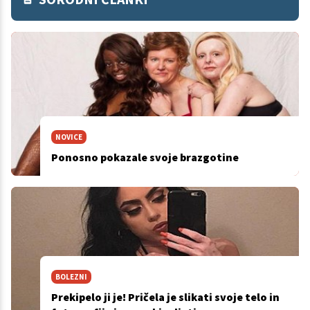
NOVICE
Ponosno pokazale svoje brazgotine
BOLEZNI
Prekipelo ji je! Pričela je slikati svoje telo in