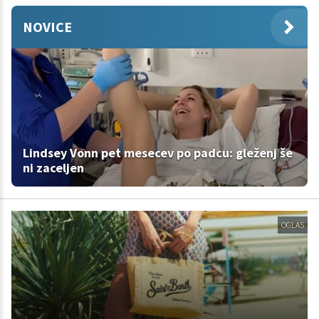
NOVICE
Lindsey Vonn pet mesecev po padcu: gleženj še
ni zaceljen
OGLAS