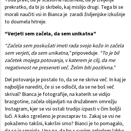
prekratko, da bi jo skrbelo, kaj mislijo drugi. Tega bi se
morali naučiti vsi in Bianca je zaradi življenjske izkušnje
to doumela hitreje.
“Verjeti sem začela, da sem unikatna”
“Začela sem poskušati imeti rada svojo kožo in začela
sem verjeti, da sem unikatna,”
pripoveduje.
“To je bil
začetek mojega potovanja, v katerem je cilj, da me
negativnost ne preseneti več. Želim biti pozitivna.”
Del potovanja je postalo to, da se ne skriva več. In kaj je
najboljše narediti, če si se odločil, da se ne boš več
skrival? Bianca je fotografije, na katerih se vidijo
brazgotine, začela objavljati na družabnem omrežju
Instagram, kjer se vsi ostali trudijo izpasti v čim boljši
luči. A kako zgrešeno je pravzaprav to. Zakaj se vsi ne
pokažemo takšni, kakršni smo? Bianci je to pomagalo,
da se je sprejela. Upa pa, da bo s svojim zgledom lahko