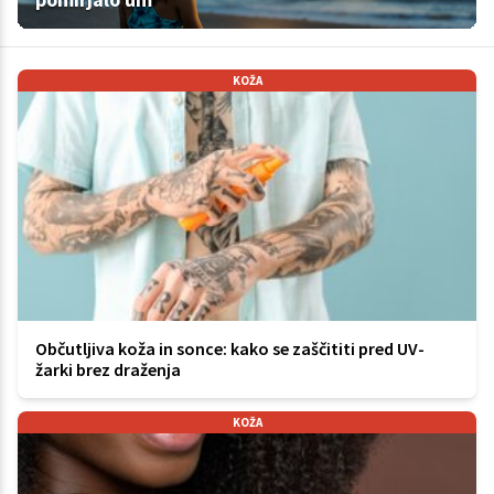
KOŽA
Občutljiva koža in sonce: kako se zaščititi pred UV-
žarki brez draženja
KOŽA