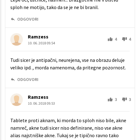
sploh ne motijo, tako da se je ne bi branil.
ODGOVORI
Ramzess
4
4
10. 06. 2018 09.54
Tudi sicer je antipačni, neurejena, vse na obrazu deluje
veliko ipd. , morda namenoma, da pritegne pozornost.
ODGOVORI
Ramzess
3
3
10. 06. 2018 09.53
Tablete proti aknam, ki morda to sploh niso bile, akne
namreč, akne tudi sicer niso definirane, niso vse akne
alias najstniške akne. Tukaj se je tipično ravno tako