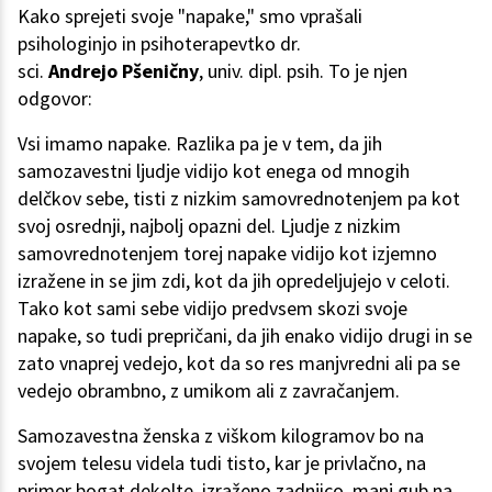
Kako sprejeti svoje "napake," smo vprašali
psihologinjo in psihoterapevtko dr.
sci.
Andrejo Pšeničny
, univ. dipl. psih. To je njen
odgovor:
Vsi imamo napake. Razlika pa je v tem, da jih
samozavestni ljudje vidijo kot enega od mnogih
delčkov sebe, tisti z nizkim samovrednotenjem pa kot
svoj osrednji, najbolj opazni del. Ljudje z nizkim
samovrednotenjem torej napake vidijo kot izjemno
izražene in se jim zdi, kot da jih opredeljujejo v celoti.
Tako kot sami sebe vidijo predvsem skozi svoje
napake, so tudi prepričani, da jih enako vidijo drugi in se
zato vnaprej vedejo, kot da so res manjvredni ali pa se
vedejo obrambno, z umikom ali z zavračanjem.
Samozavestna ženska z viškom kilogramov bo na
svojem telesu videla tudi tisto, kar je privlačno, na
primer bogat dekolte, izraženo zadnjico, manj gub na