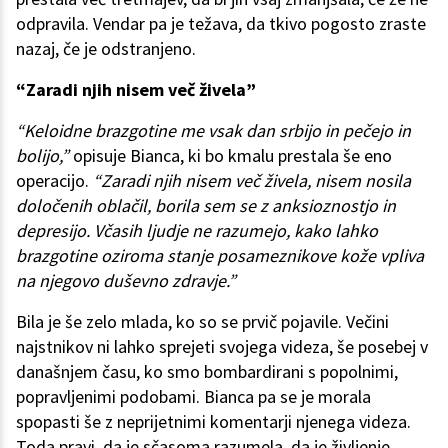
odpravila. Vendar pa je težava, da tkivo pogosto zraste
nazaj, če je odstranjeno.
“Zaradi njih nisem več živela”
“Keloidne brazgotine me vsak dan srbijo in pečejo in
bolijo,”
opisuje Bianca, ki bo kmalu prestala še eno
operacijo.
“Zaradi njih nisem več živela, nisem nosila
določenih oblačil, borila sem se z anksioznostjo in
depresijo. Včasih ljudje ne razumejo, kako lahko
brazgotine oziroma stanje posameznikove kože vpliva
na njegovo duševno zdravje.”
Bila je še zelo mlada, ko so se prvič pojavile. Večini
najstnikov ni lahko sprejeti svojega videza, še posebej v
današnjem času, ko smo bombardirani s popolnimi,
popravljenimi podobami. Bianca pa se je morala
spopasti še z neprijetnimi komentarji njenega videza.
Toda pravi, da je sčasoma razumela, da je življenje