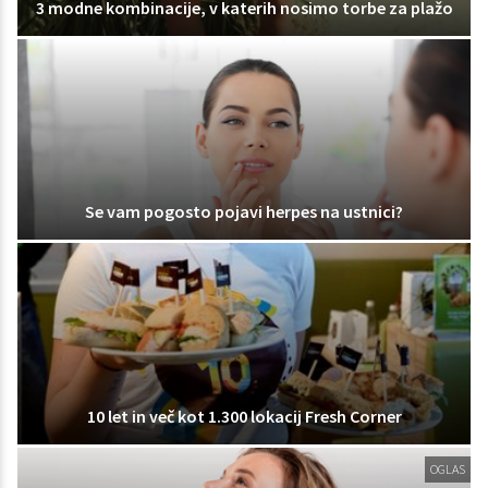
3 modne kombinacije, v katerih nosimo torbe za plažo
Se vam pogosto pojavi herpes na ustnici?
10 let in več kot 1.300 lokacij Fresh Corner
OGLAS