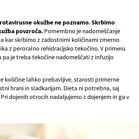
e rotavirusne okužbe ne poznamo. Skrbimo
 okužba povzroča.
Pomembno je nadomeščanje
 za kar skrbimo z zadostnimi količinami zmerno
ika z peroralno rehidracijsko tekočino. V primeru
u pa je treba tekočine nadomeščati z infuzijo
ne količine lahko prebavljive, starosti primerne
ni hrani in sladkarijam. Dieta ni potrebna, saj
. Pri dojenih otrocih nadaljujemo z dojenjem in ga v