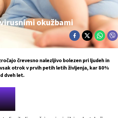
avirusnimi okužbami
zročajo črevesno nalezljivo bolezen pri ljudeh in
j vsak otrok v prvih petih letih življenja, kar 80%
d dveh let.