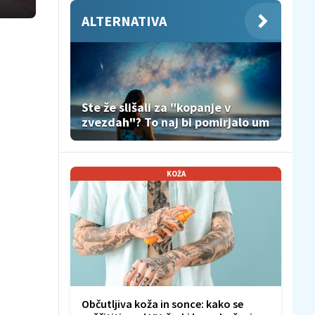
ALTERNATIVA
Ste že slišali za "kopanje v
zvezdah"? To naj bi pomirjalo um
KOŽA
Občutljiva koža in sonce: kako se