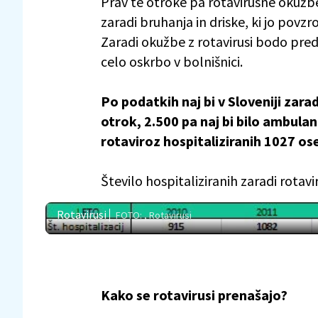
Prav te otroke pa rotavirusne okužbe 
zaradi bruhanja in driske, ki jo povzro
Zaradi okužbe z rotavirusi bodo pre
celo oskrbo v bolnišnici.
Po podatkih naj bi v Sloveniji zara
otrok, 2.500 pa naj bi bilo ambulan
rotaviroz hospitaliziranih 1027 oseb
Število hospitaliziranih zaradi rotav
Rotavirusi
FOTO: , Rotavirusi
Kako se rotavirusi prenašajo?