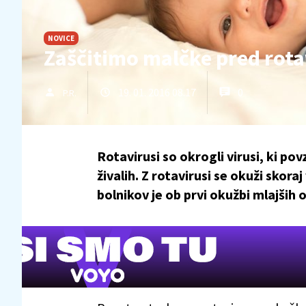
NOVICE
Zaščitimo malčke pred rot
19. 01. 2016 08.17
0
P.R.
Rotavirusi so okrogli virusi, ki pov
živalih. Z rotavirusi se okuži skora
bolnikov je ob prvi okužbi mlajših o