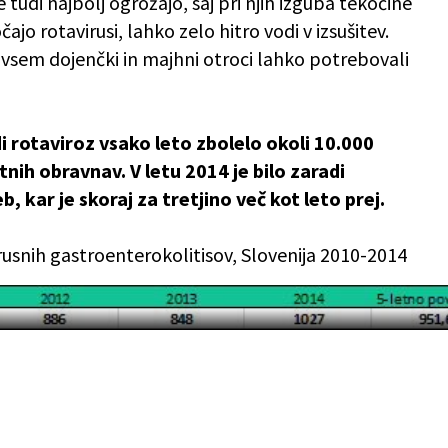
tudi najbolj ogrožajo, saj pri njih izguba tekočine
čajo rotavirusi, lahko zelo hitro vodi v izsušitev.
dvsem dojenčki in majhni otroci lahko potrebovali
di rotaviroz vsako leto zbolelo okoli 10.000
tnih obravnav. V letu 2014 je bilo zaradi
, kar je skoraj za tretjino več kot leto prej.
irusnih gastroenterokolitisov, Slovenija 2010-2014