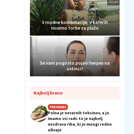
OGLAS
3 modne kombinacije, v katerih
nosimo torbe za plažo
Se vam pogosto pojavi herpes na
ustnici?
Najbolj brano
PREHRANA
Polna je nevarnih toksinov, a jo
imamo vsi radi: to je najbolj
nezdrava riba, ki jo mnogi redno
uživajo