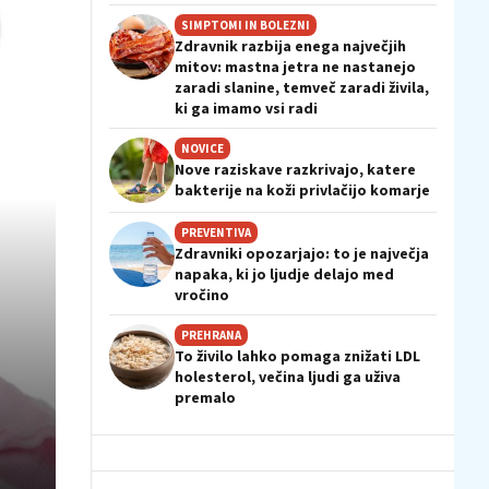
SIMPTOMI IN BOLEZNI
Zdravnik razbija enega največjih
mitov: mastna jetra ne nastanejo
zaradi slanine, temveč zaradi živila,
ki ga imamo vsi radi
NOVICE
Nove raziskave razkrivajo, katere
bakterije na koži privlačijo komarje
PREVENTIVA
Zdravniki opozarjajo: to je največja
napaka, ki jo ljudje delajo med
vročino
PREHRANA
To živilo lahko pomaga znižati LDL
holesterol, večina ljudi ga uživa
premalo