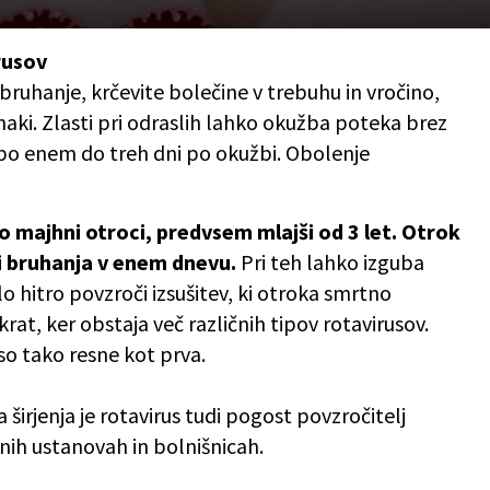
rusov
bruhanje, krčevite bolečine v trebuhu in vročino,
naki. Zlasti pri odraslih lahko okužba poteka brez
 po enem do treh dni po okužbi. Obolenje
lo majhni otroci, predvsem mlajši od 3 let. Otrok
li bruhanja v enem dnevu.
Pri teh lahko izguba
lo hitro povzroči izsušitev, ki otroka smrtno
rat, ker obstaja več različnih tipov rotavirusov.
o tako resne kot prva.
 širjenja je rotavirus tudi pogost povzročitelj
lnih ustanovah in bolnišnicah.