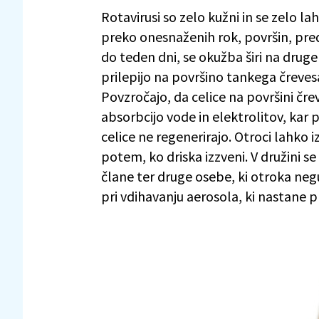
Rotavirusi so zelo kužni in se zelo la
preko onesnaženih rok, površin, predm
do teden dni, se okužba širi na druge
prilepijo na površino tankega črevesa 
Povzročajo, da celice na površini čr
absorbcijo vode in elektrolitov, kar p
celice ne regenerirajo. Otroci lahko 
potem, ko driska izzveni. V družini s
člane ter druge osebe, ki otroka negu
pri vdihavanju aerosola, ki nastane p