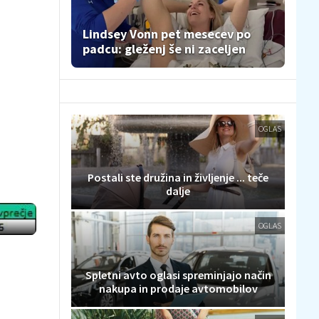
Lindsey Vonn pet mesecev po
padcu: gleženj še ni zaceljen
OGLAS
Postali ste družina in življenje ... teče
dalje
OGLAS
Spletni avto oglasi spreminjajo način
nakupa in prodaje avtomobilov