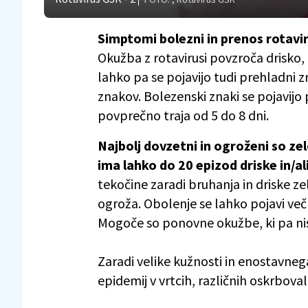
Simptomi bolezni in prenos rotavi
Okužba z rotavirusi povzroča drisko, 
lahko pa se pojavijo tudi prehladni z
znakov. Bolezenski znaki se pojavijo
povprečno traja od 5 do 8 dni.
Najbolj dovzetni in ogroženi so ze
ima lahko do 20 epizod driske in/a
tekočine zaradi bruhanja in driske ze
ogroža. Obolenje se lahko pojavi večk
Mogoče so ponovne okužbe, ki pa nis
Zaradi velike kužnosti in enostavnega
epidemij v vrtcih, različnih oskrbova