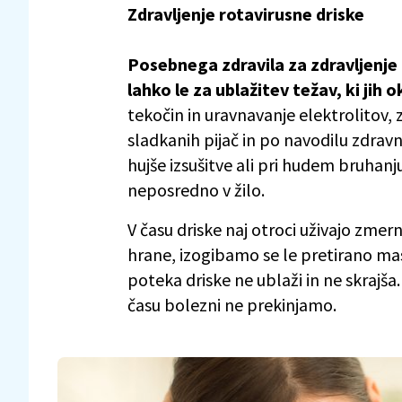
Zdravljenje rotavirusne driske
Posebnega zdravila za zdravljenj
lahko le za ublažitev težav, ki jih
tekočin in uravnavanje elektrolitov,
sladkanih pijač in po navodilu zdravn
hujše izsušitve ali pri hudem bruhanj
neposredno v žilo.
V času driske naj otroci uživajo zmer
hrane, izogibamo se le pretirano mast
poteka driske ne ublaži in ne skrajša
času bolezni ne prekinjamo.