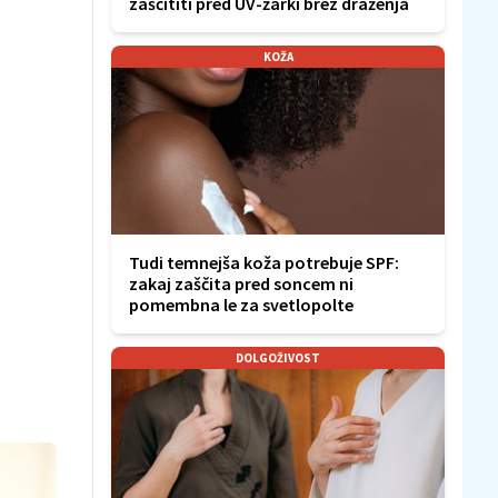
zaščititi pred UV-žarki brez draženja
KOŽA
Tudi temnejša koža potrebuje SPF:
zakaj zaščita pred soncem ni
pomembna le za svetlopolte
DOLGOŽIVOST