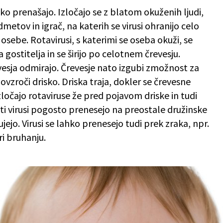
hko prenašajo. Izločajo se z blatom okuženih ljudi,
etov in igrač, na katerih se virusi ohranijo celo
 osebe. Rotavirusi, s katerimi se oseba okuži, se
gostitelja in se širijo po celotnem črevesju.
evesja odmirajo. Črevesje nato izgubi zmožnost za
ovzroči drisko. Driska traja, dokler se črevesne
izločajo rotaviruse že pred pojavom driske in tudi
e ti virusi pogosto prenesejo na preostale družinske
jejo. Virusi se lahko prenesejo tudi prek zraka, npr.
ri bruhanju.