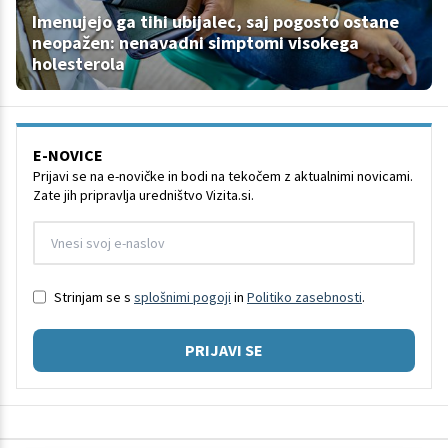
Imenujejo ga tihi ubijalec, saj pogosto ostane
neopažen: nenavadni simptomi visokega
holesterola
E-NOVICE
Prijavi se na e-novičke in bodi na tekočem z aktualnimi novicami.
Zate jih pripravlja uredništvo Vizita.si.
Strinjam se s
splošnimi pogoji
in
Politiko zasebnosti
.
PRIJAVI SE