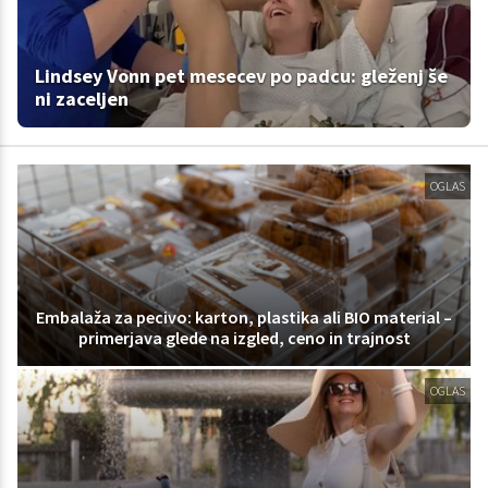
Lindsey Vonn pet mesecev po padcu: gleženj še
ni zaceljen
OGLAS
Embalaža za pecivo: karton, plastika ali BIO material –
primerjava glede na izgled, ceno in trajnost
OGLAS