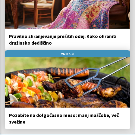
Pravilno shranjevanje prešitih odej: Kako ohraniti
družinsko dediščino
VIZITA.SI
Pozabite na dolgočasno meso: manj maščobe, več
svežine