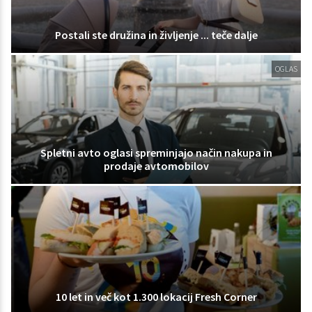
Postali ste družina in življenje ... teče dalje
OGLAS
Spletni avto oglasi spreminjajo način nakupa in
prodaje avtomobilov
10 let in več kot 1.300 lokacij Fresh Corner