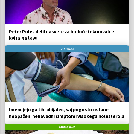
Peter Poles delil nasvete za bodoče tekmovalce
kviza Na lovu
VIZITA.SI
Imenujejo ga tihi ubijalec, saj pogosto ostane
neopažen: nenavadni simptomi visokega holesterola
OKUSNO.JE