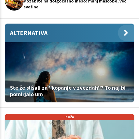
Pozabite na dolgočasno meso: manj maščobe, več
svežine
ALTERNATIVA
Ste že slišali za "kopanje v zvezdah"? To naj bi
pomirjalo um
KOŽA