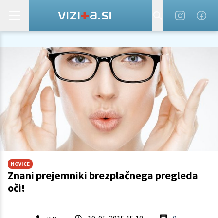
NOVICE
Znani prejemniki brezplačnega pregleda
oči!
19. 05. 2015 15.18
0