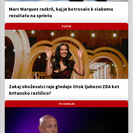
Marc Marquez razkril, kaj je botrovalo k slabemu
rezultatu na sprintu
POPIN
Zakaj oboževalci raje gledajo Otok ljubezni ZDA kot
britansko različico?
TV ODDAJE