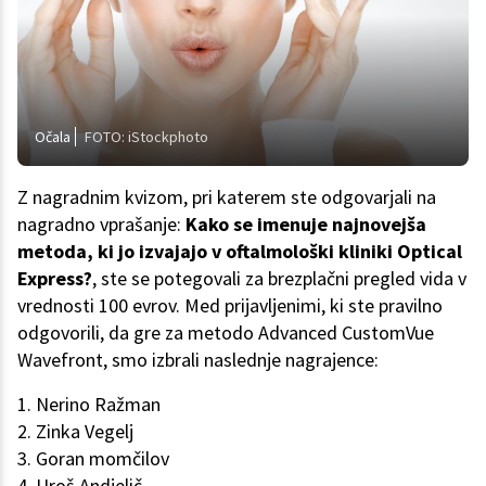
Očala
FOTO: iStockphoto
Z nagradnim kvizom, pri katerem ste odgovarjali na
nagradno vprašanje:
Kako se imenuje najnovejša
metoda, ki jo izvajajo v oftalmološki kliniki Optical
Express?
, ste se potegovali za brezplačni pregled vida v
vrednosti 100 evrov. Med prijavljenimi, ki ste pravilno
odgovorili, da gre za metodo Advanced CustomVue
Wavefront, smo izbrali naslednje nagrajence:
1. Nerino Ražman
2. Zinka Vegelj
3. Goran momčilov
4. Uroš Andjelič