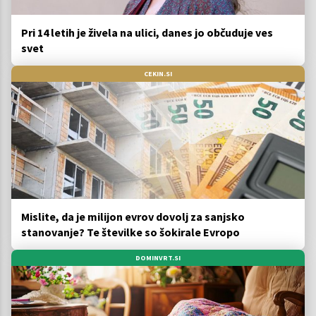
Pri 14 letih je živela na ulici, danes jo občuduje ves
svet
CEKIN.SI
Mislite, da je milijon evrov dovolj za sanjsko
stanovanje? Te številke so šokirale Evropo
DOMINVRT.SI