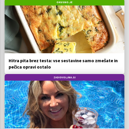
OKUSNO.JE
Hitra pita brez testa: vse sestavine samo zmešate in
pečica opravi ostalo
ZADOVOLJNA.SI