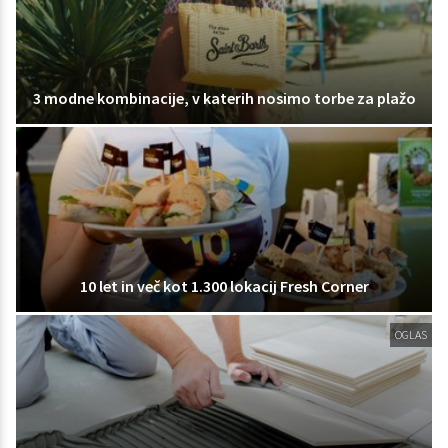
3 modne kombinacije, v katerih nosimo torbe za plažo
10 let in več kot 1.300 lokacij Fresh Corner
OGLAS