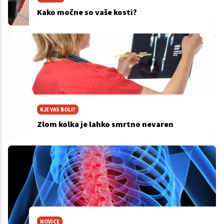
Kako močne so vaše kosti?
KJE VAS BOLI?
Zlom kolka je lahko smrtno nevaren
NOVICE