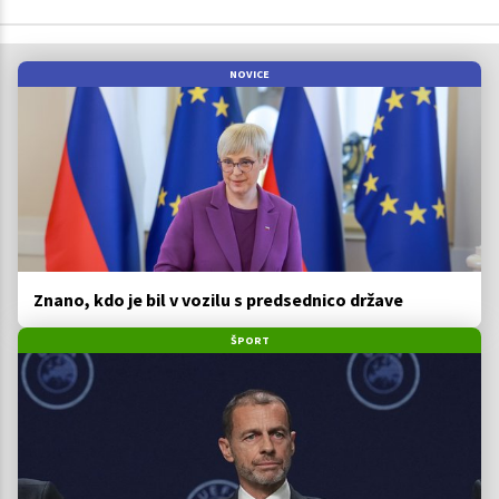
NOVICE
Znano, kdo je bil v vozilu s predsednico države
ŠPORT