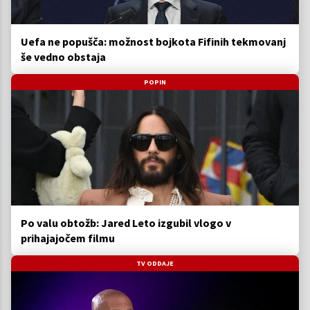
Uefa ne popušča: možnost bojkota Fifinih tekmovanj
še vedno obstaja
POPIN
Po valu obtožb: Jared Leto izgubil vlogo v
prihajajočem filmu
TV ODDAJE