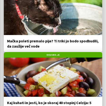
Mačka poleti premalo pije? Ti triki jo bodo spodbudili,
da zaužije več vode
OKUSNO.JE
Kaj kuhati in jesti, ko je skoraj 40 stopinj Celzija: 5