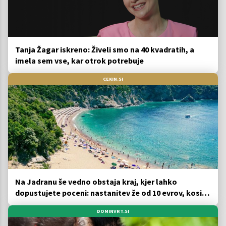
Tanja Žagar iskreno: Živeli smo na 40 kvadratih, a
imela sem vse, kar otrok potrebuje
CEKIN.SI
Na Jadranu še vedno obstaja kraj, kjer lahko
dopustujete poceni: nastanitev že od 10 evrov, kosilo
za pet evrov
DOMINVRT.SI