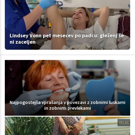
Lindsey Vonn pet mesecev po padcu: gleženj še
ni zaceljen
Najpogostejša vprašanja v povezavi z zobnimi luskami
in zobnimi prevlekami
OGLAS