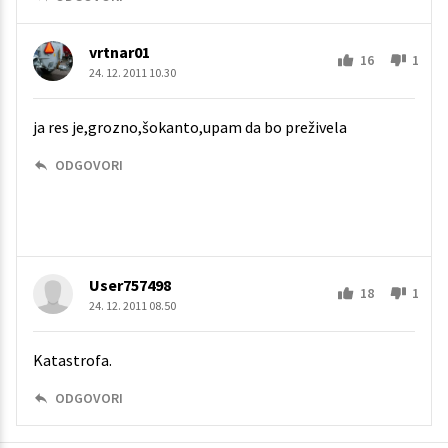
vrtnar01
16
1
24. 12. 2011 10.30
ja res je,grozno,šokanto,upam da bo preživela
ODGOVORI
User757498
18
1
24. 12. 2011 08.50
Katastrofa.
ODGOVORI