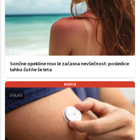
Sončne opekline niso le začasna nevšečnost: posledice
lahko čutite še leta
NOVICE
OGLAS