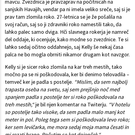
mavcu. Zvezdnica je pravzaprav na počitnicah na
sanjskih Havajih, vendar pa ni imela veliko sreče, saj si je
prav tam zlomila roko. 27-letnica se je že pošalila na
svoj račun, saj so ji zdravniki roko namestili tako, da
lahko palec samo dviga. Hči slavnega rokerja je namreč
del oddaje, ki ocenjuje, kako modne so zvezdnice. Te si
lahko sedaj očitno oddahnejo, saj Kelly še nekaj časa
palca ne bo mogla obrniti nikamor drugam kot navzgor.
Kelly si je sicer roko zlomila na kar treh mestih, tako
močno pa se ni poškodovala, ker bi denimo telovadila –
temveč ker je padla s postelje.
“Mislim, da sem najbolj
trapasta oseba na svetu, saj sem prejšnjo noč med
spanjem padla s postelje ter si roko poškodovala na
treh mestih,“
je bil njen komentar na Twiterju.
“V hotelu
so postelje tako visoke, da sem padla malo manj kot
meter in pol. Poleg tega sem si poškodovala levo roko;
ker sem levičarka, me mora sedaj moja mama česati in
mi rezati hrano. Počutim se kot dojenček.“