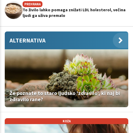
PREHRANA
To živilo lahko pomaga znižati LDL holesterol, večina
ljudi ga uživa premalo
ALTERNATIVA
Že poznate to staro ljudsko 'zdravilo', ki naj bi
zdravilo rane?
KOŽA