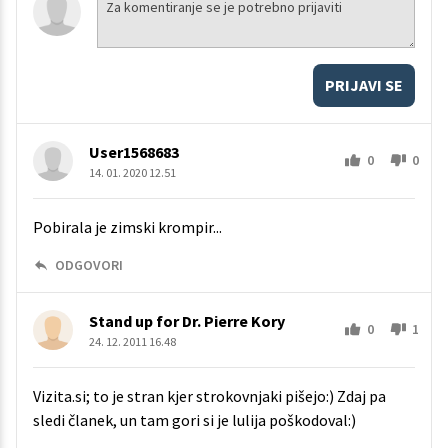
PRIJAVI SE
User1568683
0
0
14. 01. 2020 12.51
Pobirala je zimski krompir...
ODGOVORI
Stand up for Dr. Pierre Kory
0
1
24. 12. 2011 16.48
Vizita.si; to je stran kjer strokovnjaki pišejo:) Zdaj pa
sledi članek, un tam gori si je lulija poškodoval:)