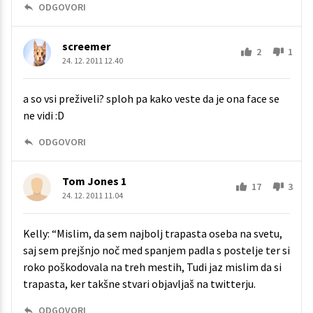
ODGOVORI
screemer
2
1
24. 12. 2011 12.40
a so vsi preživeli? sploh pa kako veste da je ona face se
ne vidi :D
ODGOVORI
Tom Jones 1
17
3
24. 12. 2011 11.04
Kelly: “Mislim, da sem najbolj trapasta oseba na svetu,
saj sem prejšnjo noč med spanjem padla s postelje ter si
roko poškodovala na treh mestih, Tudi jaz mislim da si
trapasta, ker takšne stvari objavljaš na twitterju.
ODGOVORI