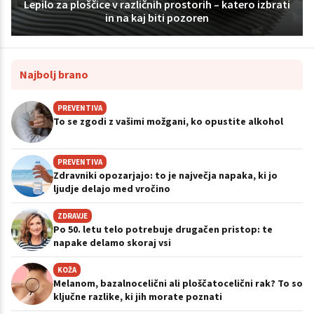
Lepilo za ploščice v različnih prostorih – katero izbrati
in na kaj biti pozoren
Najbolj brano
PREVENTIVA
To se zgodi z vašimi možgani, ko opustite alkohol
PREVENTIVA
Zdravniki opozarjajo: to je največja napaka, ki jo
ljudje delajo med vročino
ZDRAVJE
Po 50. letu telo potrebuje drugačen pristop: te
napake delamo skoraj vsi
KOŽA
Melanom, bazalnocelični ali ploščatocelični rak? To so
ključne razlike, ki jih morate poznati