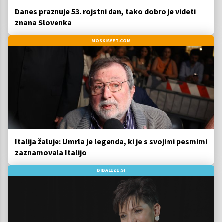
Danes praznuje 53. rojstni dan, tako dobro je videti
znana Slovenka
MOSKISVET.COM
Italija žaluje: Umrla je legenda, ki je s svojimi pesmimi
zaznamovala Italijo
BIBALEZE.SI