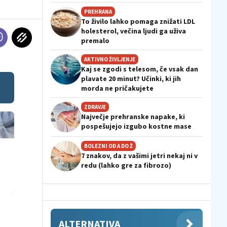
PREHRANA
To živilo lahko pomaga znižati LDL
holesterol, večina ljudi ga uživa
premalo
AKTIVNO ŽIVLJENJE
Kaj se zgodi s telesom, če vsak dan
plavate 20 minut? Učinki, ki jih
morda ne pričakujete
ZDRAVJE
Največje prehranske napake, ki
pospešujejo izgubo kostne mase
BOLEZNI OD A DO Ž
7 znakov, da z vašimi jetri nekaj ni v
redu (lahko gre za fibrozo)
ALTERNATIVA