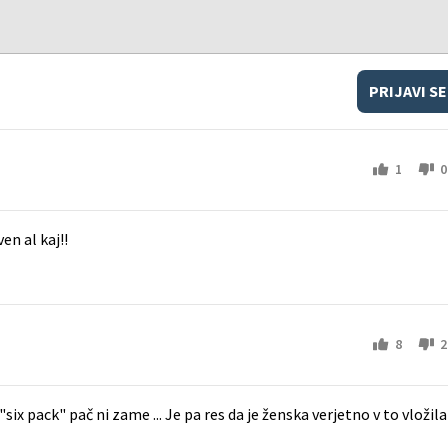
PRIJAVI SE
1
0
en al kaj!!
8
2
"six pack" pač ni zame ... Je pa res da je ženska verjetno v to vložila