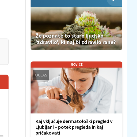
Že poznate to staro ljudsko
'zdravilo', ki naj bi zdravilo rane?
NOVICE
OGLAS
Kaj vključuje dermatološki pregled v
Ljubljani – potek pregleda in kaj
pričakovati