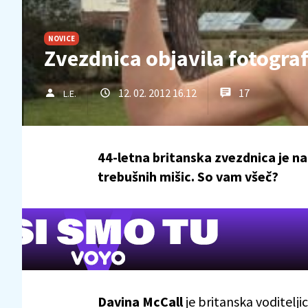
NOVICE
Zvezdnica objavila fotogra
12. 02. 2012 16.12
17
L.E.
44-letna britanska zvezdnica je na
trebušnih mišic. So vam všeč?
Davina McCall
je britanska voditelji