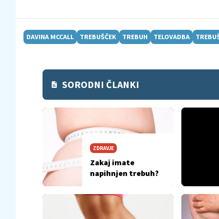
DAVINA MCCALL
TREBUŠČEK
TREBUH
TELOVADBA
TREBUŠ
SORODNI ČLANKI
ZDRAVJE
Zakaj imate
napihnjen trebuh?