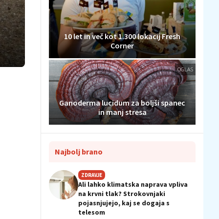
10 let in več kot 1.300 lokacij Fresh
Corner
OGLAS
Ganoderma lucidum za boljši spanec
in manj stresa
Najbolj brano
ZDRAVJE
Ali lahko klimatska naprava vpliva
na krvni tlak? Strokovnjaki
pojasnjujejo, kaj se dogaja s
telesom