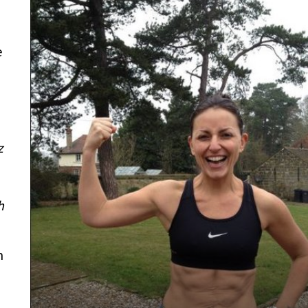
e
z
h
m