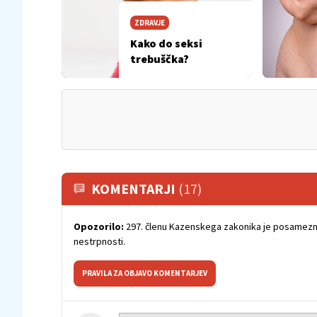
ZDRAVJE
Kako do seksi
trebuščka?
KOMENTARJI
(17)
Opozorilo:
297. členu Kazenskega zakonika je posamezni
nestrpnosti.
PRAVILA ZA OBJAVO KOMENTARJEV