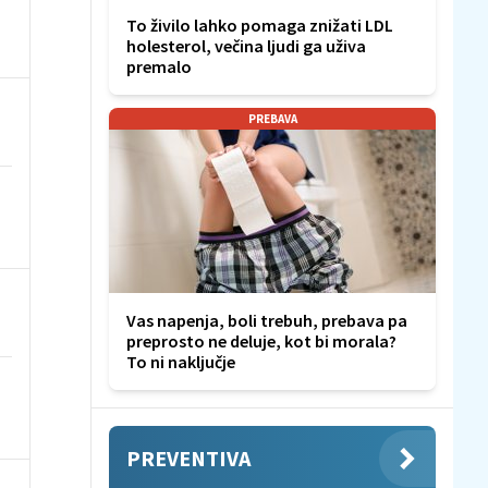
To živilo lahko pomaga znižati LDL
holesterol, večina ljudi ga uživa
premalo
PREBAVA
Vas napenja, boli trebuh, prebava pa
preprosto ne deluje, kot bi morala?
To ni naključje
PREVENTIVA