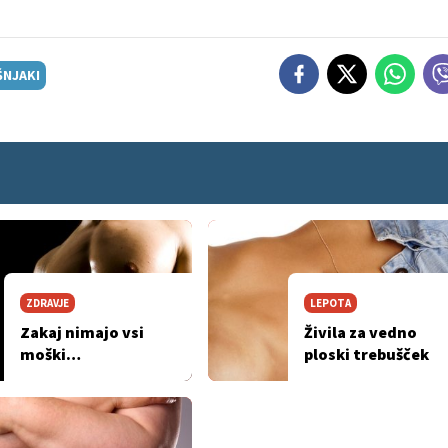
NJAKI
ZDRAVJE
LEPOTA
Zakaj nimajo vsi
Živila za vedno
moški
ploski trebušček
'radiatorčkov'?