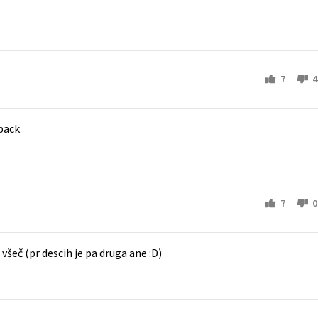
7
4
-pack
7
0
všeč (pr descih je pa druga ane :D)