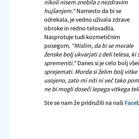
nikoli nisem znebila z nezdravim
hujšanjem.“
Namesto da bi se
odrekala, je vedno uživala zdrave
obroke in redno telovadila.
Nasprotuje tudi kozmetičnim
posegom.
“Mislim, da bi se morale
ženske bolj ukvarjati z deli telesa, k
spremeniti.“
Danes si je celo bolj všeč
sprejemati. Morda si želim bolj vitke
usojeno, zato mi niti ni več tako po
ne bi mogli doseči lepega vitkega tel
Ste se nam že pridružili na naši
Faceb