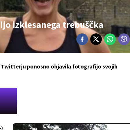
fijo izklesanega trebuščka
 Twitterju ponosno objavila fotografijo svojih
ca