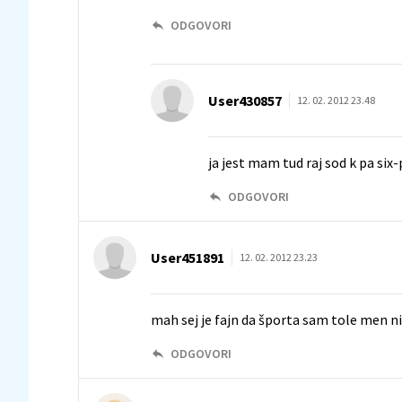
ODGOVORI
User430857
12. 02. 2012 23.48
ja jest mam tud raj sod k pa six
ODGOVORI
User451891
12. 02. 2012 23.23
mah sej je fajn da športa sam tole men ni 
ODGOVORI