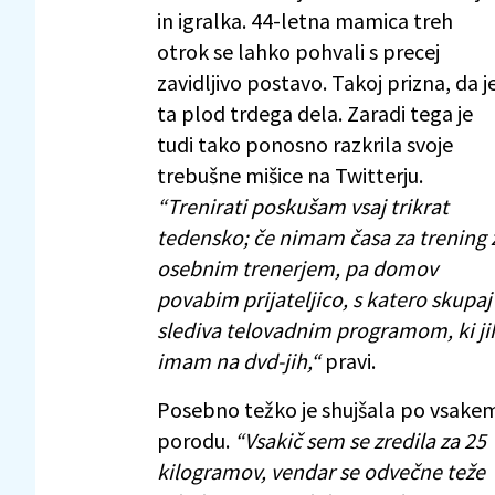
in igralka. 44-letna mamica treh
otrok se lahko pohvali s precej
zavidljivo postavo. Takoj prizna, da j
ta plod trdega dela. Zaradi tega je
tudi tako ponosno razkrila svoje
trebušne mišice na Twitterju.
“Trenirati poskušam vsaj trikrat
tedensko; če nimam časa za trening 
osebnim trenerjem, pa domov
povabim prijateljico, s katero skupaj
slediva telovadnim programom, ki ji
imam na dvd-jih,“
pravi.
Posebno težko je shujšala po vsake
porodu.
“Vsakič sem se zredila za 25
kilogramov, vendar se odvečne teže