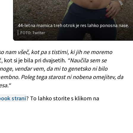
44-letna mamica treh otrok je res lahko ponosna nase.
FOTO: Twitter
i so nam všeč, kot pa s tistimi, ki jih ne moremo
, kot si je bila pri dvajsetih.
“Naučila sem se
 noge, vendar vem, da mi to genetsko ni bilo
membno. Poleg tega starost ni nobena omejitev, da
esa.“
ook strani
? To lahko storite s klikom na