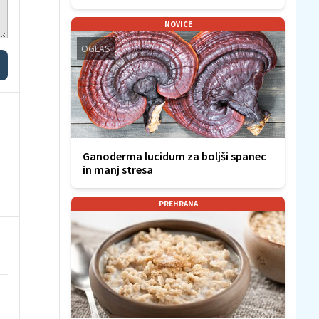
NOVICE
OGLAS
Ganoderma lucidum za boljši spanec
in manj stresa
PREHRANA