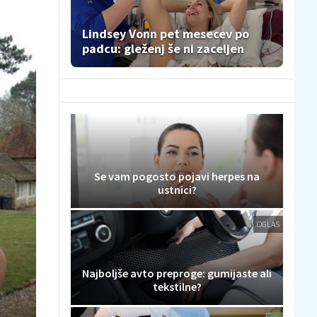
Lindsey Vonn pet mesecev po
padcu: gleženj še ni zaceljen
Se vam pogosto pojavi herpes na
ustnici?
OGLAS
Najboljše avto preproge: gumijaste ali
tekstilne?