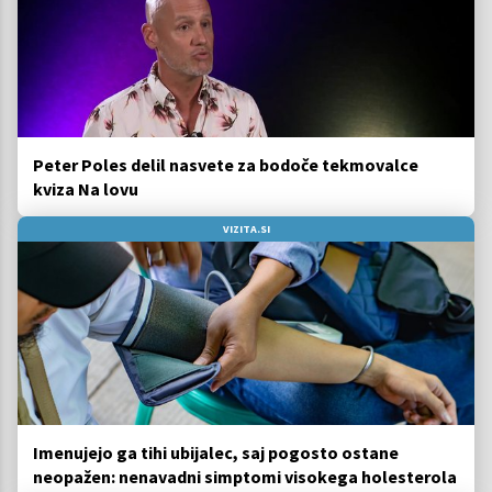
Peter Poles delil nasvete za bodoče tekmovalce
kviza Na lovu
VIZITA.SI
Imenujejo ga tihi ubijalec, saj pogosto ostane
neopažen: nenavadni simptomi visokega holesterola