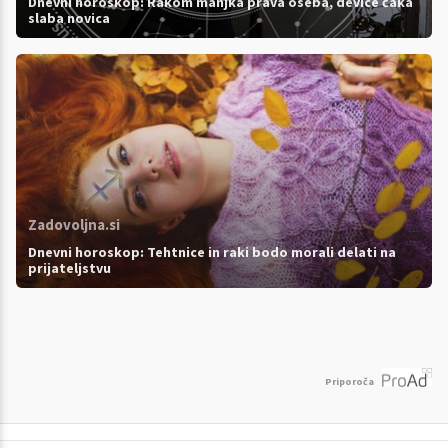
Dnevni horoskop: Rakom manjka prava oseba, device čaka
slaba novica
Zadovoljna.si
Dnevni horoskop: Tehtnice in raki bodo morali delati na
prijateljstvu
Priporoča