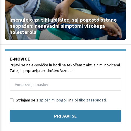
Imenujejo ga tihi ubijalec, saj pogosto ostane
neopažen: nenavadni simptomi visokega
holesterola
E-NOVICE
Prijavi se na e-novičke in bodi na tekočem z aktualnimi novicami.
Zate jih pripravlja uredništvo Vizita.si.
Strinjam se s
splošnimi pogoji
in
Politiko zasebnosti
.
PRIJAVI SE