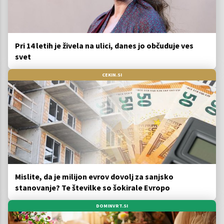
Pri 14 letih je živela na ulici, danes jo občuduje ves
svet
CEKIN.SI
Mislite, da je milijon evrov dovolj za sanjsko
stanovanje? Te številke so šokirale Evropo
DOMINVRT.SI