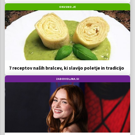
OKUSNO.JE
7 receptov naših bralcev, ki slavijo poletje in tradicijo
ZADOVOLJNA.SI