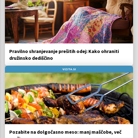
Pravilno shranjevanje prešitih odej: Kako ohraniti
družinsko dediščino
VIZITA.SI
Pozabite na dolgočasno meso: manj maščobe, več