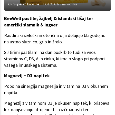
GR Super+D kapsule
FOTO: Arhiv narocnika
BeeWell pastile; žajbelj & islandski lišaj ter
ameriški slamnik & ingver
Rastlinski izvlečki in eterična olja delujejo blagodejno
na ustno sluznico, grlo in žrelo.
S štirimi pastilami na dan poskrbite tudi za vnos
vitaminov C, D3, A in cinka, ki imajo vlogo pri podpori
vašega imunskega sistema.
Magnezij + D3 napitek
Popolna sinergija magnezija in vitamina D3 v okusnem
napitku.
Magnezij z vitaminom D3 je okusen napitek, ki prispeva
k zmanjševanju utrujenosti in izčrpanosti ter