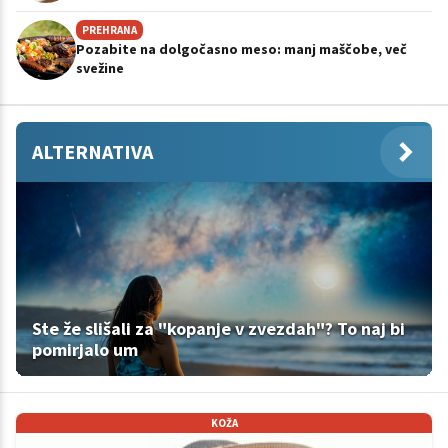
PREHRANA
Pozabite na dolgočasno meso: manj maščobe, več
svežine
ALTERNATIVA
Ste že slišali za "kopanje v zvezdah"? To naj bi
pomirjalo um
KOŽA