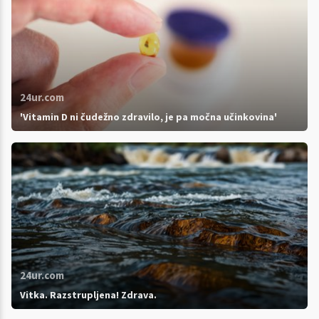
24ur.com
'Vitamin D ni čudežno zdravilo, je pa močna učinkovina'
24ur.com
Vitka. Razstrupljena! Zdrava.