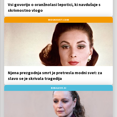
Vsi govorijo o oranžnolasi lepotici, ki navdušuje s
skrivnostno vlogo
MOSKISVET.COM
Njena prezgodnja smrt je pretresla modni svet: za
slavo se je skrivala tragedija
BIBALEZE.SI