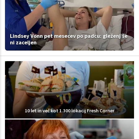
Lindsey Vonn pet mesecev po padcu: gleženj še
ni zaceljen
10 let in več kot 1.300 lokacij Fresh Corner