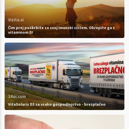
Vizita.si
Čim prej poskrbite za svoj imunski sistem. Okrepite ga z
vitaminom D!
24ur.com
VitaSolaris D3 za vsako gospodinjstvo - brezplačno