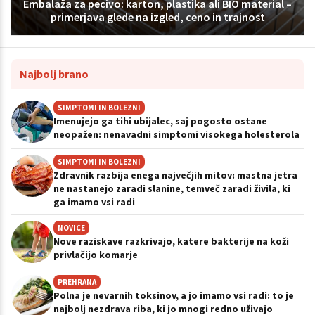
Embalaža za pecivo: karton, plastika ali BIO material –
primerjava glede na izgled, ceno in trajnost
Najbolj brano
SIMPTOMI IN BOLEZNI
Imenujejo ga tihi ubijalec, saj pogosto ostane
neopažen: nenavadni simptomi visokega holesterola
SIMPTOMI IN BOLEZNI
Zdravnik razbija enega največjih mitov: mastna jetra
ne nastanejo zaradi slanine, temveč zaradi živila, ki
ga imamo vsi radi
NOVICE
Nove raziskave razkrivajo, katere bakterije na koži
privlačijo komarje
PREHRANA
Polna je nevarnih toksinov, a jo imamo vsi radi: to je
najbolj nezdrava riba, ki jo mnogi redno uživajo