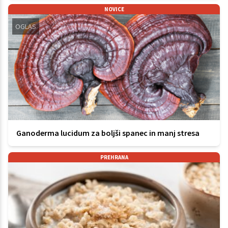
NOVICE
OGLAS
Ganoderma lucidum za boljši spanec in manj stresa
PREHRANA