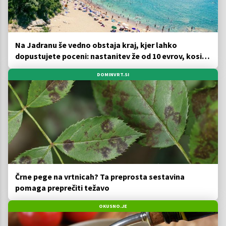
Na Jadranu še vedno obstaja kraj, kjer lahko
dopustujete poceni: nastanitev že od 10 evrov, kosilo
za pet evrov
DOMINVRT.SI
Črne pege na vrtnicah? Ta preprosta sestavina
pomaga preprečiti težavo
OKUSNO.JE