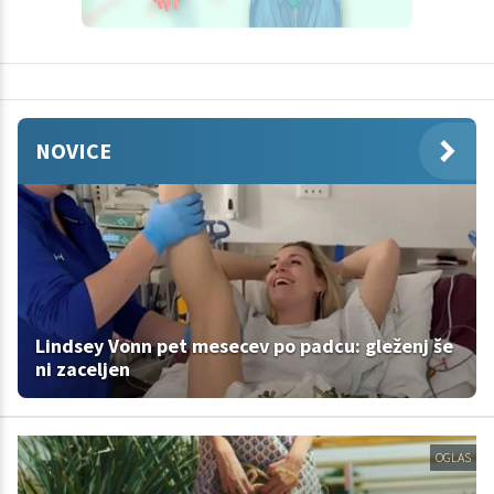
NOVICE
Lindsey Vonn pet mesecev po padcu: gleženj še
ni zaceljen
OGLAS