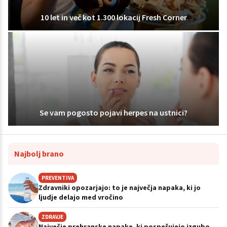
10 let in več kot 1.300 lokacij Fresh Corner
Se vam pogosto pojavi herpes na ustnici?
Najbolj brano
PREVENTIVA
Zdravniki opozarjajo: to je največja napaka, ki jo
ljudje delajo med vročino
ZDRAVJE
Največje prehranske napake, ki pospešujejo izgubo