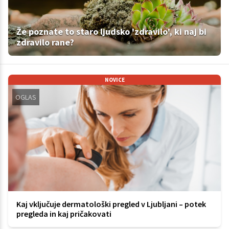
Že poznate to staro ljudsko 'zdravilo', ki naj bi
zdravilo rane?
NOVICE
OGLAS
Kaj vključuje dermatološki pregled v Ljubljani – potek
pregleda in kaj pričakovati