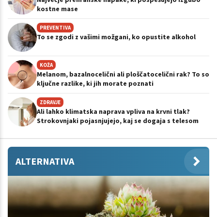
kostne mase
PREVENTIVA
To se zgodi z vašimi možgani, ko opustite alkohol
KOŽA
Melanom, bazalnocelični ali ploščatocelični rak? To so
ključne razlike, ki jih morate poznati
ZDRAVJE
Ali lahko klimatska naprava vpliva na krvni tlak?
Strokovnjaki pojasnjujejo, kaj se dogaja s telesom
ALTERNATIVA