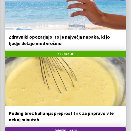
Zdravniki opozarjajo: to je največja napaka, ki jo
ljudje delajo med vročino
OKUSNO.JE
Puding brez kuhanja: preprost trik za pripravo v le
nekaj minutah
ZADOVOLJNA.SI