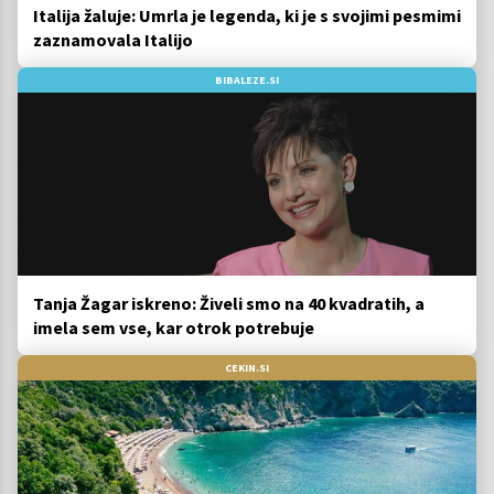
Italija žaluje: Umrla je legenda, ki je s svojimi pesmimi
zaznamovala Italijo
BIBALEZE.SI
Tanja Žagar iskreno: Živeli smo na 40 kvadratih, a
imela sem vse, kar otrok potrebuje
CEKIN.SI