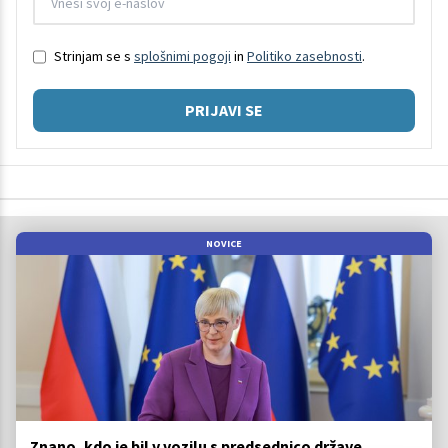
Strinjam se s
splošnimi pogoji
in
Politiko zasebnosti
.
PRIJAVI SE
NOVICE
Znano, kdo je bil v vozilu s predsednico države