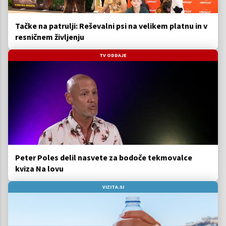
Tačke na patrulji: Reševalni psi na velikem platnu in v
resničnem življenju
TV ODDAJE
Peter Poles delil nasvete za bodoče tekmovalce
kviza Na lovu
VIZITA.SI