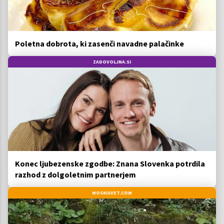
Poletna dobrota, ki zasenči navadne palačinke
ZADOVOLJNA.SI
Konec ljubezenske zgodbe: Znana Slovenka potrdila
razhod z dolgoletnim partnerjem
MOSKISVET.COM