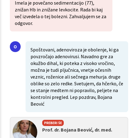
Imela je povečano sedimentacijo (77),
znižan Hb in znižane levkocite. Rada bi kaj
več izvedela o tej bolezni. Zahvaljujem se za
odgovor.
Spoštovani, adenoviroza je obolenje, ki ga
povzročajo adenovirusi. Navadno gre za
okužbo dihal, ki poteka z visoko vročino,
možna je tudi pljučnica, vnetje očesnih
veznic, roženice ali sečnega mehurja. druge
oblike so zelo redke. Svetujem, da hčerko, če
se stanje medtem ni popravilo, peljete na
kontrolni pregled. Lep pozdrav, Bojana
Beović
PREBERI ŠE
Prof. dr. Bojana Beović, dr. med.