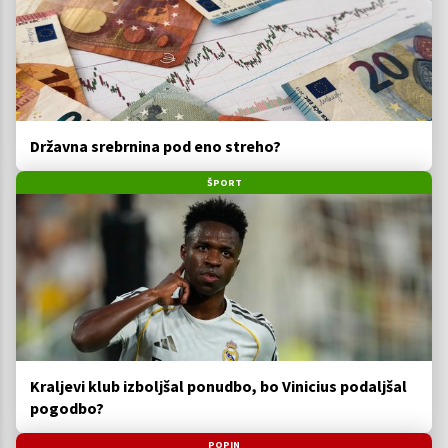
Državna srebrnina pod eno streho?
ŠPORT
Kraljevi klub izboljšal ponudbo, bo Vinicius podaljšal
pogodbo?
POPIN