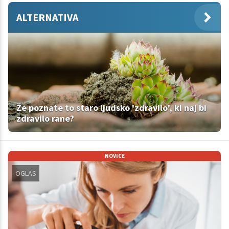
ALTERNATIVA
Že poznate to staro ljudsko 'zdravilo', ki naj bi
zdravilo rane?
NOVICE
OGLAS