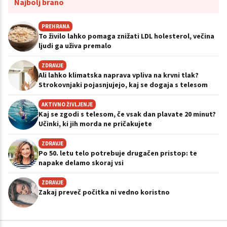
Najbolj brano
PREHRANA
To živilo lahko pomaga znižati LDL holesterol, večina
ljudi ga uživa premalo
ZDRAVJE
Ali lahko klimatska naprava vpliva na krvni tlak?
Strokovnjaki pojasnjujejo, kaj se dogaja s telesom
AKTIVNO ŽIVLJENJE
Kaj se zgodi s telesom, če vsak dan plavate 20 minut?
Učinki, ki jih morda ne pričakujete
ZDRAVJE
Po 50. letu telo potrebuje drugačen pristop: te
napake delamo skoraj vsi
ZDRAVJE
Zakaj preveč počitka ni vedno koristno