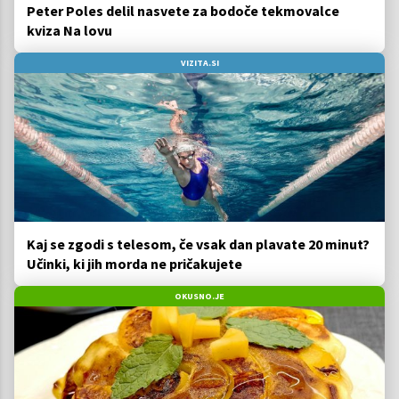
Peter Poles delil nasvete za bodoče tekmovalce
kviza Na lovu
VIZITA.SI
Kaj se zgodi s telesom, če vsak dan plavate 20 minut?
Učinki, ki jih morda ne pričakujete
OKUSNO.JE