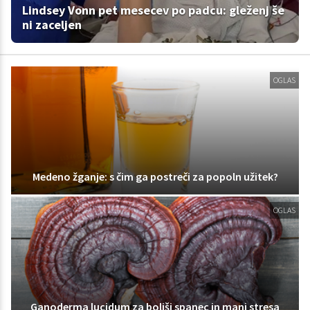
Lindsey Vonn pet mesecev po padcu: gleženj še
ni zaceljen
OGLAS
Medeno žganje: s čim ga postreči za popoln užitek?
OGLAS
Ganoderma lucidum za boljši spanec in manj stresa