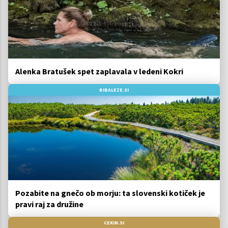
Alenka Bratušek spet zaplavala v ledeni Kokri
BIBALEZE.SI
Pozabite na gnečo ob morju: ta slovenski kotiček je
pravi raj za družine
CEKIN.SI