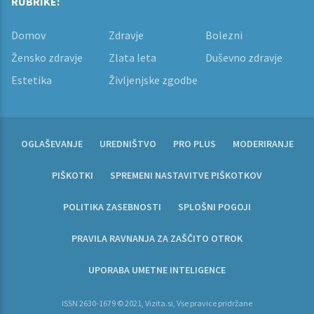
RUBRIKE:
Domov
Zdravje
Bolezni
Žensko zdravje
Zlata leta
Duševno zdravje
Estetika
Življenjske zgodbe
OGLAŠEVANJE
UREDNIŠTVO
PRO PLUS
MODERIRANJE
PIŠKOTKI
SPREMENI NASTAVITVE PIŠKOTKOV
POLITIKA ZASEBNOSTI
SPLOŠNI POGOJI
PRAVILA RAVNANJA ZA ZAŠČITO OTROK
UPORABA UMETNE INTELIGENCE
ISSN 2630-1679 © 2021, Vizita.si, Vse pravice pridržane