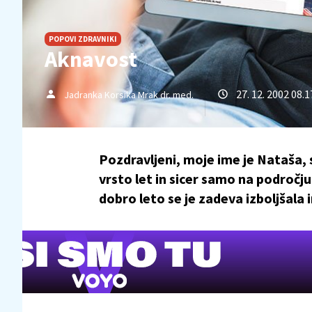
POPOVI ZDRAVNIKI
Aknavost
27. 12. 2002 08.1
Jadranka Korsika Mrak dr. med.
Pozdravljeni, moje ime je Nataša,
vrsto let in sicer samo na področj
dobro leto se je zadeva izboljšala in