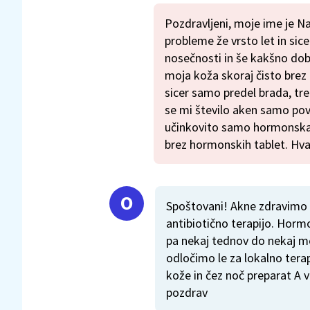
Pozdravljeni, moje ime je N
probleme že vrsto let in si
nosečnosti in še kakšno dobro
moja koža skoraj čisto brez 
sicer samo predel brada, tr
se mi število aken samo po
učinkovito samo hormonska t
brez hormonskih tablet. Hva
Spoštovani! Akne zdravimo p
antibiotično terapijo. Hormo
pa nekaj tednov do nekaj me
odločimo le za lokalno terapi
kože in čez noč preparat A v
pozdrav