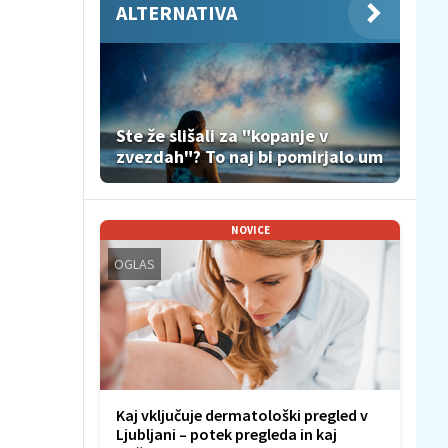
ALTERNATIVA
Ste že slišali za "kopanje v
zvezdah"? To naj bi pomirjalo um
NOVICE
OGLAS
Kaj vključuje dermatološki pregled v
Ljubljani – potek pregleda in kaj