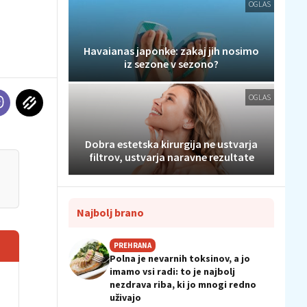
OGLAS
Havaianas japonke: zakaj jih nosimo
iz sezone v sezono?
OGLAS
Dobra estetska kirurgija ne ustvarja
filtrov, ustvarja naravne rezultate
Najbolj brano
PREHRANA
Polna je nevarnih toksinov, a jo
imamo vsi radi: to je najbolj
nezdrava riba, ki jo mnogi redno
uživajo