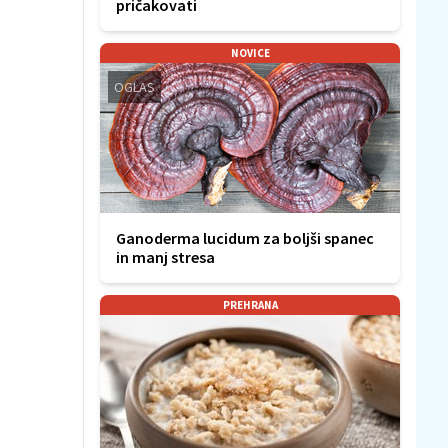
pričakovati
NOVICE
OGLAS
Ganoderma lucidum za boljši spanec
in manj stresa
PREHRANA