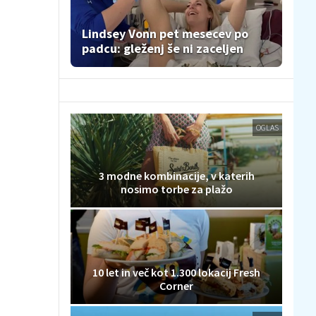
Lindsey Vonn pet mesecev po
padcu: gleženj še ni zaceljen
OGLAS
3 modne kombinacije, v katerih
nosimo torbe za plažo
10 let in več kot 1.300 lokacij Fresh
Corner