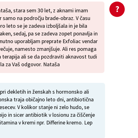
ataša, stara sem 30 let, z aknami imam
cer samo na področju brade-obraz. V času
 leto se je zadeva izboljšala in je bila
aken, sedaj, pa se zadeva zopet ponavlja in
enutno uporabljam preprate Exfoliac vendar
večuje, namesto zmanjšuje. Ali res pomaga
erapija ali se da pozdraviti aknavost tudi
la za Vaš odgovor. Nataša
ri dekletih in ženskah s hormonsko ali
nska traja običajno leto dni, antibiotična
secev. V kolikor stanje ni zelo hudo, se
jo in sicer antibiotik v losionu za čiščenje
itamina v kremi npr. Differine kremo. Lep