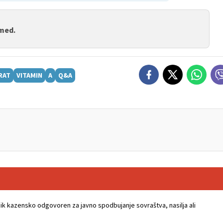
 med.
RAT
VITAMIN
A
Q&A
k kazensko odgovoren za javno spodbujanje sovraštva, nasilja ali