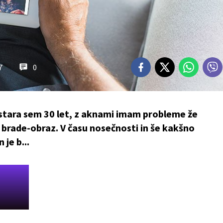
7
0
 stara sem 30 let, z aknami imam probleme že
u brade-obraz. V času nosečnosti in še kakšno
 je b...