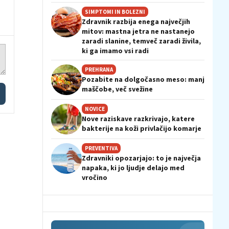
SIMPTOMI IN BOLEZNI
Zdravnik razbija enega največjih
mitov: mastna jetra ne nastanejo
zaradi slanine, temveč zaradi živila,
ki ga imamo vsi radi
PREHRANA
Pozabite na dolgočasno meso: manj
maščobe, več svežine
NOVICE
Nove raziskave razkrivajo, katere
bakterije na koži privlačijo komarje
PREVENTIVA
Zdravniki opozarjajo: to je največja
napaka, ki jo ljudje delajo med
vročino