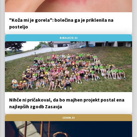
"Koža mi je gorela": bolečina ga je priklenila na
posteljo
BIBALEZE.SI
Nihče ni pričakoval, da bo majhen projekt postal ena
najlepših zgodb Zasavja
CEKIN.SI