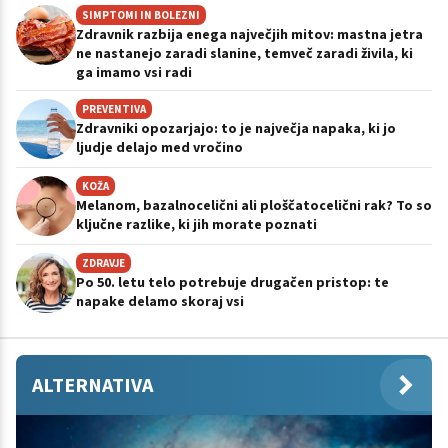
SIMPTOMI IN BOLEZNI
Zdravnik razbija enega največjih mitov: mastna jetra
ne nastanejo zaradi slanine, temveč zaradi živila, ki
ga imamo vsi radi
PREVENTIVA
Zdravniki opozarjajo: to je največja napaka, ki jo
ljudje delajo med vročino
KOŽA
Melanom, bazalnocelični ali ploščatocelični rak? To so
ključne razlike, ki jih morate poznati
ZDRAVJE
Po 50. letu telo potrebuje drugačen pristop: te
napake delamo skoraj vsi
ALTERNATIVA