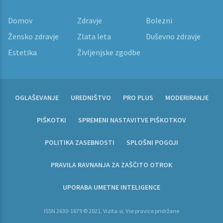
Domov
Zdravje
Bolezni
Žensko zdravje
Zlata leta
Duševno zdravje
Estetika
Življenjske zgodbe
OGLAŠEVANJE
UREDNIŠTVO
PRO PLUS
MODERIRANJE
PIŠKOTKI
SPREMENI NASTAVITVE PIŠKOTKOV
POLITIKA ZASEBNOSTI
SPLOŠNI POGOJI
PRAVILA RAVNANJA ZA ZAŠČITO OTROK
UPORABA UMETNE INTELIGENCE
ISSN 2630-1679 © 2021, Vizita.si, Vse pravice pridržane