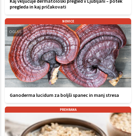
Kaj vključuje dermatološki pregled v Ljubljani – potek
pregleda in kaj pričakovati
NOVICE
OGLAS
Ganoderma lucidum za boljši spanec in manj stresa
PREHRANA