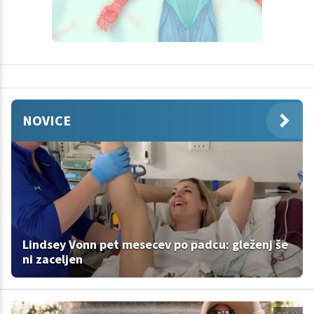
NOVICE
Lindsey Vonn pet mesecev po padcu: gleženj še
ni zaceljen