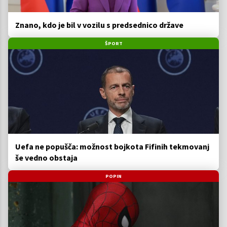
Znano, kdo je bil v vozilu s predsednico države
ŠPORT
Uefa ne popušča: možnost bojkota Fifinih tekmovanj
še vedno obstaja
POPIN