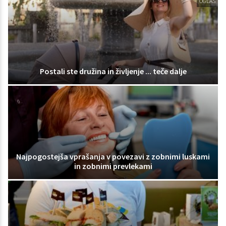
OGLAS
Postali ste družina in življenje ... teče dalje
Najpogostejša vprašanja v povezavi z zobnimi luskami
in zobnimi prevlekami