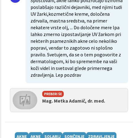
Spoštovani, akne lahko povzročajo oziroma
poslabšajo različni dejavniki, med njimi tudi
UV žarki,kozmetične kreme, določena
zdrvaila, mastna sredstva, na primer
nekatere vrste olj, ... Do določene mere lpa
lahko zmerno izpostavljanje UV žarkom pri
nekterih psameznikih akne celo nekoliko
popravi, vendar to zagotovo ni splošno
pravilo. Svetujem, da se o tem pogovorite z
dermatologom, ki bo spremembe na vaši
koži videl in svetoval glede primernega
zdravljenja. Lep pozdrav
PREBERI ŠE
Mag. Metka Adamič, dr. med.
AKNE
AKNE
SOLARIJ
SONČENJE
ZDRAVLJENJE