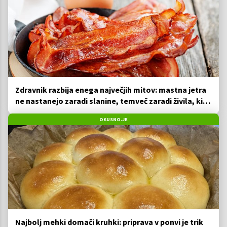
Zdravnik razbija enega največjih mitov: mastna jetra
ne nastanejo zaradi slanine, temveč zaradi živila, ki
ga imamo vsi radi
OKUSNO.JE
Najbolj mehki domači kruhki: priprava v ponvi je trik