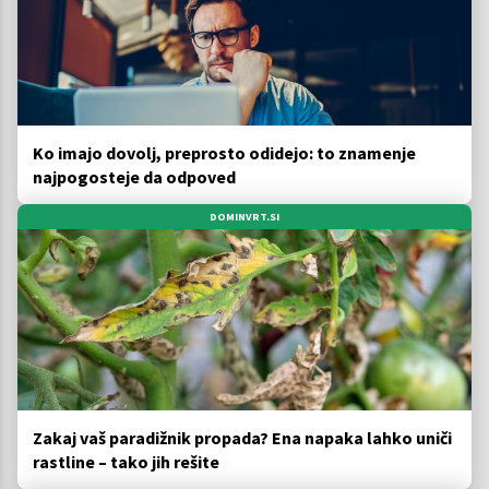
Ko imajo dovolj, preprosto odidejo: to znamenje
najpogosteje da odpoved
DOMINVRT.SI
Zakaj vaš paradižnik propada? Ena napaka lahko uniči
rastline – tako jih rešite