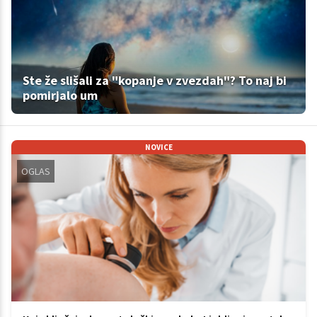
Ste že slišali za "kopanje v zvezdah"? To naj bi
pomirjalo um
NOVICE
OGLAS