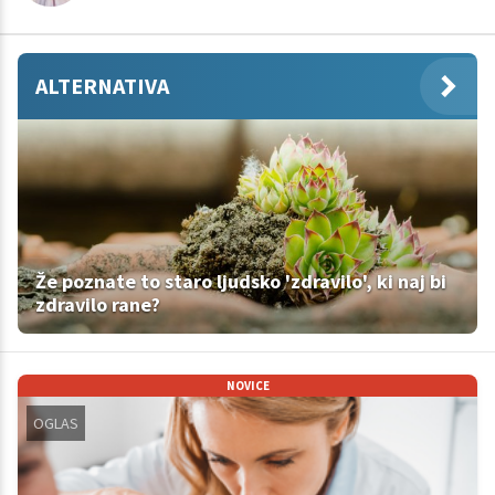
ALTERNATIVA
Že poznate to staro ljudsko 'zdravilo', ki naj bi
zdravilo rane?
NOVICE
OGLAS