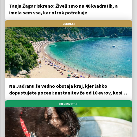
Tanja Žagar iskreno: Živeli smo na 40 kvadratih, a
imela sem vse, kar otrok potrebuje
CEKIN.SI
Na Jadranu še vedno obstaja kraj, kjer lahko
dopustujete poceni: nastanitev že od 10 evrov, kosilo
za pet evrov
DOMINVRT.SI