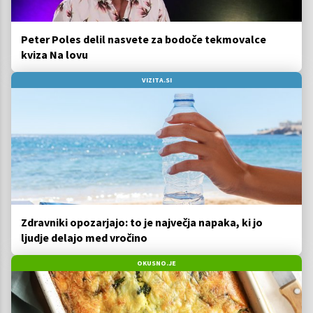
Peter Poles delil nasvete za bodoče tekmovalce
kviza Na lovu
VIZITA.SI
Zdravniki opozarjajo: to je največja napaka, ki jo
ljudje delajo med vročino
OKUSNO.JE