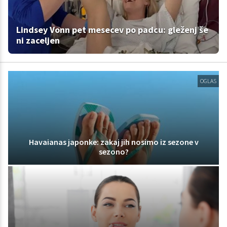
Lindsey Vonn pet mesecev po padcu: gleženj še
ni zaceljen
OGLAS
Havaianas japonke: zakaj jih nosimo iz sezone v
sezono?