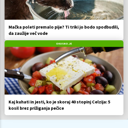
Mačka poleti premalo pije? Ti triki jo bodo spodbudili,
da zaužije več vode
OKUSNO.JE
Kaj kuhati in jesti, ko je skoraj 40 stopinj Celzija: 5
kosil brez prižiganja pečice