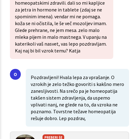
homeopatskimi zdravili. dali so mi kapljice
za jetra in hormone in tablete (zdaj se ne
spominim imena). vendar mi ne pomaga.
koža se ni očistila, le še več mozoljev imam.
Glede prehrane, ne jem mesa. zelo malo
mleka pijem in malo mastnega. V upanju na
katerikoli vaš nasvet, vas lepo pozdravljam.
Kaj naj bi bil vzrok temu? Katja
Pozdravljeni! Hvala lepa za vprašanje. O
vzrokih je zelo težko govoriti s kakšno mero
zanesljivosti. Na srečo pa je homeopatija
takšen sistem zdravljenja, da uspemo
vplivati nanj, ne glede na to, da vzroka ne
poznamo. Tovrstne težave homeopatija
rešuje dobro. Lep pozdrav,
PREBERI ŠE