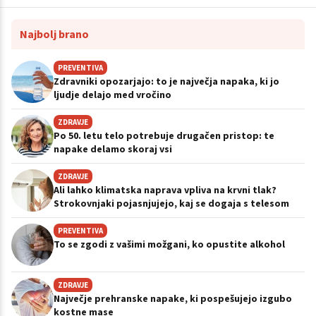
Najbolj brano
PREVENTIVA
Zdravniki opozarjajo: to je največja napaka, ki jo
ljudje delajo med vročino
ZDRAVJE
Po 50. letu telo potrebuje drugačen pristop: te
napake delamo skoraj vsi
ZDRAVJE
Ali lahko klimatska naprava vpliva na krvni tlak?
Strokovnjaki pojasnjujejo, kaj se dogaja s telesom
PREVENTIVA
To se zgodi z vašimi možgani, ko opustite alkohol
ZDRAVJE
Največje prehranske napake, ki pospešujejo izgubo
kostne mase