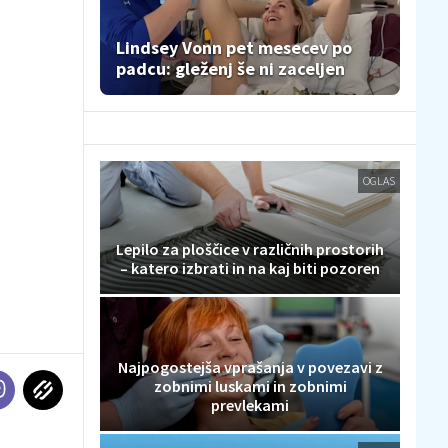
Lindsey Vonn pet mesecev po
padcu: gleženj še ni zaceljen
OGLAS
Lepilo za ploščice v različnih prostorih
– katero izbrati in na kaj biti pozoren
Najpogostejša vprašanja v povezavi z
zobnimi luskami in zobnimi
prevlekami