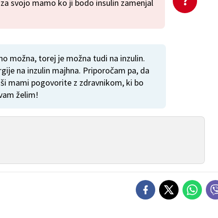
la za svojo mamo ko ji bodo insulin zamenjal
no možna, torej je možna tudi na inzulin.
rgije na inzulin majhna. Priporočam pa, da
vaši mami pogovorite z zdravnikom, ki bo
 vam želim!