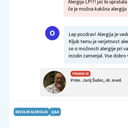
Alergija LP!!! jaz bi upraša
če je možna kakšna alergija
Lep pozdrav! Alergija je ved
Kljub temu je verjetnost ale
se o možnosti alergije pri 
inzulin zamenjal. Vse dobro
PREBERI ŠE
Prim. Jurij Šubic, dr. med.
INZULIN ALERGIJA
Q&A