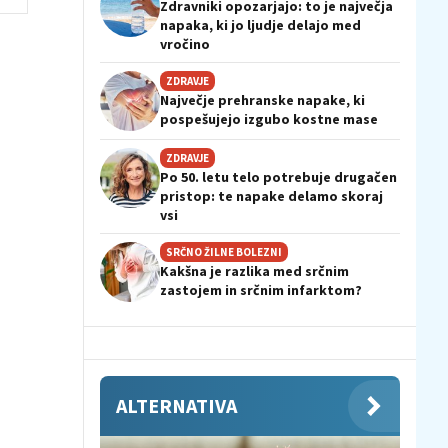
Zdravniki opozarjajo: to je največja
napaka, ki jo ljudje delajo med
vročino
ZDRAVJE
Največje prehranske napake, ki
pospešujejo izgubo kostne mase
ZDRAVJE
Po 50. letu telo potrebuje drugačen
pristop: te napake delamo skoraj
vsi
SRČNO ŽILNE BOLEZNI
Kakšna je razlika med srčnim
zastojem in srčnim infarktom?
ALTERNATIVA