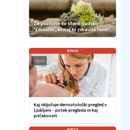
Že poznate to staro ljudsko
'zdravilo', ki naj bi zdravilo rane?
NOVICE
OGLAS
Kaj vključuje dermatološki pregled v
Ljubljani – potek pregleda in kaj
pričakovati
NOVICE