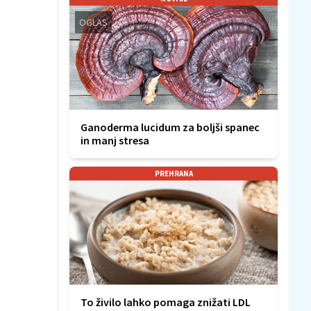
OGLAS
Ganoderma lucidum za boljši spanec
in manj stresa
PREHRANA
To živilo lahko pomaga znižati LDL