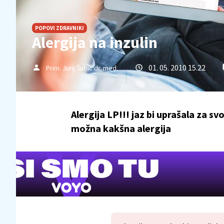
POPOVI ZDRAVNIKI
Alergija na inzulin
01. 05. 2010 15.22
Prim. Jurij Šubic dr. med.
Alergija LP!!! jaz bi uprašala za s
možna kakšna alergija