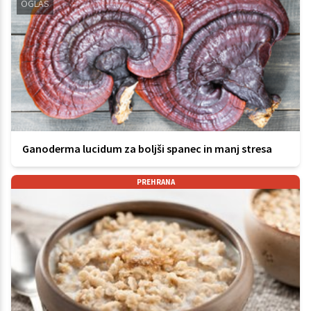
OGLAS
Ganoderma lucidum za boljši spanec in manj stresa
PREHRANA