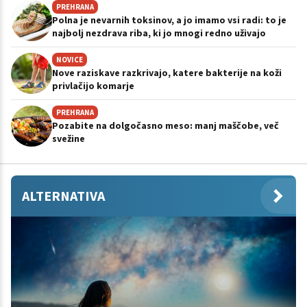
PREHRANA
Polna je nevarnih toksinov, a jo imamo vsi radi: to je
najbolj nezdrava riba, ki jo mnogi redno uživajo
NOVICE
Nove raziskave razkrivajo, katere bakterije na koži
privlačijo komarje
PREHRANA
Pozabite na dolgočasno meso: manj maščobe, več
svežine
ALTERNATIVA