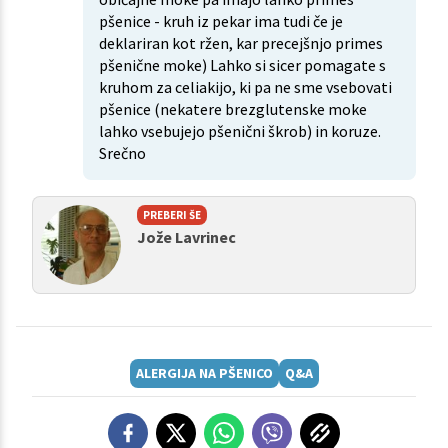
pšenice - kruh iz pekar ima tudi če je
deklariran kot ržen, kar precejšnjo primes
pšenične moke) Lahko si sicer pomagate s
kruhom za celiakijo, ki pa ne sme vsebovati
pšenice (nekatere brezglutenske moke
lahko vsebujejo pšenični škrob) in koruze.
Srečno
PREBERI ŠE
Jože Lavrinec
ALERGIJA NA PŠENICO
Q&A