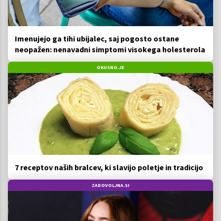
Imenujejo ga tihi ubijalec, saj pogosto ostane
neopažen: nenavadni simptomi visokega holesterola
OKUSNO.JE
7 receptov naših bralcev, ki slavijo poletje in tradicijo
ZADOVOLJNA.SI