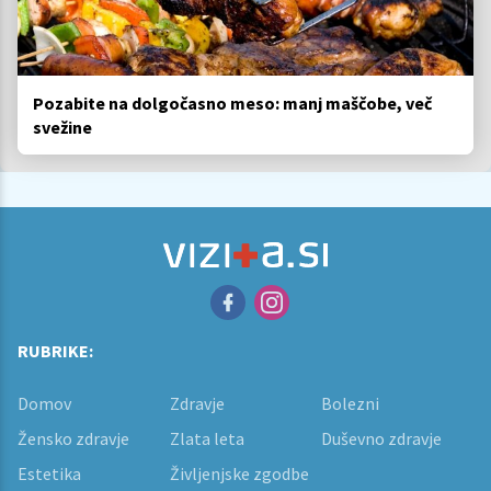
Pozabite na dolgočasno meso: manj maščobe, več
svežine
RUBRIKE:
Domov
Zdravje
Bolezni
Žensko zdravje
Zlata leta
Duševno zdravje
Estetika
Življenjske zgodbe