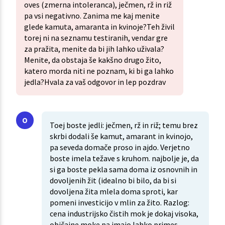
oves (zmerna intoleranca), ječmen, rž in riž
pa vsi negativno. Zanima me kaj menite
glede kamuta, amaranta in kvinoje?Teh živil
torej ni na seznamu testiranih, vendar gre
za pražita, menite da bi jih lahko uživala?
Menite, da obstaja še kakšno drugo žito,
katero morda niti ne poznam, ki bi ga lahko
jedla?Hvala za vaš odgovor in lep pozdrav
Toej boste jedli: ječmen, rž in riž; temu brez
skrbi dodali še kamut, amarant in kvinojo,
pa seveda domače proso in ajdo. Verjetno
boste imela težave s kruhom. najbolje je, da
si ga boste pekla sama doma iz osnovnih in
dovoljenih žit (idealno bi bilo, da bi si
dovoljena žita mlela doma sproti, kar
pomeni investicijo v mlin za žito. Razlog:
cena industrijsko čistih mok je dokaj visoka,
običajne moke pa imajo lahko primes