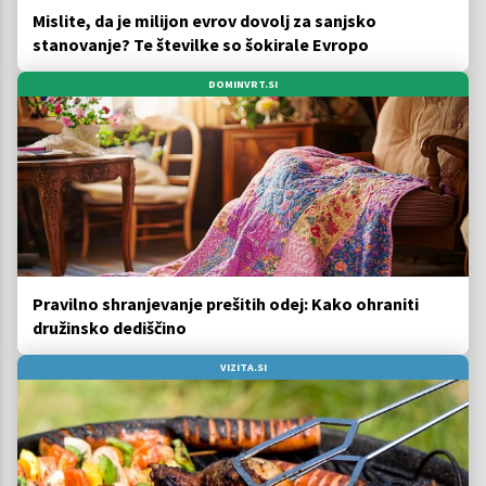
Mislite, da je milijon evrov dovolj za sanjsko
stanovanje? Te številke so šokirale Evropo
DOMINVRT.SI
Pravilno shranjevanje prešitih odej: Kako ohraniti
družinsko dediščino
VIZITA.SI