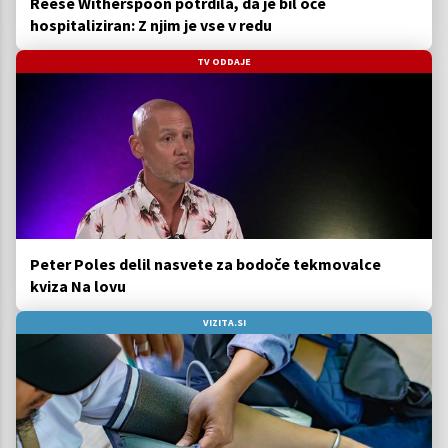
Reese Witherspoon potrdila, da je bil oče
hospitaliziran: Z njim je vse v redu
TV ODDAJE
Peter Poles delil nasvete za bodoče tekmovalce
kviza Na lovu
VIZITA.SI