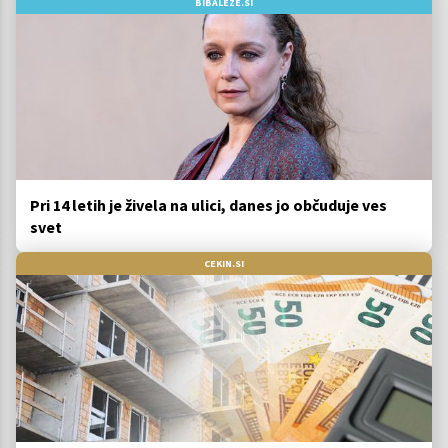
BIBALEZE.SI
Pri 14 letih je živela na ulici, danes jo občuduje ves
svet
CEKIN.SI