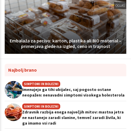
OGLAS
Embalaža za pecivo: karton, plastika ali BIO material –
primerjava glede na izgled, ceno in trajnost
Najbolj brano
SIMPTOMI IN BOLEZNI
Imenujejo ga tihi ubijalec, saj pogosto ostane
neopažen: nenavadni simptomi visokega holesterola
SIMPTOMI IN BOLEZNI
Zdravnik razbija enega največjih mitov: mastna jetra
ne nastanejo zaradi slanine, temveč zaradi živila, ki
ga imamo vsi radi