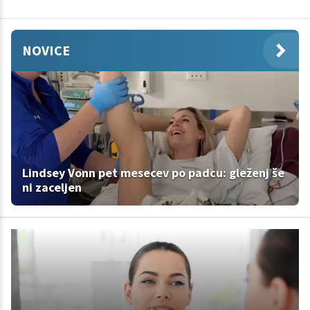
NOVICE
Lindsey Vonn pet mesecev po padcu: gleženj še
ni zaceljen