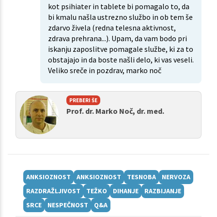
kot psihiater in tablete bi pomagalo to, da
bi kmalu našla ustrezno službo in ob tem še
zdarvo živela (redna telesna aktivnost,
zdrava prehrana...). Upam, da vam bodo pri
iskanju zaposlitve pomagale službe, ki za to
obstajajo in da boste našli delo, ki vas veseli.
Veliko sreče in pozdrav, marko noč
PREBERI ŠE
Prof. dr. Marko Noč, dr. med.
ANKSIOZNOST
ANKSIOZNOST
TESNOBA
NERVOZA
RAZDRAŽLJIVOST
TEŽKO
DIHANJE
RAZBIJANJE
SRCE
NESPEČNOST
Q&A