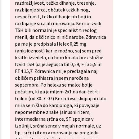
razdražljivost, težko dihanje, tresenje,
razbijanje srca, občutek težkih nog,
nespečnost, težko dihanje ob hoji in
razbijanje srca ali mirovanju. Ker so izvidi
TSH bili normalni je specialist tireolog
menil, da z ščitnico ni nič narobe. Zdravnica
pa me je predpisala Helex 0,25 mg
(anksioznost) kar je možno, saj sem pred
kratki izvedela, da bom kmalu brez službe.
Izvid TSH pa je avgusta bil 0,29, FT3 5,5 in
FT4 15,7. Zdravnica mi je predlagala naj
obiščem psihiatra in sem naročena
septembra. Po helexu se malce bolje
počutim, ki ga jemljem 2x1 na dan četrti
teden (od 30. 7. 07) Ker mi vse skupaj ni dalo
mira sem šla do kardiologa, ki pove,baje
nepomembne znake (sinusni ritem,
intermediarna srčna os, ST spojnica v
izoliniji, srčna senca v mejah normale, uz
bp., srčni ritem v mirovanju na pregledu