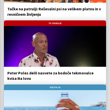
Tačke na patrulji: Reševalni psi na velikem platnu in v
resničnem življenju
TV ODDAJE
Peter Poles delil nasvete za bodoče tekmovalce
kviza Na lovu
VIZITA.SI