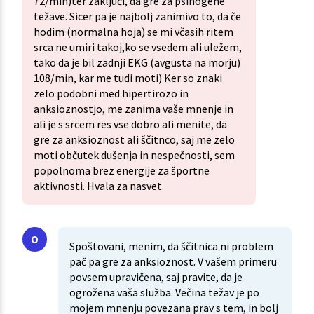
72/min)ter zaključi, da gre za psihogene
težave. Sicer pa je najbolj zanimivo to, da če
hodim (normalna hoja) se mi včasih ritem
srca ne umiri takoj,ko se vsedem ali uležem,
tako da je bil zadnji EKG (avgusta na morju)
108/min, kar me tudi moti) Ker so znaki
zelo podobni med hipertirozo in
anksioznostjo, me zanima vaše mnenje in
ali je s srcem res vse dobro ali menite, da
gre za anksioznost ali ščitnco, saj me zelo
moti občutek dušenja in nespečnosti, sem
popolnoma brez energije za športne
aktivnosti. Hvala za nasvet
Spoštovani, menim, da ščitnica ni problem
pač pa gre za anksioznost. V vašem primeru
povsem upravičena, saj pravite, da je
ogrožena vaša služba. Večina težav je po
mojem mnenju povezana prav s tem, in bolj