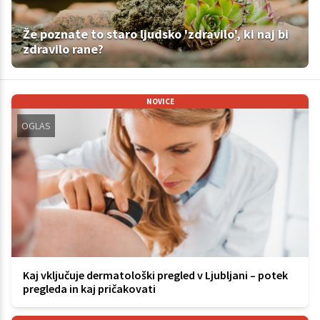
Že poznate to staro ljudsko 'zdravilo', ki naj bi
zdravilo rane?
NOVICE
OGLAS
Kaj vključuje dermatološki pregled v Ljubljani – potek
pregleda in kaj pričakovati