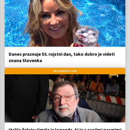
Danes praznuje 53. rojstni dan, tako dobro je videti
znana Slovenka
MOSKISVET.COM
Italija žaluje: Umrla je legenda, ki je s svojimi pesmimi