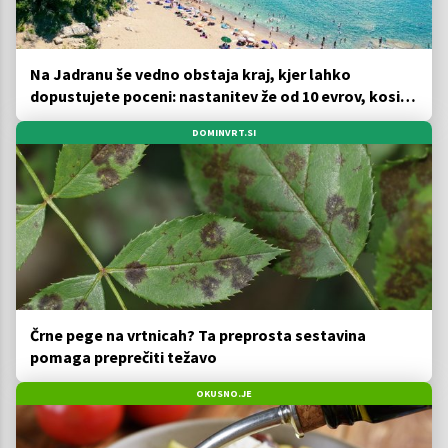
Na Jadranu še vedno obstaja kraj, kjer lahko
dopustujete poceni: nastanitev že od 10 evrov, kosilo
za pet evrov
DOMINVRT.SI
Črne pege na vrtnicah? Ta preprosta sestavina
pomaga preprečiti težavo
OKUSNO.JE