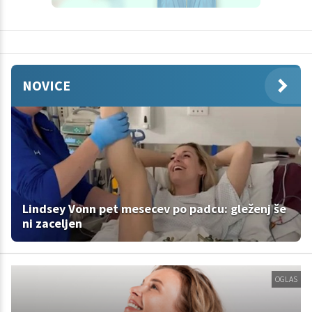
NOVICE
Lindsey Vonn pet mesecev po padcu: gleženj še
ni zaceljen
OGLAS