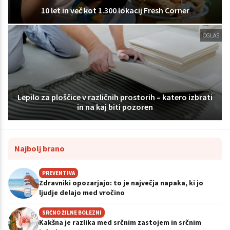
10 let in več kot 1.300 lokacij Fresh Corner
OGLAS
Lepilo za ploščice v različnih prostorih – katero izbrati
in na kaj biti pozoren
Najbolj brano
PREVENTIVA
Zdravniki opozarjajo: to je največja napaka, ki jo
ljudje delajo med vročino
SRČNO ŽILNE BOLEZNI
Kakšna je razlika med srčnim zastojem in srčnim