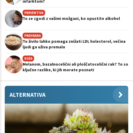
infarktom?
PREVENTIVA
To se zgodi z vašimi možgani, ko opustite alkohol
PREHRANA
To živilo lahko pomaga znižati LDL holesterol, večina
ljudi ga uživa premalo
KOŽA
Melanom, bazalnocelični ali ploščatocelični rak? To so
ključne razlike, ki jih morate poznati
ALTERNATIVA