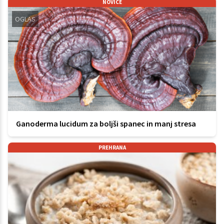
NOVICE
OGLAS
Ganoderma lucidum za boljši spanec in manj stresa
PREHRANA