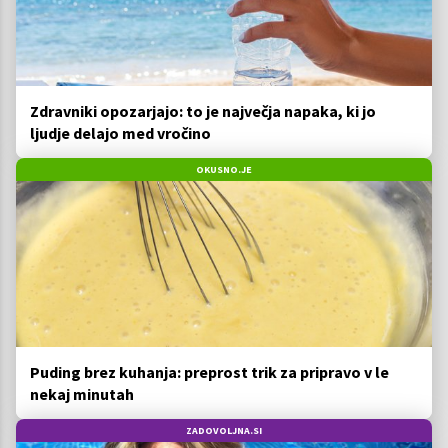
Zdravniki opozarjajo: to je največja napaka, ki jo
ljudje delajo med vročino
OKUSNO.JE
Puding brez kuhanja: preprost trik za pripravo v le
nekaj minutah
ZADOVOLJNA.SI