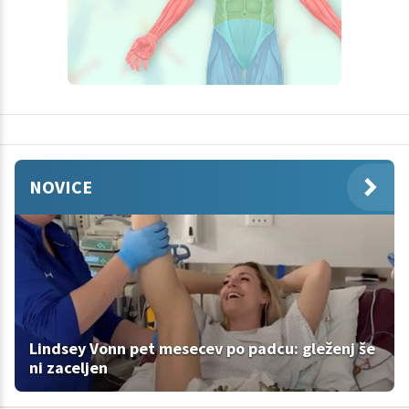
NOVICE
Lindsey Vonn pet mesecev po padcu: gleženj še
ni zaceljen