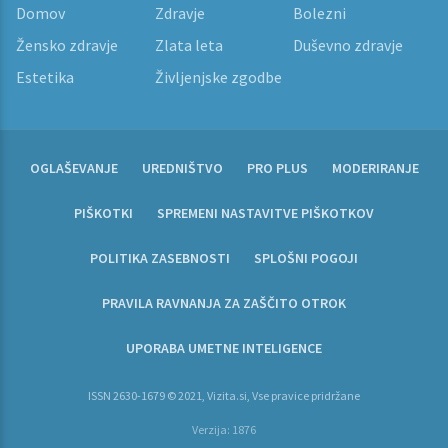
Domov
Zdravje
Bolezni
Žensko zdravje
Zlata leta
Duševno zdravje
Estetika
Življenjske zgodbe
OGLAŠEVANJE
UREDNIŠTVO
PRO PLUS
MODERIRANJE
PIŠKOTKI
SPREMENI NASTAVITVE PIŠKOTKOV
POLITIKA ZASEBNOSTI
SPLOŠNI POGOJI
PRAVILA RAVNANJA ZA ZAŠČITO OTROK
UPORABA UMETNE INTELIGENCE
ISSN 2630-1679 © 2021, Vizita.si, Vse pravice pridržane
Verzija: 1876