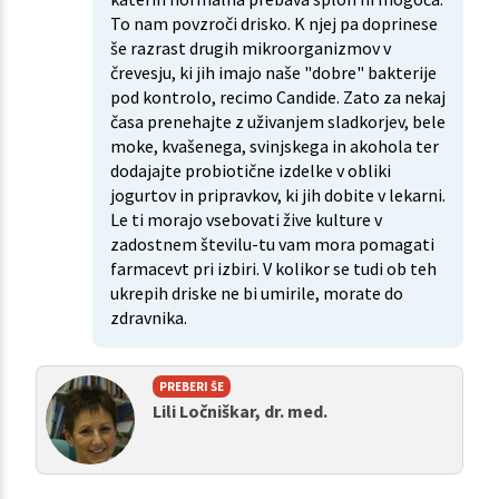
To nam povzroči drisko. K njej pa doprinese
še razrast drugih mikroorganizmov v
črevesju, ki jih imajo naše "dobre" bakterije
pod kontrolo, recimo Candide. Zato za nekaj
časa prenehajte z uživanjem sladkorjev, bele
moke, kvašenega, svinjskega in akohola ter
dodajajte probiotične izdelke v obliki
jogurtov in pripravkov, ki jih dobite v lekarni.
Le ti morajo vsebovati žive kulture v
zadostnem številu-tu vam mora pomagati
farmacevt pri izbiri. V kolikor se tudi ob teh
ukrepih driske ne bi umirile, morate do
zdravnika.
PREBERI ŠE
Lili Ločniškar, dr. med.