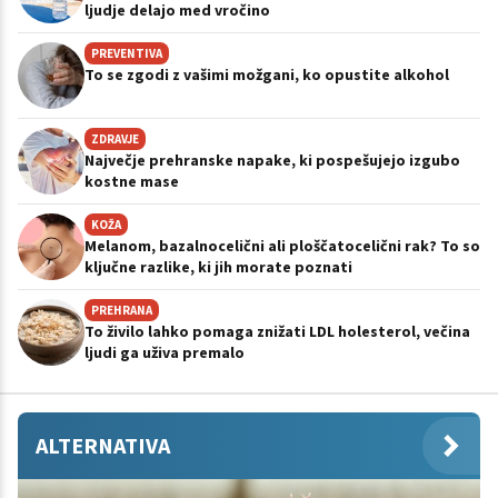
ljudje delajo med vročino
PREVENTIVA
To se zgodi z vašimi možgani, ko opustite alkohol
ZDRAVJE
Največje prehranske napake, ki pospešujejo izgubo
kostne mase
KOŽA
Melanom, bazalnocelični ali ploščatocelični rak? To so
ključne razlike, ki jih morate poznati
PREHRANA
To živilo lahko pomaga znižati LDL holesterol, večina
ljudi ga uživa premalo
ALTERNATIVA