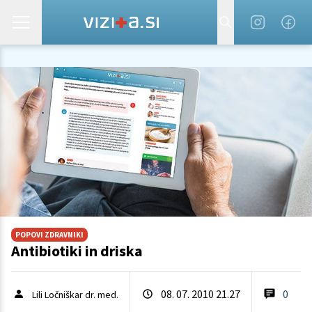
POPOVI ZDRAVNIKI
Antibiotiki in driska
08. 07. 2010 21.27
0
Lili Ločniškar dr. med.