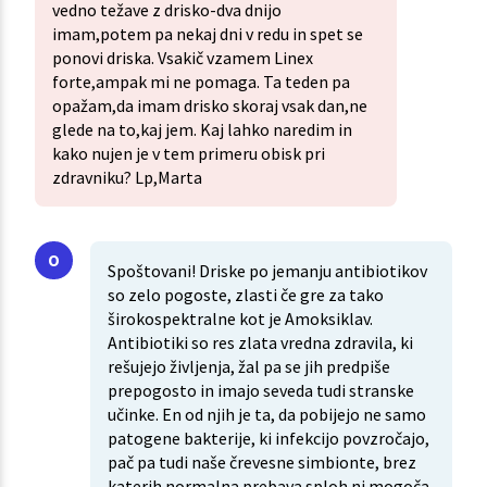
vedno težave z drisko-dva dnijo
imam,potem pa nekaj dni v redu in spet se
ponovi driska. Vsakič vzamem Linex
forte,ampak mi ne pomaga. Ta teden pa
opažam,da imam drisko skoraj vsak dan,ne
glede na to,kaj jem. Kaj lahko naredim in
kako nujen je v tem primeru obisk pri
zdravniku? Lp,Marta
Spoštovani! Driske po jemanju antibiotikov
so zelo pogoste, zlasti če gre za tako
širokospektralne kot je Amoksiklav.
Antibiotiki so res zlata vredna zdravila, ki
rešujejo življenja, žal pa se jih predpiše
prepogosto in imajo seveda tudi stranske
učinke. En od njih je ta, da pobijejo ne samo
patogene bakterije, ki infekcijo povzročajo,
pač pa tudi naše črevesne simbionte, brez
katerih normalna prebava sploh ni mogoča.