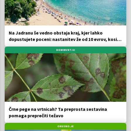
Na Jadranu še vedno obstaja kraj, kjer lahko
dopustujete poceni: nastanitev že od 10 evrov, kosilo
za pet evrov
DOMINVRT.SI
Črne pege na vrtnicah? Ta preprosta sestavina
pomaga preprečiti težavo
OKUSNO.JE