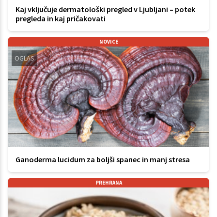
Kaj vključuje dermatološki pregled v Ljubljani – potek
pregleda in kaj pričakovati
NOVICE
OGLAS
Ganoderma lucidum za boljši spanec in manj stresa
PREHRANA