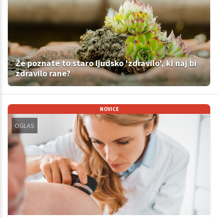
Že poznate to staro ljudsko 'zdravilo', ki naj bi
zdravilo rane?
NOVICE
OGLAS