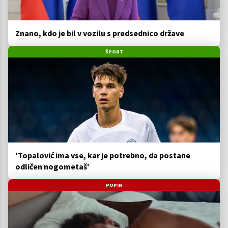
Znano, kdo je bil v vozilu s predsednico države
ŠPORT
'Topalović ima vse, kar je potrebno, da postane
odličen nogometaš'
POPIN