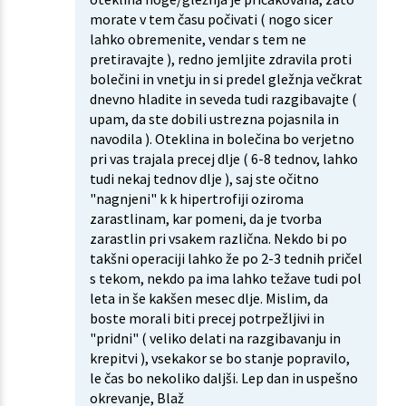
morate v tem času počivati ( nogo sicer
lahko obremenite, vendar s tem ne
pretiravajte ), redno jemljite zdravila proti
bolečini in vnetju in si predel gležnja večkrat
dnevno hladite in seveda tudi razgibavajte (
upam, da ste dobili ustrezna pojasnila in
navodila ). Oteklina in bolečina bo verjetno
pri vas trajala precej dlje ( 6-8 tednov, lahko
tudi nekaj tednov dlje ), saj ste očitno
"nagnjeni" k k hipertrofiji oziroma
zarastlinam, kar pomeni, da je tvorba
zarastlin pri vsakem različna. Nekdo bi po
takšni operaciji lahko že po 2-3 tednih pričel
s tekom, nekdo pa ima lahko težave tudi pol
leta in še kakšen mesec dlje. Mislim, da
boste morali biti precej potrpežljivi in
"pridni" ( veliko delati na razgibavanju in
krepitvi ), vsekakor se bo stanje popravilo,
le čas bo nekoliko daljši. Lep dan in uspešno
okrevanje, Blaž