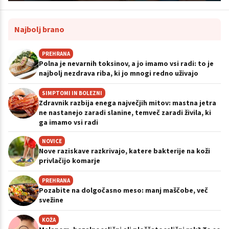
Najbolj brano
PREHRANA
Polna je nevarnih toksinov, a jo imamo vsi radi: to je
najbolj nezdrava riba, ki jo mnogi redno uživajo
SIMPTOMI IN BOLEZNI
Zdravnik razbija enega največjih mitov: mastna jetra
ne nastanejo zaradi slanine, temveč zaradi živila, ki
ga imamo vsi radi
NOVICE
Nove raziskave razkrivajo, katere bakterije na koži
privlačijo komarje
PREHRANA
Pozabite na dolgočasno meso: manj maščobe, več
svežine
KOŽA