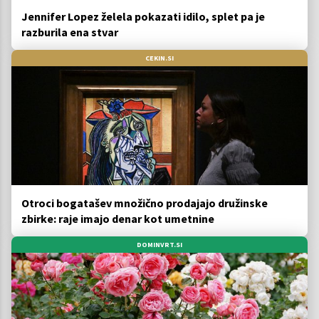
Jennifer Lopez želela pokazati idilo, splet pa je
razburila ena stvar
CEKIN.SI
Otroci bogatašev množično prodajajo družinske
zbirke: raje imajo denar kot umetnine
DOMINVRT.SI