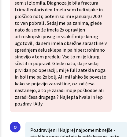
sem si zlomila. Diagnoza je bila fractura
trimalleolaris dex. Imela sem tudi vijake in
ploščico notr, potem so mi v januarju 2007
to ven pobrali . Sedaj me pa zanima, glede
nato da sem že imela 2x opravljen
artroskopski poseg in vsakič mi je kirurg
ugotovil , da sem imela obsežne zarastline v
sprednjem delu sklepa in pa hipertrohirano
sinovijo v tem predelu. Vse to mi je kirurg
sčistil in popravil. Glede nato, da je sedaj
prvi dan po operaciji, mi je full zatekla noga
in boli me pa 2x bolj. Ali mi lahko še poveste
kako se pojavijo zarastline, oz. od česa
nastanejo, a to je zaradi moje poškodbe ali
zaradi česa drugega ? Najlepša hvala in lep
pozdrav ! Ally
Pozdravljeni ! Najprej najpomembnejše -
oteklina noge/gležnja je pričakovana, zato