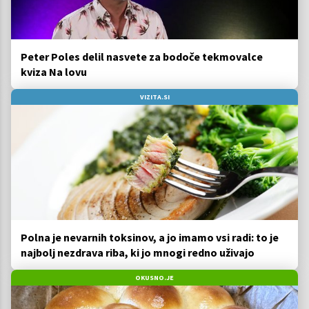
Peter Poles delil nasvete za bodoče tekmovalce
kviza Na lovu
VIZITA.SI
Polna je nevarnih toksinov, a jo imamo vsi radi: to je
najbolj nezdrava riba, ki jo mnogi redno uživajo
OKUSNO.JE