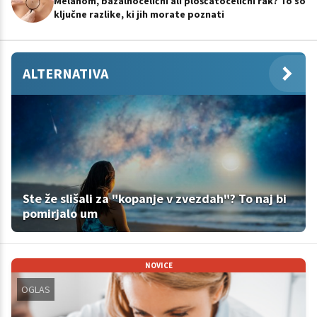
Melanom, bazalnocelični ali ploščatocelični rak? To so
ključne razlike, ki jih morate poznati
ALTERNATIVA
Ste že slišali za "kopanje v zvezdah"? To naj bi
pomirjalo um
NOVICE
OGLAS