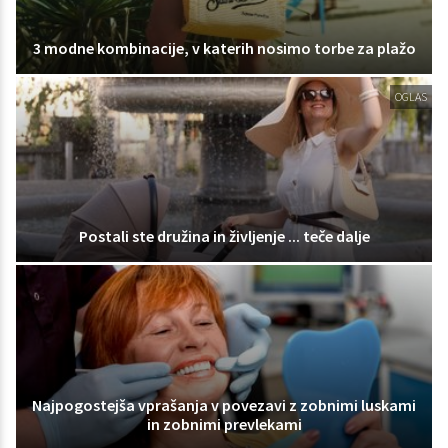
3 modne kombinacije, v katerih nosimo torbe za plažo
OGLAS
Postali ste družina in življenje ... teče dalje
Najpogostejša vprašanja v povezavi z zobnimi luskami
in zobnimi prevlekami