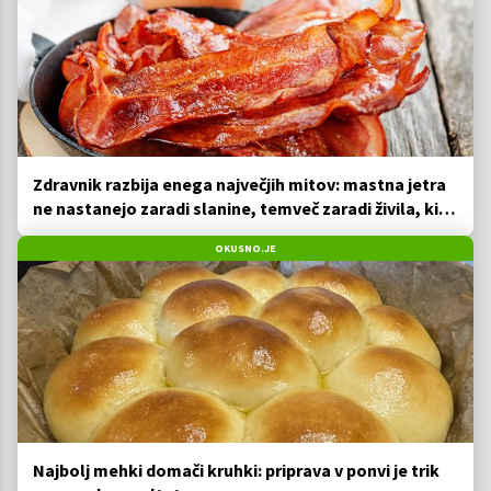
Zdravnik razbija enega največjih mitov: mastna jetra
ne nastanejo zaradi slanine, temveč zaradi živila, ki
ga imamo vsi radi
OKUSNO.JE
Najbolj mehki domači kruhki: priprava v ponvi je trik