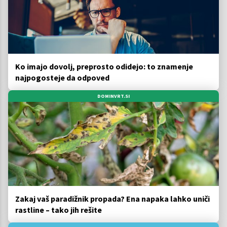
Ko imajo dovolj, preprosto odidejo: to znamenje
najpogosteje da odpoved
DOMINVRT.SI
Zakaj vaš paradižnik propada? Ena napaka lahko uniči
rastline – tako jih rešite