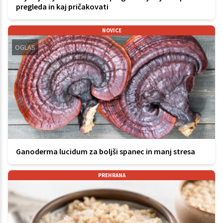
pregleda in kaj pričakovati
NOVICE
OGLAS
Ganoderma lucidum za boljši spanec in manj stresa
PREHRANA