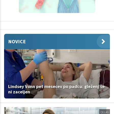
NOVICE
Lindsey Vonn pet mesecev po padcu: gleženj še
ni zaceljen
OGLAS