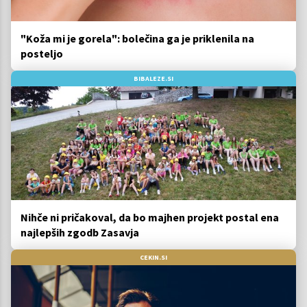
"Koža mi je gorela": bolečina ga je priklenila na
posteljo
BIBALEZE.SI
Nihče ni pričakoval, da bo majhen projekt postal ena
najlepših zgodb Zasavja
CEKIN.SI