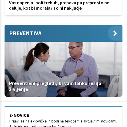
Vas napenja, boli trebuh, prebava pa preprosto ne
deluje, kot bi morala? To ni naključje
PREVENTIVA
Preventivni pregledi, ki vam lahko rešijo
življenje
E-NOVICE
Prijavi se na e-novičke in bodi na tekočem z aktualnimi novicami.
Zate jih pripravlja uredništvo Vizita.si.