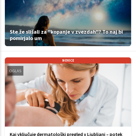
Ste že slišali za "kopanje v zvezdah"? To naj bi
pomirjalo um
NOVICE
OGLAS
Kaj vključuje dermatološki pregled v Ljubljani – potek