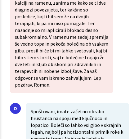
kalciji na ramenu, zanima me kako se ti dve
diagnozi povezujeta, ter kakšne so
posledice, kajti bil sem že na dvojih
terapijah, ki pa mi niso pomagale. Ter
nazadnje so mi aplicirali blokado desno
subakromialno. V ramenu me sedaj spremlja
še vedno topa in pekoča bolečina ob vsakem
gibu. prosil bi če bi mi lahko svetovali, kaj bi
bilo s tem storiti, saj te bolečine trajajo že
dve leti in kljub obiskom pri zdravnikih in
terapevtih ni nobene izboljšave. Za vaš
odgovor se vam iskreno zahvaljujem. Lep
pozdrav, Roman.
Spoštovani, imate začetno obrabo
hrustanca na spoju med ključnoco in
lopatico. Boleči so lahko vsi gibo v skrajnih
legah, najbolj pa hotizontalni primik roke k
nasprotni rami. Nabiranje kalcija je