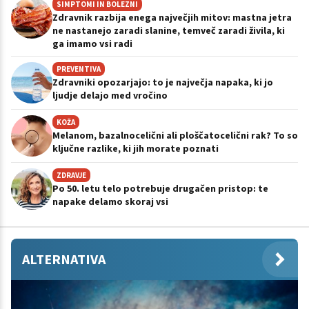
SIMPTOMI IN BOLEZNI
Zdravnik razbija enega največjih mitov: mastna jetra
ne nastanejo zaradi slanine, temveč zaradi živila, ki
ga imamo vsi radi
PREVENTIVA
Zdravniki opozarjajo: to je največja napaka, ki jo
ljudje delajo med vročino
KOŽA
Melanom, bazalnocelični ali ploščatocelični rak? To so
ključne razlike, ki jih morate poznati
ZDRAVJE
Po 50. letu telo potrebuje drugačen pristop: te
napake delamo skoraj vsi
ALTERNATIVA