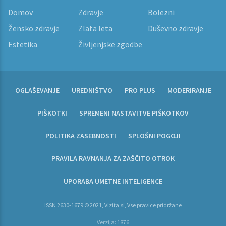
Domov
Zdravje
Bolezni
Žensko zdravje
Zlata leta
Duševno zdravje
Estetika
Življenjske zgodbe
OGLAŠEVANJE
UREDNIŠTVO
PRO PLUS
MODERIRANJE
PIŠKOTKI
SPREMENI NASTAVITVE PIŠKOTKOV
POLITIKA ZASEBNOSTI
SPLOŠNI POGOJI
PRAVILA RAVNANJA ZA ZAŠČITO OTROK
UPORABA UMETNE INTELIGENCE
ISSN 2630-1679 © 2021, Vizita.si, Vse pravice pridržane
Verzija: 1876