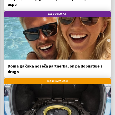
uspe
ZADOVOLJNA.SI
Doma ga čaka noseča partnerka, on pa dopustuje z
drugo
MOSKISVET.COM