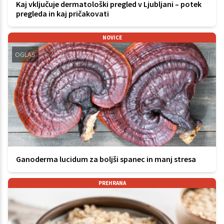
Kaj vključuje dermatološki pregled v Ljubljani – potek
pregleda in kaj pričakovati
NOVICE
OGLAS
Ganoderma lucidum za boljši spanec in manj stresa
PREHRANA