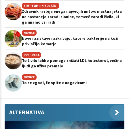
SIMPTOMI IN BOLEZNI
Zdravnik razbija enega največjih mitov: mastna jetra
ne nastanejo zaradi slanine, temveč zaradi živila, ki
ga imamo vsi radi
NOVICE
Nove raziskave razkrivajo, katere bakterije na koži
privlačijo komarje
PREHRANA
To živilo lahko pomaga znižati LDL holesterol, večina
ljudi ga uživa premalo
NOVICE
To se zgodi, če spite z nogavicami
ALTERNATIVA