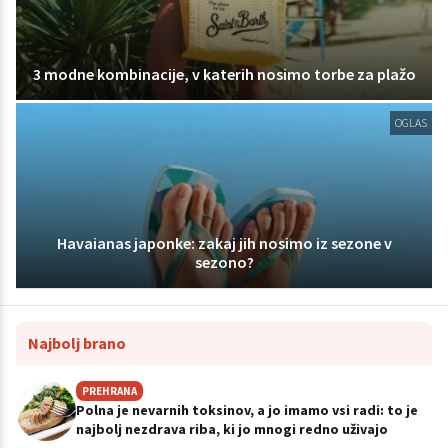
3 modne kombinacije, v katerih nosimo torbe za plažo
OGLAS
Havaianas japonke: zakaj jih nosimo iz sezone v
sezono?
Najbolj brano
PREHRANA
Polna je nevarnih toksinov, a jo imamo vsi radi: to je
najbolj nezdrava riba, ki jo mnogi redno uživajo