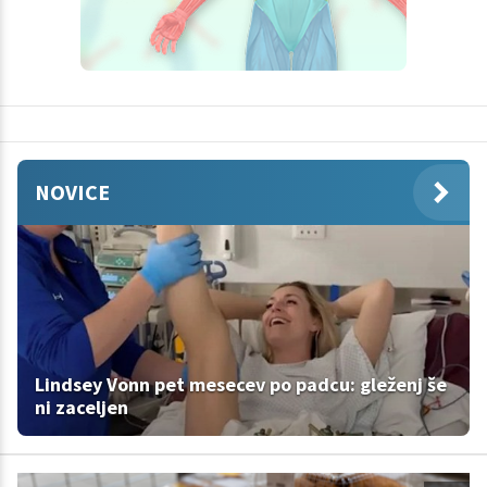
NOVICE
Lindsey Vonn pet mesecev po padcu: gleženj še
ni zaceljen