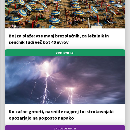
Boj za plaže: vse manj brezplačnih, za ležalnik in
senčnik tudi več kot 40 evrov
DOMINVRT.SI
Ko začne grmeti, naredite najprej to: strokovnjaki
opozarjajo na pogosto napako
ZADOVOLJNA.SI