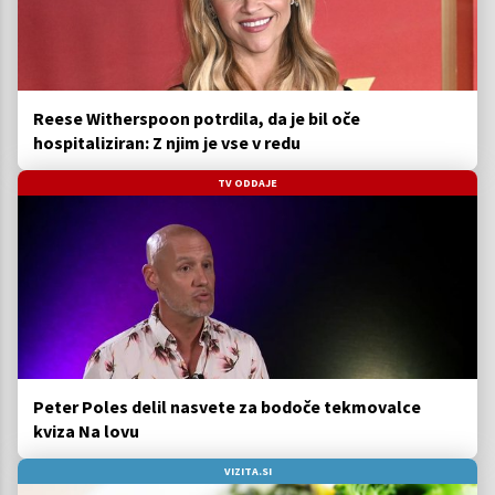
Reese Witherspoon potrdila, da je bil oče
hospitaliziran: Z njim je vse v redu
TV ODDAJE
Peter Poles delil nasvete za bodoče tekmovalce
kviza Na lovu
VIZITA.SI