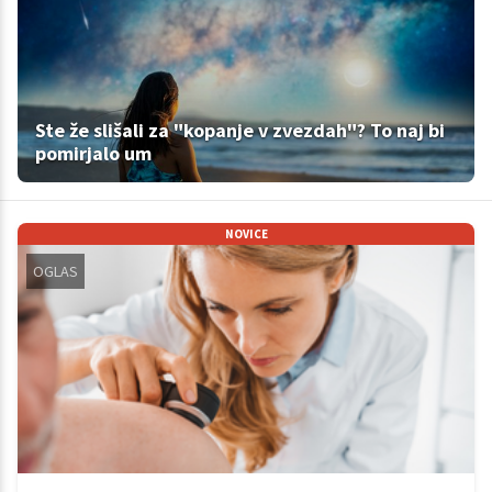
Ste že slišali za "kopanje v zvezdah"? To naj bi
pomirjalo um
NOVICE
OGLAS