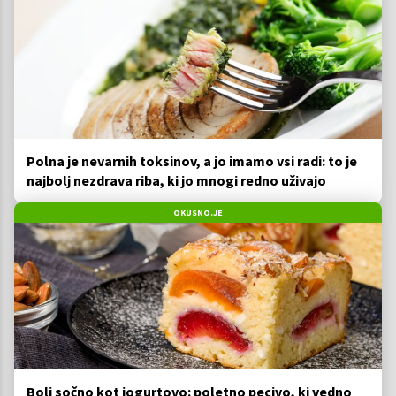
Polna je nevarnih toksinov, a jo imamo vsi radi: to je
najbolj nezdrava riba, ki jo mnogi redno uživajo
OKUSNO.JE
Bolj sočno kot jogurtovo: poletno pecivo, ki vedno