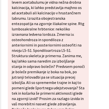
levem acetabulumu je vidna nežna drobna
kalcinacija, ki lahko predstavlja majhno os
ad acetabuli ali kalcinacijo v hrustančnem
labrumu. Izrazita obojestranska
entezopatija na zgornje iliakalne spine. Rtg
lumbosakralne hrbtenice: nekoliko
izravnana ledvena lordoza. Zmerna i.v.
osteohondroza in spondiloza z
anteriornimi in posteriornimi osteofiti na
nivoju L5-S1. Spondiloartroza L5-S1.
Struktura skeleta je primerna. Zanima me,
kaj lahko sama naredim za izboljšanje
stanja in odpravo bolečin? Predvsem ponoči
je boleče premikanje iz boka na bok, po
jutranji telovadbi pa se situacija precej
izboljša. Ali so spremembe trajne in kaj to
pomeni glede športnega udejstvovanja? Sta
tek in košarka še primerni aktivnosti glede
na zgornji izvid? Prosim za razlago izvida in
vaš morebitni nasvet glede zdravljenja.