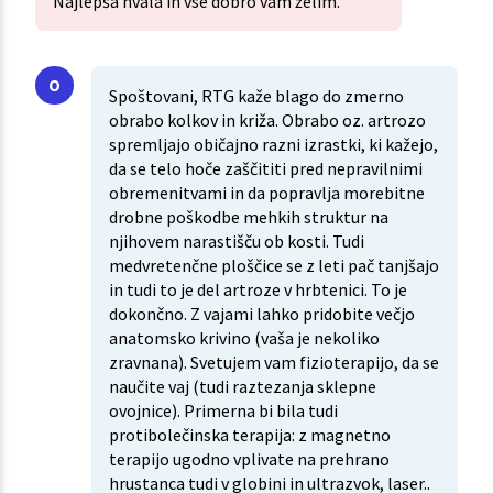
Najlepša hvala in vse dobro vam želim.
Spoštovani, RTG kaže blago do zmerno
obrabo kolkov in križa. Obrabo oz. artrozo
spremljajo običajno razni izrastki, ki kažejo,
da se telo hoče zaščititi pred nepravilnimi
obremenitvami in da popravlja morebitne
drobne poškodbe mehkih struktur na
njihovem narastišču ob kosti. Tudi
medvretenčne ploščice se z leti pač tanjšajo
in tudi to je del artroze v hrbtenici. To je
dokončno. Z vajami lahko pridobite večjo
anatomsko krivino (vaša je nekoliko
zravnana). Svetujem vam fizioterapijo, da se
naučite vaj (tudi raztezanja sklepne
ovojnice). Primerna bi bila tudi
protibolečinska terapija: z magnetno
terapijo ugodno vplivate na prehrano
hrustanca tudi v globini in ultrazvok, laser..