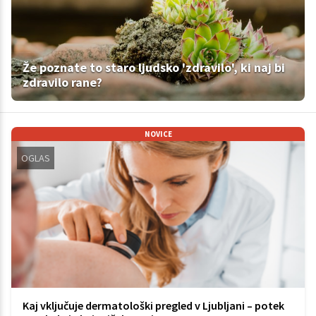
Že poznate to staro ljudsko 'zdravilo', ki naj bi
zdravilo rane?
NOVICE
OGLAS
Kaj vključuje dermatološki pregled v Ljubljani – potek