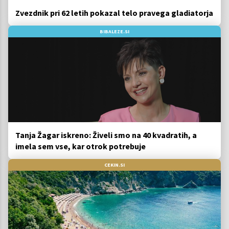
Zvezdnik pri 62 letih pokazal telo pravega gladiatorja
BIBALEZE.SI
Tanja Žagar iskreno: Živeli smo na 40 kvadratih, a
imela sem vse, kar otrok potrebuje
CEKIN.SI