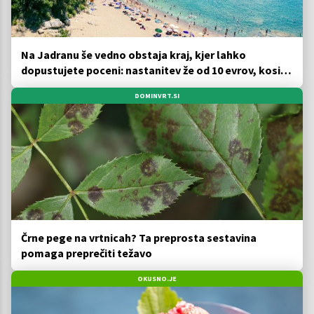
Na Jadranu še vedno obstaja kraj, kjer lahko
dopustujete poceni: nastanitev že od 10 evrov, kosilo
za pet evrov
DOMINVRT.SI
Črne pege na vrtnicah? Ta preprosta sestavina
pomaga preprečiti težavo
OKUSNO.JE