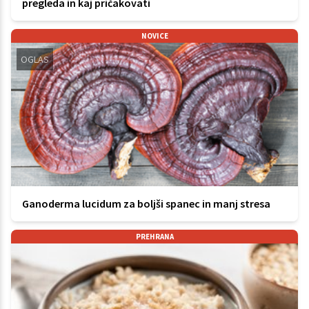
pregleda in kaj pričakovati
NOVICE
OGLAS
Ganoderma lucidum za boljši spanec in manj stresa
PREHRANA