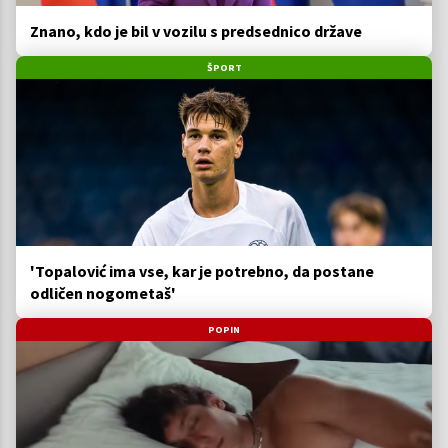
Znano, kdo je bil v vozilu s predsednico države
ŠPORT
'Topalović ima vse, kar je potrebno, da postane
odličen nogometaš'
POPIN