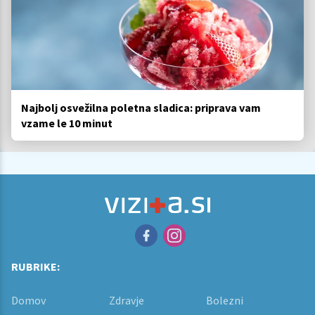
Najbolj osvežilna poletna sladica: priprava vam
vzame le 10 minut
RUBRIKE:
Domov
Zdravje
Bolezni