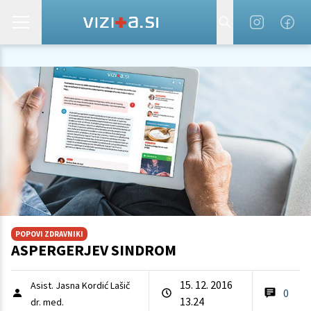
POPOVI ZDRAVNIKI
ASPERGERJEV SINDROM
15. 12. 2016
Asist. Jasna Kordić Lašič
0
13.24
dr. med.