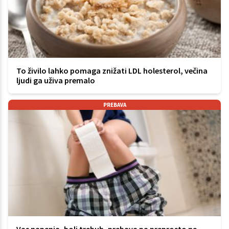
To živilo lahko pomaga znižati LDL holesterol, večina
ljudi ga uživa premalo
PREBAVA
Vas napenja, boli trebuh, prebava pa preprosto ne