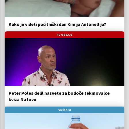
Kako je videti počitniški dan Kimija Antonellija?
TV ODDAJE
Peter Poles delil nasvete za bodoče tekmovalce
kviza Na lovu
VIZITA.SI