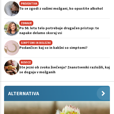
PREVENTIVA
To se zgodi z vašimi možgani, ko opustite alkohol
ZDRAVJE
Po 50. letu telo potrebuje drugačen pristop: te
napake delamo skoraj vsi
SIMPTOMI IN BOLEZNI
Podančice: kaj so in kakšni so simptomi?
NOVICE
Ste jezni ob zvoku žvečenja? Znanstveniki razložili, kaj
se dogaja v možganih
ALTERNATIVA