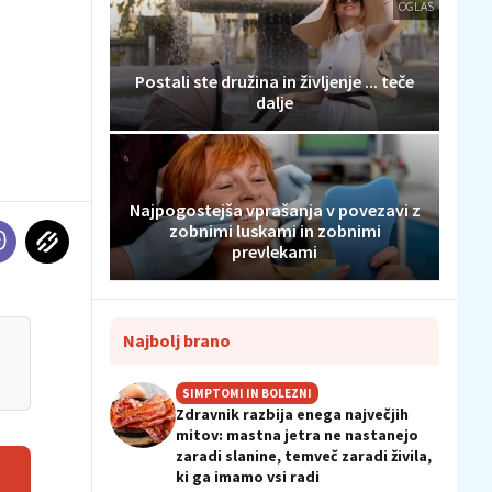
OGLAS
Postali ste družina in življenje ... teče
dalje
Najpogostejša vprašanja v povezavi z
zobnimi luskami in zobnimi
prevlekami
Najbolj brano
SIMPTOMI IN BOLEZNI
Zdravnik razbija enega največjih
mitov: mastna jetra ne nastanejo
zaradi slanine, temveč zaradi živila,
ki ga imamo vsi radi