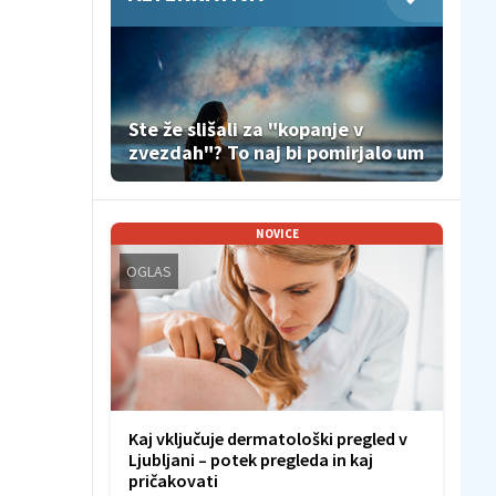
Ste že slišali za "kopanje v
zvezdah"? To naj bi pomirjalo um
NOVICE
OGLAS
Kaj vključuje dermatološki pregled v
Ljubljani – potek pregleda in kaj
pričakovati