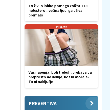
To živilo lahko pomaga znižati LDL
holesterol, večina ljudi ga uživa
premalo
PREBAVA
Vas napenja, boli trebuh, prebava pa
preprosto ne deluje, kot bi morala?
To ni naključje
PREVENTIVA