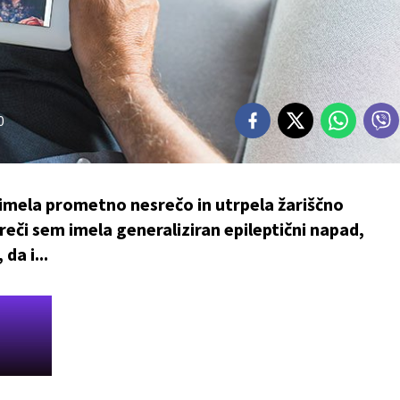
0
 imela prometno nesrečo in utrpela žariščno
či sem imela generaliziran epileptični napad,
da i...