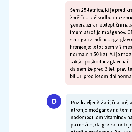
Sem 25-letnica, ki je pred 
žariščno poškodbo možganov
generaliziran epileptični napa
imam atrofijo možganov. CT 
sem ga zaradi hudega glavob
hranjenja; letos sem v 7 me
normalnih 50 kg). Ali je mogo
takšni poškodbi v glavi pa
da sem že pred 3 leti prav ta
bil CT pred letom dni norma
Pozdravljeni! Žariščna pošk
atrofijo možganov na tem m
nadomestilom vitaminov naj 
pa možno, da gre za motnjo,
atrofijo možganov. Bolj verje