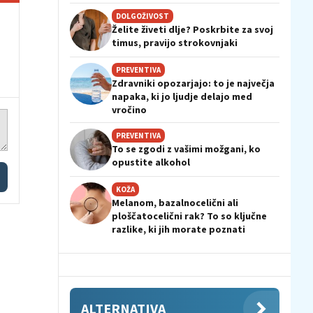
DOLGOŽIVOST
Želite živeti dlje? Poskrbite za svoj
timus, pravijo strokovnjaki
PREVENTIVA
Zdravniki opozarjajo: to je največja
napaka, ki jo ljudje delajo med
vročino
PREVENTIVA
To se zgodi z vašimi možgani, ko
opustite alkohol
KOŽA
Melanom, bazalnocelični ali
ploščatocelični rak? To so ključne
razlike, ki jih morate poznati
ALTERNATIVA