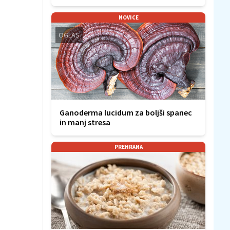
NOVICE
OGLAS
Ganoderma lucidum za boljši spanec
in manj stresa
PREHRANA