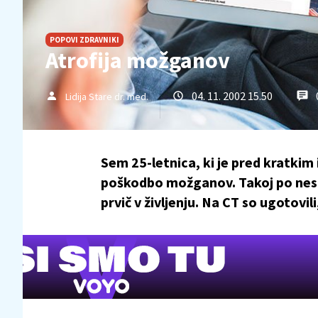
POPOVI ZDRAVNIKI
Atrofija možganov
04. 11. 2002 15.50
Lidija Stare dr. med.
Sem 25-letnica, ki je pred kratkim
poškodbo možganov. Takoj po nesre
prvič v življenju. Na CT so ugotovili, 