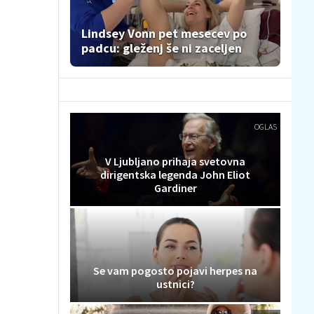
Lindsey Vonn pet mesecev po
padcu: gleženj še ni zaceljen
OGLAS
V Ljubljano prihaja svetovna
dirigentska legenda John Eliot
Gardiner
Se vam pogosto pojavi herpes na
ustnici?