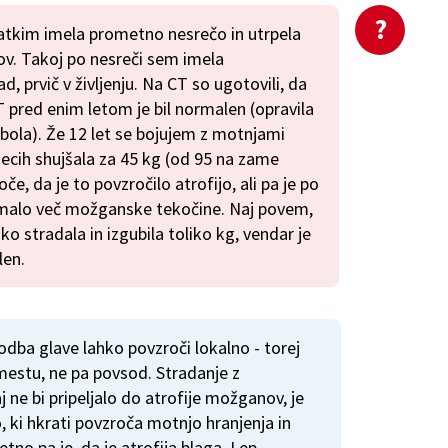
kratkim imela prometno nesrečo in utrpela
. Takoj po nesreči sem imela
d, prvič v življenju. Na CT so ugotovili, da
pred enim letom je bil normalen (opravila
ola). Že 12 let se bojujem z motnjami
secih shujšala za 45 kg (od 95 na zame
če, da je to povzročilo atrofijo, ali pa je po
č malo več možganske tekočine. Naj povem,
ko stradala in izgubila toliko kg, vendar je
len.
odba glave lahko povzroči lokalno - torej
estu, ne pa povsod. Stradanje z
ne bi pripeljalo do atrofije možganov, je
 ki hkrati povzroča motnjo hranjenja in
tno pa je, da je atrofija blaga. Lep