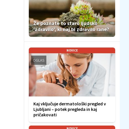
Že poznate to staro ljudsko
'zdravilo', ki naj bi zdravilo rane?
NOVICE
OGLAS
Kaj vključuje dermatološki pregled v
Ljubljani – potek pregleda in kaj
pričakovati
NOVICE