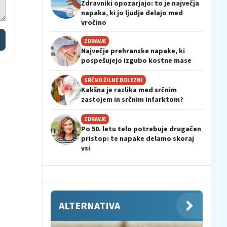
Zdravniki opozarjajo: to je največja
napaka, ki jo ljudje delajo med
vročino
ZDRAVJE
Največje prehranske napake, ki
pospešujejo izgubo kostne mase
SRČNO ŽILNE BOLEZNI
Kakšna je razlika med srčnim
zastojem in srčnim infarktom?
ZDRAVJE
Po 50. letu telo potrebuje drugačen
pristop: te napake delamo skoraj
vsi
ALTERNATIVA