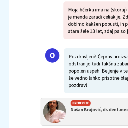
Moja hčerka ima na (skoraj)
je menda zaradi celiakije. Z
dobimo kakšen popusti, in pa 
stara šele 13 let, zdaj pa so
Pozdravljeni! Čeprav proizvaj
odstranijo tudi takšna zaba
popolen uspeh. Beljenje v t
še vedno lahko prisotne blag
pozdrav!
PREBERI ŠE
Dušan Brajović, dr. dent.med