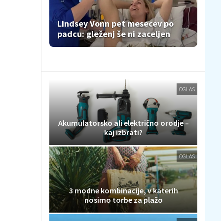
Lindsey Vonn pet mesecev po
padcu: gleženj še ni zaceljen
OGLAS
Akumulatorsko ali električno orodje –
kaj izbrati?
OGLAS
3 modne kombinacije, v katerih
nosimo torbe za plažo