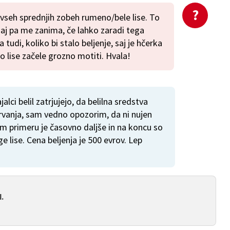
 vseh sprednjih zobeh rumeno/bele lise. To
daj pa me zanima, če lahko zaradi tega
tudi, koliko bi stalo beljenje, saj je hčerka
 jo lise začele grozno motiti. Hvala!
alci belil zatrjujejo, da belilna sredstva
rvanja, sam vedno opozorim, da ni nujen
em primeru je časovno daljše in na koncu so
e lise. Cena beljenja je 500 evrov. Lep
.