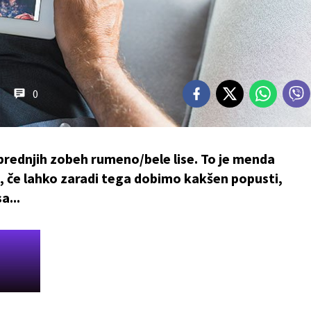
0
prednjih zobeh rumeno/bele lise. To je menda
a, če lahko zaradi tega dobimo kakšen popusti,
a...