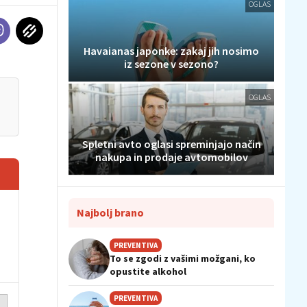
OGLAS
Havaianas japonke: zakaj jih nosimo
iz sezone v sezono?
OGLAS
Spletni avto oglasi spreminjajo način
nakupa in prodaje avtomobilov
Najbolj brano
PREVENTIVA
To se zgodi z vašimi možgani, ko
opustite alkohol
PREVENTIVA