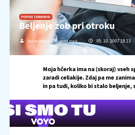
POPOVI ZDRAVNIKI
Beljenje zob pri otroku
05. 10. 2007 18.13
Dušan Brajović dr. dent.med.
Moja hčerka ima na (skoraj) vseh s
zaradi celiakije. Zdaj pa me zanim
in pa tudi, koliko bi stalo beljenje, s