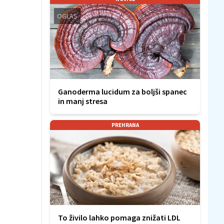
OGLAS
Ganoderma lucidum za boljši spanec
in manj stresa
PREHRANA
To živilo lahko pomaga znižati LDL