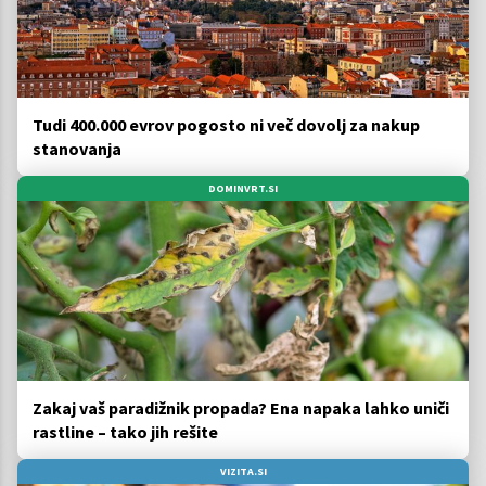
Tudi 400.000 evrov pogosto ni več dovolj za nakup
stanovanja
DOMINVRT.SI
Zakaj vaš paradižnik propada? Ena napaka lahko uniči
rastline – tako jih rešite
VIZITA.SI