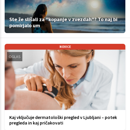
Ste že slišali za "kopanje v zvezdah"? To naj bi
pomirjalo um
NOVICE
OGLAS
Kaj vključuje dermatološki pregled v Ljubljani – potek
pregleda in kaj pričakovati