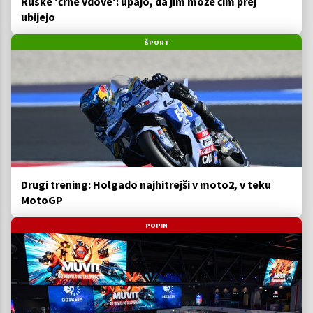
Ruske 'črne vdove': upajo, da jim može čim prej
ubijejo
ŠPORT
Drugi trening: Holgado najhitrejši v moto2, v teku
MotoGP
POPIN