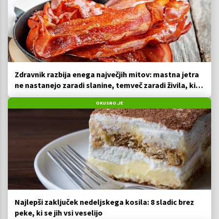
Zdravnik razbija enega največjih mitov: mastna jetra
ne nastanejo zaradi slanine, temveč zaradi živila, ki
ga imamo vsi radi
OKUSNO.JE
Najlepši zaključek nedeljskega kosila: 8 sladic brez
peke, ki se jih vsi veselijo