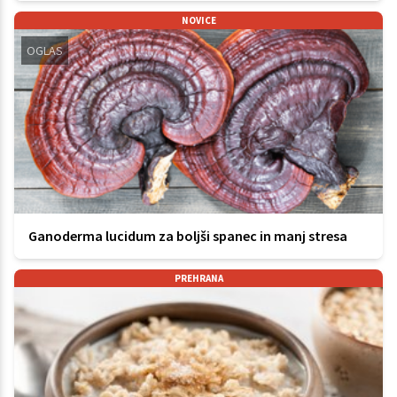
NOVICE
OGLAS
Ganoderma lucidum za boljši spanec in manj stresa
PREHRANA