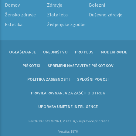
Domov
Zdravje
Bolezni
Žensko zdravje
Zlata leta
Duševno zdravje
Estetika
Življenjske zgodbe
OGLAŠEVANJE
UREDNIŠTVO
PRO PLUS
MODERIRANJE
PIŠKOTKI
SPREMENI NASTAVITVE PIŠKOTKOV
POLITIKA ZASEBNOSTI
SPLOŠNI POGOJI
PRAVILA RAVNANJA ZA ZAŠČITO OTROK
UPORABA UMETNE INTELIGENCE
ISSN 2630-1679 © 2021, Vizita.si, Vse pravice pridržane
Verzija: 1876