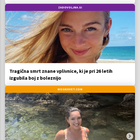
ZADOVOLJNA.SI
Tragična smrt znane vplivnice, ki je pri 26 letih
izgubila boj z boleznijo
MOSKISVET.COM