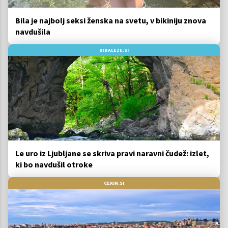
Bila je najbolj seksi ženska na svetu, v bikiniju znova
navdušila
BIBALEZE.SI
Le uro iz Ljubljane se skriva pravi naravni čudež: izlet,
ki bo navdušil otroke
CEKIN.SI