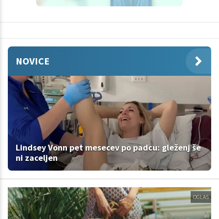
NOVICE
Lindsey Vonn pet mesecev po padcu: gleženj še
ni zaceljen
OGLAS