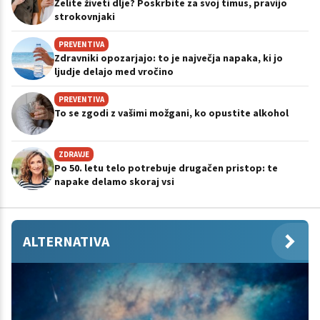
Želite živeti dlje? Poskrbite za svoj timus, pravijo
strokovnjaki
PREVENTIVA
Zdravniki opozarjajo: to je največja napaka, ki jo
ljudje delajo med vročino
PREVENTIVA
To se zgodi z vašimi možgani, ko opustite alkohol
ZDRAVJE
Po 50. letu telo potrebuje drugačen pristop: te
napake delamo skoraj vsi
ALTERNATIVA