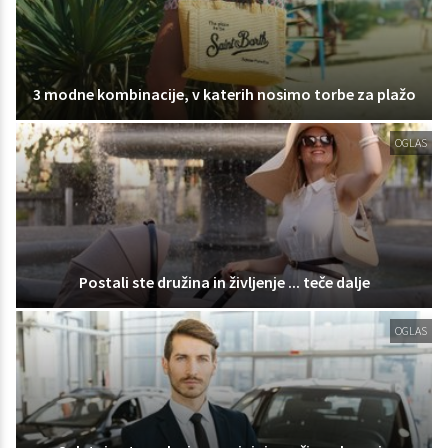
3 modne kombinacije, v katerih nosimo torbe za plažo
OGLAS
Postali ste družina in življenje ... teče dalje
OGLAS