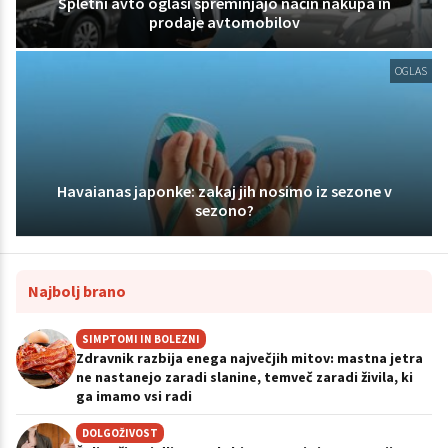
Spletni avto oglasi spreminjajo način nakupa in
prodaje avtomobilov
OGLAS
Havaianas japonke: zakaj jih nosimo iz sezone v
sezono?
Najbolj brano
SIMPTOMI IN BOLEZNI
Zdravnik razbija enega največjih mitov: mastna jetra
ne nastanejo zaradi slanine, temveč zaradi živila, ki
ga imamo vsi radi
DOLGOŽIVOST