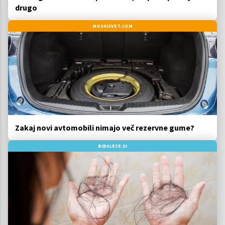
drugo
MOSKISVET.COM
Zakaj novi avtomobili nimajo več rezervne gume?
BIBALEZE.SI