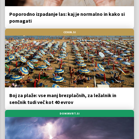
Poporodno izpadanje las: kaj je normalno in kako si
pomagati
CEKIN.SI
Boj za plaže: vse manj brezplačnih, za ležalnik in
senčnik tudi več kot 40 evrov
DOMINVRT.SI