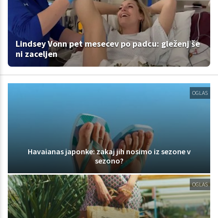
Lindsey Vonn pet mesecev po padcu: gleženj še
ni zaceljen
OGLAS
Havaianas japonke: zakaj jih nosimo iz sezone v
sezono?
OGLAS