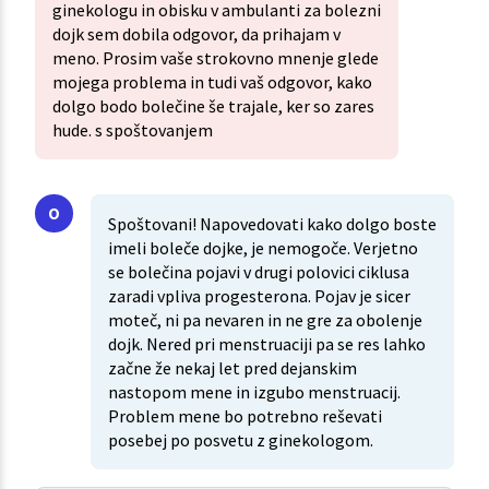
ginekologu in obisku v ambulanti za bolezni
dojk sem dobila odgovor, da prihajam v
meno. Prosim vaše strokovno mnenje glede
mojega problema in tudi vaš odgovor, kako
dolgo bodo bolečine še trajale, ker so zares
hude. s spoštovanjem
Spoštovani! Napovedovati kako dolgo boste
imeli boleče dojke, je nemogoče. Verjetno
se bolečina pojavi v drugi polovici ciklusa
zaradi vpliva progesterona. Pojav je sicer
moteč, ni pa nevaren in ne gre za obolenje
dojk. Nered pri menstruaciji pa se res lahko
začne že nekaj let pred dejanskim
nastopom mene in izgubo menstruacij.
Problem mene bo potrebno reševati
posebej po posvetu z ginekologom.