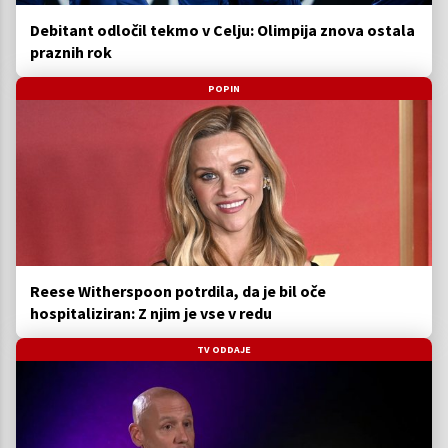
Debitant odločil tekmo v Celju: Olimpija znova ostala
praznih rok
POPIN
Reese Witherspoon potrdila, da je bil oče
hospitaliziran: Z njim je vse v redu
TV ODDAJE