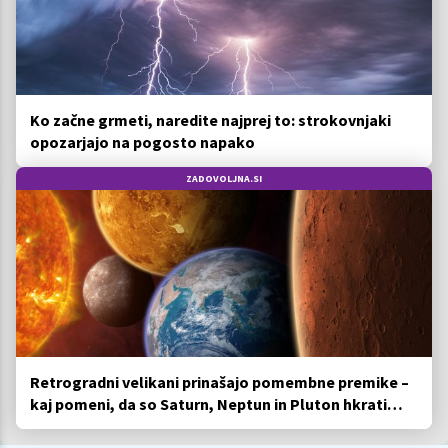
Ko začne grmeti, naredite najprej to: strokovnjaki
opozarjajo na pogosto napako
ZADOVOLJNA.SI
Retrogradni velikani prinašajo pomembne premike –
kaj pomeni, da so Saturn, Neptun in Pluton hkrati
retrogradni?