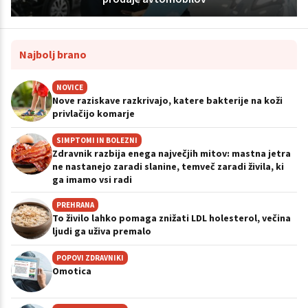
Najbolj brano
NOVICE
Nove raziskave razkrivajo, katere bakterije na koži
privlačijo komarje
SIMPTOMI IN BOLEZNI
Zdravnik razbija enega največjih mitov: mastna jetra
ne nastanejo zaradi slanine, temveč zaradi živila, ki
ga imamo vsi radi
PREHRANA
To živilo lahko pomaga znižati LDL holesterol, večina
ljudi ga uživa premalo
POPOVI ZDRAVNIKI
Omotica