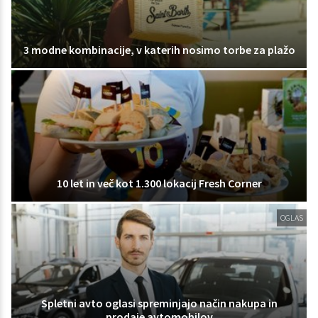
3 modne kombinacije, v katerih nosimo torbe za plažo
10 let in več kot 1.300 lokacij Fresh Corner
OGLAS
Spletni avto oglasi spreminjajo način nakupa in
prodaje avtomobilov