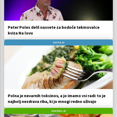
Peter Poles delil nasvete za bodoče tekmovalce
kviza Na lovu
VIZITA.SI
Polna je nevarnih toksinov, a jo imamo vsi radi: to je
najbolj nezdrava riba, ki jo mnogi redno uživajo
OKUSNO.JE