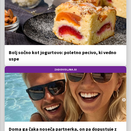
Bolj sočno kot jogurtovo: poletno pecivo, ki vedno
uspe
ZADOVOLJNA.SI
Doma ga čaka noseča partnerka, on pa dopustuje z