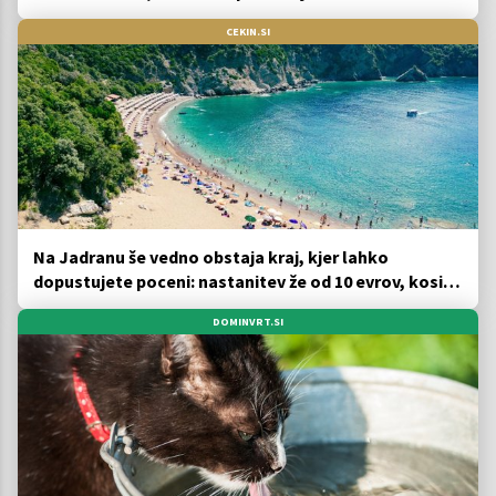
CEKIN.SI
Na Jadranu še vedno obstaja kraj, kjer lahko
dopustujete poceni: nastanitev že od 10 evrov, kosilo
za pet evrov
DOMINVRT.SI