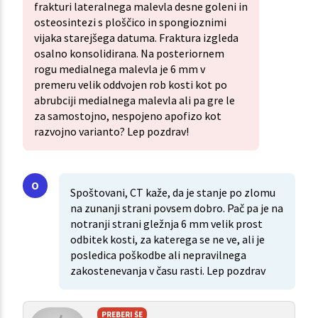
frakturi lateralnega malevla desne goleni in
osteosintezi s ploščico in spongioznimi
vijaka starejšega datuma. Fraktura izgleda
osalno konsolidirana. Na posteriornem
rogu medialnega malevla je 6 mm v
premeru velik oddvojen rob kosti kot po
abrubciji medialnega malevla ali pa gre le
za samostojno, nespojeno apofizo kot
razvojno varianto? Lep pozdrav!
Spoštovani, CT kaže, da je stanje po zlomu
na zunanji strani povsem dobro. Pač pa je na
notranji strani gležnja 6 mm velik prost
odbitek kosti, za katerega se ne ve, ali je
posledica poškodbe ali nepravilnega
zakostenevanja v času rasti. Lep pozdrav
PREBERI ŠE