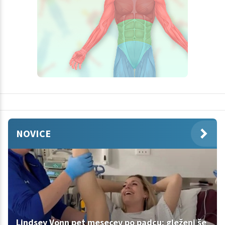
NOVICE
Lindsey Vonn pet mesecev po padcu: gleženj še