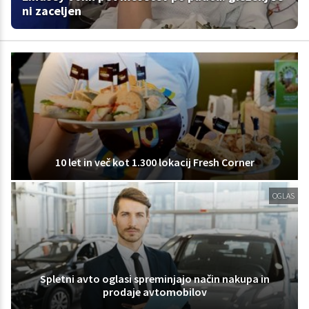
ni zaceljen
10 let in več kot 1.300 lokacij Fresh Corner
OGLAS
Spletni avto oglasi spreminjajo način nakupa in
prodaje avtomobilov