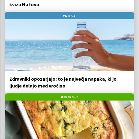
kviza Na lovu
VIZITA.SI
Zdravniki opozarjajo: to je največja napaka, ki jo
ljudje delajo med vročino
OKUSNO.JE