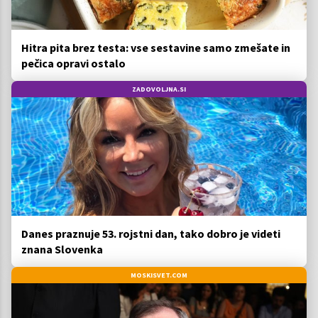
Hitra pita brez testa: vse sestavine samo zmešate in
pečica opravi ostalo
ZADOVOLJNA.SI
Danes praznuje 53. rojstni dan, tako dobro je videti
znana Slovenka
MOSKISVET.COM