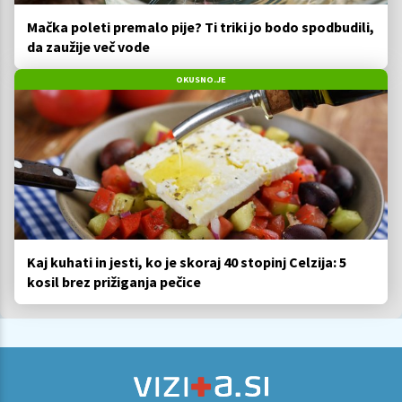
Mačka poleti premalo pije? Ti triki jo bodo spodbudili,
da zaužije več vode
OKUSNO.JE
Kaj kuhati in jesti, ko je skoraj 40 stopinj Celzija: 5
kosil brez prižiganja pečice