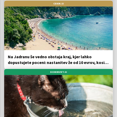
CEKIN.SI
Na Jadranu še vedno obstaja kraj, kjer lahko
dopustujete poceni: nastanitev že od 10 evrov, kosilo
za pet evrov
DOMINVRT.SI