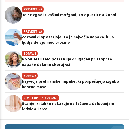
PREVENTIVA
To se zgodi z vašimi možgani, ko opustite alkohol
PREVENTIVA
Zdravniki opozarjajo: to je največja napaka, ki jo
ljudje delajo med vročino
ZDRAVJE
Po 50. letu telo potrebuje drugačen pristop: te
napake delamo skoraj vsi
ZDRAVJE
Največje prehranske napake, ki pospešujejo izgubo
kostne mase
SIMPTOMI IN BOLEZNI
Stanje, ki lahko nakazuje na težave z delovanjem
ledvic ali srca