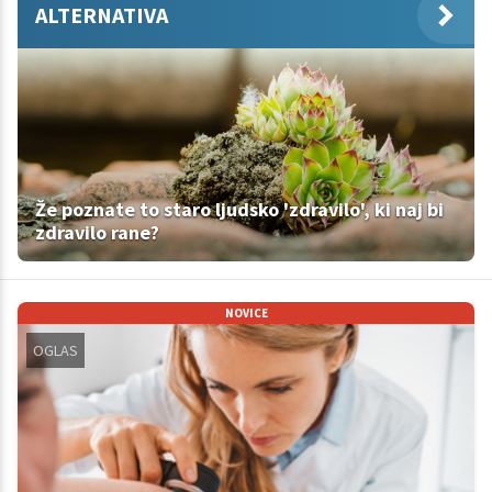
ALTERNATIVA
Že poznate to staro ljudsko 'zdravilo', ki naj bi
zdravilo rane?
NOVICE
OGLAS