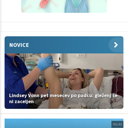
NOVICE
Lindsey Vonn pet mesecev po padcu: gleženj še
ni zaceljen
OGLAS