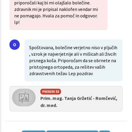
priporočali kaj bi mi olajšalo bolečine.
zdravnik mi je pripisal naklofen vendar mi
ne pomagajo. Hvala za pomoč in odgovor.
lp!
Spoštovana, bolečine verjetno niso v pljučih
, vzrok je najverjetnije ali v mišicah ali živcih
prsnega koša. Priporočam da se obrnete na
pristojnega ortopeda, za rešitev vaših
zdravstvenih težav. Lep pozdrav
PREBERI ŠE
Prim. mag. Tanja Gržetić - Romčević,
dr. med.