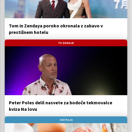
Tom in Zendaya poroko okronala z zabavo v
prestižnem hotelu
TV ODDAJE
Peter Poles delil nasvete za bodoče tekmovalce
kviza Na lovu
VIZITA.SI