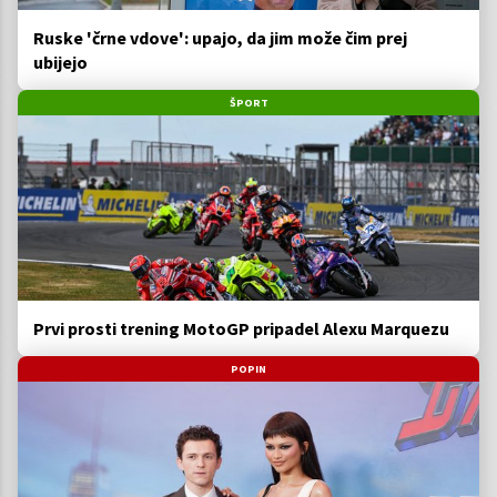
Ruske 'črne vdove': upajo, da jim može čim prej
ubijejo
ŠPORT
Prvi prosti trening MotoGP pripadel Alexu Marquezu
POPIN