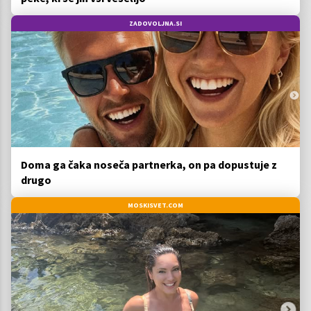
ZADOVOLJNA.SI
Doma ga čaka noseča partnerka, on pa dopustuje z
drugo
MOSKISVET.COM