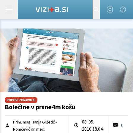
POPOVI ZDRAVNIKI
Bolečine v prsne4m košu
08. 05.
Prim. mag. Tanja Gržetić -
0
2010 18.04
Romčević dr. med.