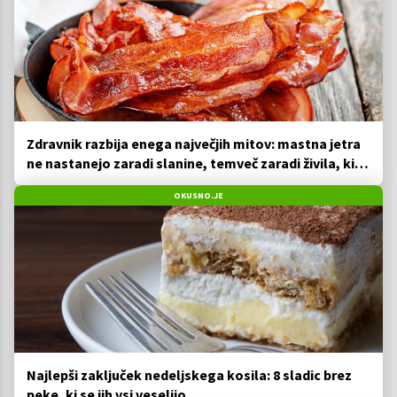
Zdravnik razbija enega največjih mitov: mastna jetra
ne nastanejo zaradi slanine, temveč zaradi živila, ki
ga imamo vsi radi
OKUSNO.JE
Najlepši zaključek nedeljskega kosila: 8 sladic brez
peke, ki se jih vsi veselijo