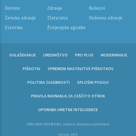
Domov
Zdravje
Bolezni
Žensko zdravje
Zlata leta
Duševno zdravje
Estetika
Življenjske zgodbe
OGLAŠEVANJE
UREDNIŠTVO
PRO PLUS
MODERIRANJE
PIŠKOTKI
SPREMENI NASTAVITVE PIŠKOTKOV
POLITIKA ZASEBNOSTI
SPLOŠNI POGOJI
PRAVILA RAVNANJA ZA ZAŠČITO OTROK
UPORABA UMETNE INTELIGENCE
ISSN 2630-1679 © 2021, Vizita.si, Vse pravice pridržane
Verzija: 1876