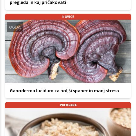
pregleda in kaj pričakovati
NOVICE
OGLAS
Ganoderma lucidum za boljši spanec in manj stresa
PREHRANA