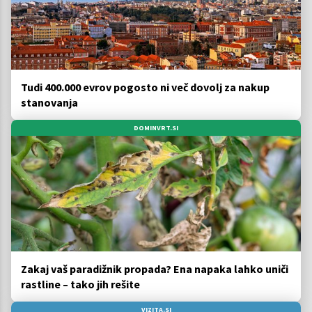
Tudi 400.000 evrov pogosto ni več dovolj za nakup
stanovanja
DOMINVRT.SI
Zakaj vaš paradižnik propada? Ena napaka lahko uniči
rastline – tako jih rešite
VIZITA.SI