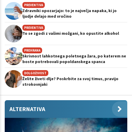
PREVENTIVA
Zdravniki opozarjajo: to je največja napaka, ki jo
ljudje delajo med vročino
PREVENTIVA
To se zgodi z vašimi možgani, ko opustite alkohol
PREHRANA
Skrivnost lahkotnega poletnega žara, po katerem ne
boste potrebovali popoldanskega spanca
DOLGOŽIVOST
Želite živeti dlje? Poskrbite za svoj timus, pravijo
strokovnjaki
ALTERNATIVA