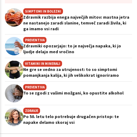
SIMPTOMI IN BOLEZNI
Zdravnik razbija enega največjih mitov: mastna jetra
ne nastanejo zaradi slanine, temveč zaradi živila, ki
ga imamo vsi radi
PREVENTIVA
Zdravniki opozarjajo: to je največja napaka, ki jo
ljudje delajo med vročino
VITAMINI IN MINERALI
Ne gre se vedno za utrujenost: to so simptomi
pomanjkanja kalija, ki jih velikokrat ignoriramo
PREVENTIVA
To se zgodi z vašimi možgani, ko opustite alkohol
ZDRAVJE
Po 50. letu telo potrebuje drugačen pristop: te
napake delamo skoraj vsi