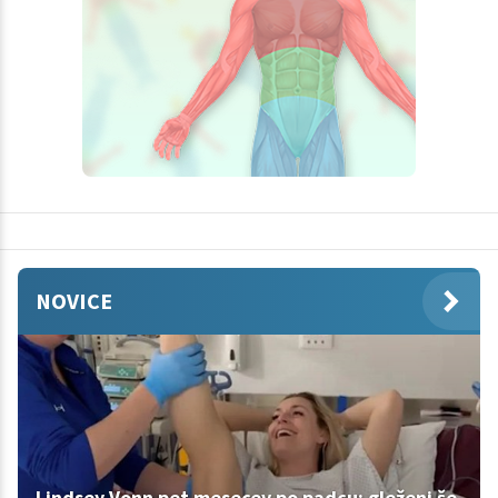
NOVICE
Lindsey Vonn pet mesecev po padcu: gleženj še