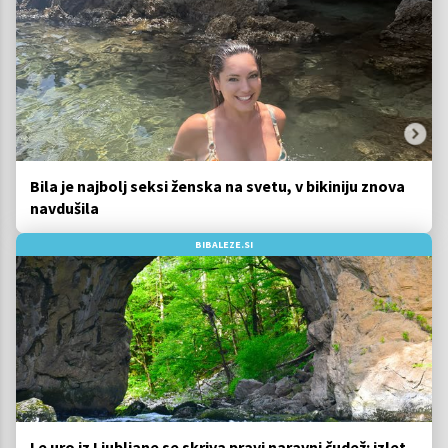
Bila je najbolj seksi ženska na svetu, v bikiniju znova
navdušila
BIBALEZE.SI
Le uro iz Ljubljane se skriva pravi naravni čudež: izlet,