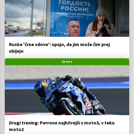
Ruske 'črne vdove': upajo, da jim može čim prej
ubijejo
ŠPORT
Drugi trening: Perrone najhitrejši v moto3, v teku
moto2