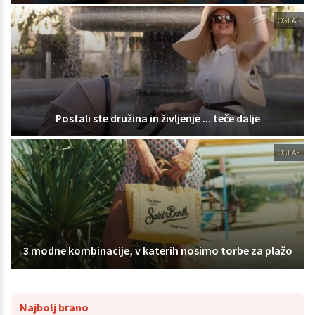
OGLAS
Postali ste družina in življenje ... teče dalje
OGLAS
3 modne kombinacije, v katerih nosimo torbe za plažo
Najbolj brano