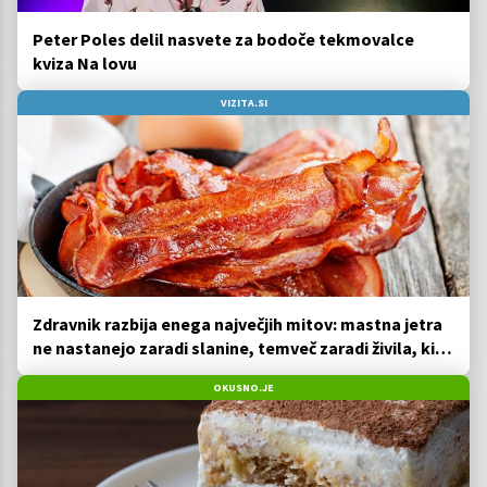
Peter Poles delil nasvete za bodoče tekmovalce
kviza Na lovu
VIZITA.SI
Zdravnik razbija enega največjih mitov: mastna jetra
ne nastanejo zaradi slanine, temveč zaradi živila, ki
ga imamo vsi radi
OKUSNO.JE