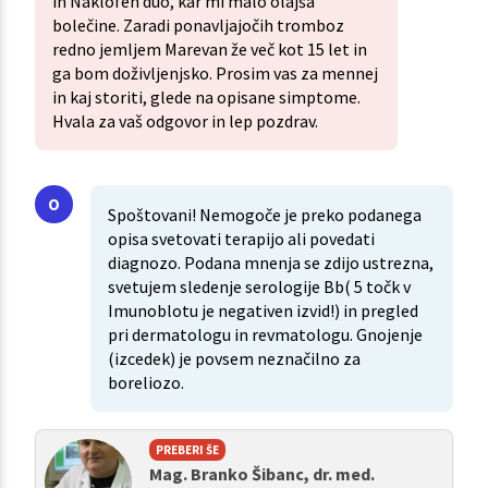
in Naklofen duo, kar mi malo olajša
bolečine. Zaradi ponavljajočih tromboz
redno jemljem Marevan že več kot 15 let in
ga bom doživljenjsko. Prosim vas za mennej
in kaj storiti, glede na opisane simptome.
Hvala za vaš odgovor in lep pozdrav.
Spoštovani! Nemogoče je preko podanega
opisa svetovati terapijo ali povedati
diagnozo. Podana mnenja se zdijo ustrezna,
svetujem sledenje serologije Bb( 5 točk v
Imunoblotu je negativen izvid!) in pregled
pri dermatologu in revmatologu. Gnojenje
(izcedek) je povsem neznačilno za
boreliozo.
PREBERI ŠE
Mag. Branko Šibanc, dr. med.