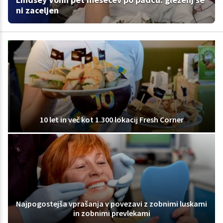
ni zaceljen
10 let in več kot 1.300 lokacij Fresh Corner
Najpogostejša vprašanja v povezavi z zobnimi luskami
in zobnimi prevlekami