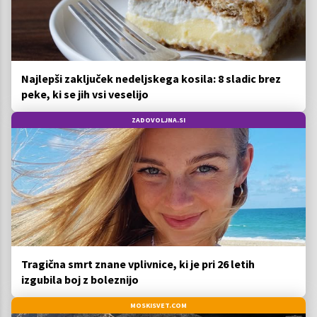
Najlepši zaključek nedeljskega kosila: 8 sladic brez
peke, ki se jih vsi veselijo
ZADOVOLJNA.SI
Tragična smrt znane vplivnice, ki je pri 26 letih
izgubila boj z boleznijo
MOSKISVET.COM