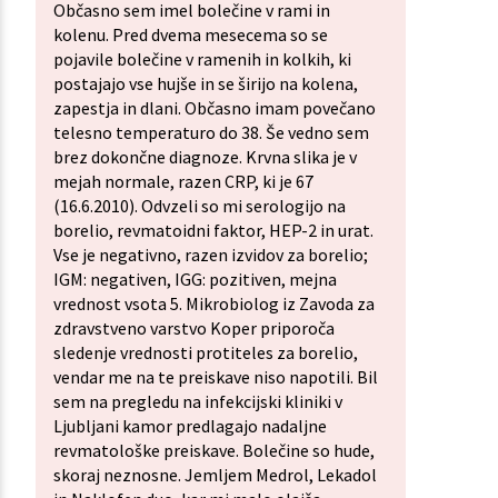
Občasno sem imel bolečine v rami in
kolenu. Pred dvema mesecema so se
pojavile bolečine v ramenih in kolkih, ki
postajajo vse hujše in se širijo na kolena,
zapestja in dlani. Občasno imam povečano
telesno temperaturo do 38. Še vedno sem
brez dokončne diagnoze. Krvna slika je v
mejah normale, razen CRP, ki je 67
(16.6.2010). Odvzeli so mi serologijo na
borelio, revmatoidni faktor, HEP-2 in urat.
Vse je negativno, razen izvidov za borelio;
IGM: negativen, IGG: pozitiven, mejna
vrednost vsota 5. Mikrobiolog iz Zavoda za
zdravstveno varstvo Koper priporoča
sledenje vrednosti protiteles za borelio,
vendar me na te preiskave niso napotili. Bil
sem na pregledu na infekcijski kliniki v
Ljubljani kamor predlagajo nadaljne
revmatološke preiskave. Bolečine so hude,
skoraj neznosne. Jemljem Medrol, Lekadol