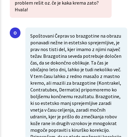
problem rešit oz. če je kaka krema zato?
Hvala!
Spoštovani Čeprav so brazgotine na obrazu
ponavadi nežne in estetsko sprejemljive, je
prav nos tisti del, kjer imamo z njimi največ
težav. Brazgotina seveda potrebuje določen
čas, da se dokončno oblikuje. Ta čas je
običajno leto dni, lahko je tudi nekoliko več.
V tem času lahko z redno masažo z mastno
kremo, ali mazili za brazgotine (Kontrakel,
Contratubex, Dermatix) pripomoremo ko
boljšemu končnemu rezultatu. Brazgotine,
ki so estetsko manj sprejemljive zaradi
vnetja v času celjenja, zaradi močnih
udranin, kjer je prišlo do zmečkanja robov
kože rane in drugih vzrokov je mnogokrat
mogoče popraviti s kirurško korekcijo.
Priporočam, da se glede možnosti korekcije