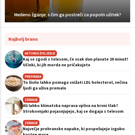
Medeno žganje: s čim ga postreči za popoln užitek?
Najbolj brano
AKTIVNO ŽIVLJENJE
Kaj se zgodi s telesom, če vsak dan plavate 20 minut?
Učinki, ki jih morda ne pričakujete
PREHRANA
To živilo lahko pomaga znižati LDL holesterol, večina
ljudi ga uživa premalo
ZDRAVJE
Ali lahko klimatska naprava vpliva na krvni tlak?
Strokovnjaki pojasnjujejo, kaj se dogaja s telesom
ZDRAVJE
Največje prehranske napake, ki pospešujejo izgubo
kostne mase