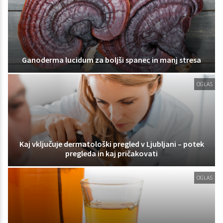
Ganoderma lucidum za boljši spanec in manj stresa
OGLAS
Kaj vključuje dermatološki pregled v Ljubljani – potek
pregleda in kaj pričakovati
OGLAS