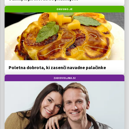
OKUSNO.JE
Poletna dobrota, ki zasenči navadne palačinke
ZADOVOLJNA.SI