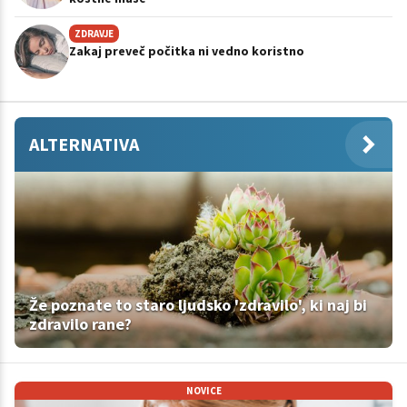
ZDRAVJE
Zakaj preveč počitka ni vedno koristno
ALTERNATIVA
Že poznate to staro ljudsko 'zdravilo', ki naj bi
zdravilo rane?
NOVICE