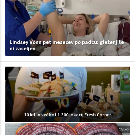
Lindsey Vonn pet mesecev po padcu: gleženj še
ni zaceljen
10 let in več kot 1.300 lokacij Fresh Corner
OGLAS