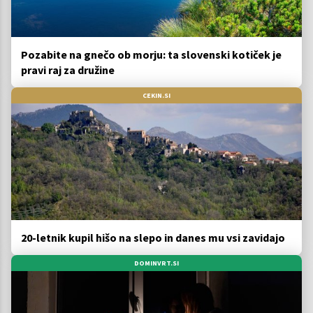
Pozabite na gnečo ob morju: ta slovenski kotiček je
pravi raj za družine
CEKIN.SI
20-letnik kupil hišo na slepo in danes mu vsi zavidajo
DOMINVRT.SI