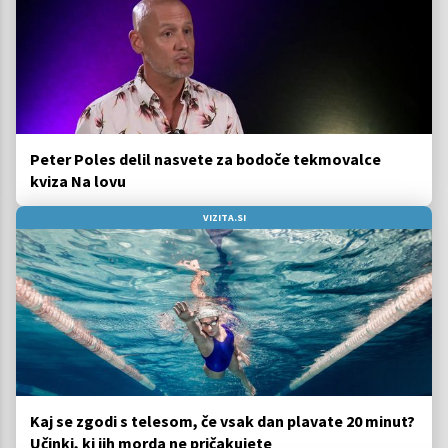
Peter Poles delil nasvete za bodoče tekmovalce
kviza Na lovu
VIZITA.SI
Kaj se zgodi s telesom, če vsak dan plavate 20 minut?
Učinki, ki jih morda ne pričakujete