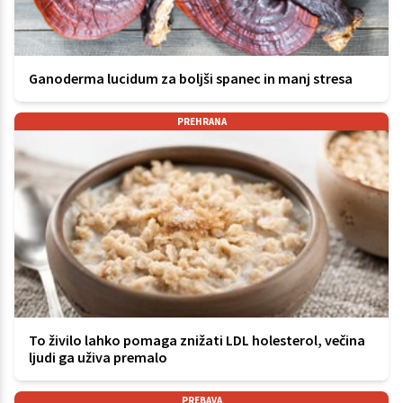
Ganoderma lucidum za boljši spanec in manj stresa
PREHRANA
To živilo lahko pomaga znižati LDL holesterol, večina
ljudi ga uživa premalo
PREBAVA