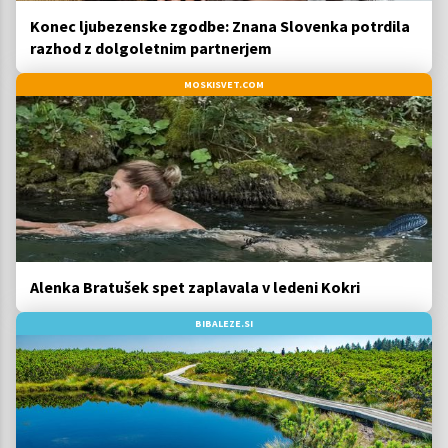
Konec ljubezenske zgodbe: Znana Slovenka potrdila
razhod z dolgoletnim partnerjem
MOSKISVET.COM
Alenka Bratušek spet zaplavala v ledeni Kokri
BIBALEZE.SI