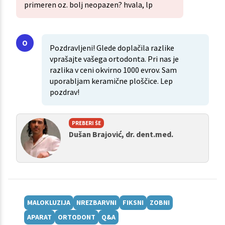
primeren oz. bolj neopazen? hvala, lp
Pozdravljeni! Glede doplačila razlike
vprašajte vašega ortodonta. Pri nas je
razlika v ceni okvirno 1000 evrov. Sam
uporabljam keramične ploščice. Lep
pozdrav!
PREBERI ŠE
Dušan Brajović, dr. dent.med.
MALOKLUZIJA
NREZBARVNI
FIKSNI
ZOBNI
APARAT
ORTODONT
Q&A