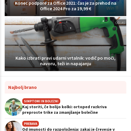
Konec podpore za Office 2021: čas je za prehod na
Office 2024 Pro za 19,99 €
OGLAS
Kako izbrati pravi udarni vrtalnik: vodič po moči,
navoru, teži in napajanju
Najbolj brano
SIMPTOMI IN BOLEZNI
Kaj storiti, če bolijo kolki: ortoped razkriva
preproste trike za zmanjšanje bolečine
PREBAVA
Od imunosti do razpoloženja: zakaj je črevesje v