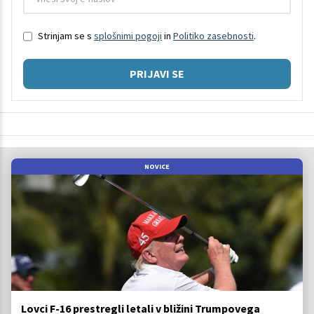
Strinjam se s
splošnimi pogoji
in
Politiko zasebnosti
.
PRIJAVI SE
NOVICE
Lovci F-16 prestregli letali v bližini Trumpovega