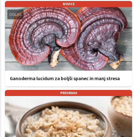
NOVICE
OGLAS
Ganoderma lucidum za boljši spanec in manj stresa
PREHRANA