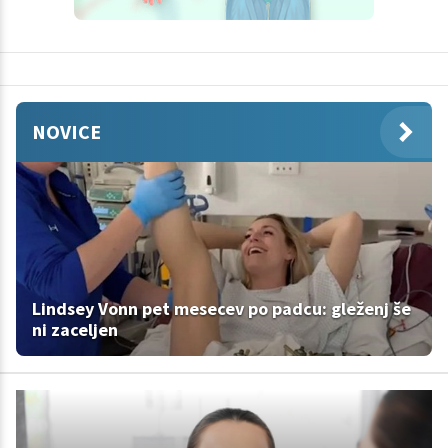
NOVICE
Lindsey Vonn pet mesecev po padcu: gleženj še
ni zaceljen