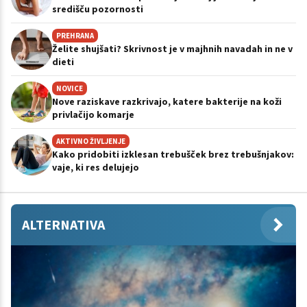
središču pozornosti
PREHRANA
Želite shujšati? Skrivnost je v majhnih navadah in ne v
dieti
NOVICE
Nove raziskave razkrivajo, katere bakterije na koži
privlačijo komarje
AKTIVNO ŽIVLJENJE
Kako pridobiti izklesan trebušček brez trebušnjakov:
vaje, ki res delujejo
ALTERNATIVA