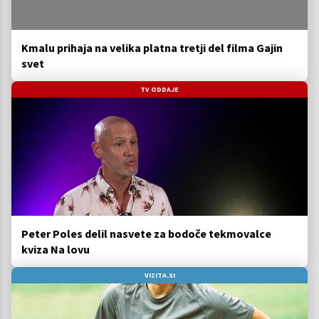
Kmalu prihaja na velika platna tretji del filma Gajin
svet
TV ODDAJE
Peter Poles delil nasvete za bodoče tekmovalce
kviza Na lovu
VIZITA.SI