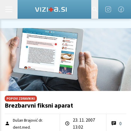
POPOVI ZDRAVNIKI
Brezbarvni fiksni aparat
23. 11. 2007
Dušan Brajović dr.
0
13.02
dent.med.