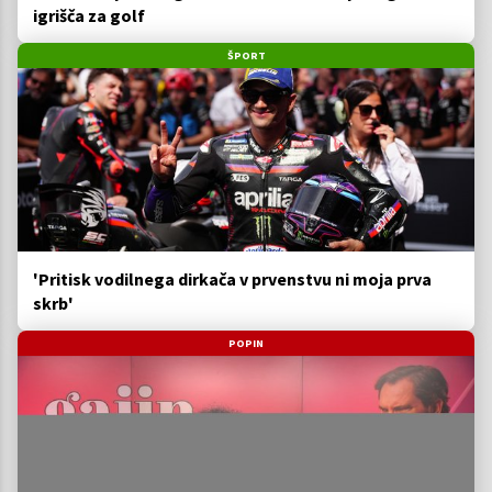
igrišča za golf
ŠPORT
'Pritisk vodilnega dirkača v prvenstvu ni moja prva
skrb'
POPIN