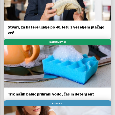
Stvari, za katere ljudje po 40. letu z veseljem plačajo
več
DOMINVRT.SI
Trik naših babic prihrani vodo, čas in detergent
VIZITA.SI