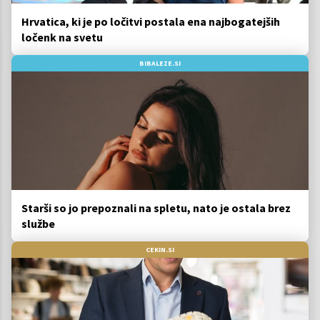
Hrvatica, ki je po ločitvi postala ena najbogatejših
ločenk na svetu
BIBALEZE.SI
Starši so jo prepoznali na spletu, nato je ostala brez
službe
CEKIN.SI