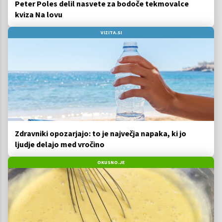
Peter Poles delil nasvete za bodoče tekmovalce
kviza Na lovu
VIZITA.SI
Zdravniki opozarjajo: to je največja napaka, ki jo
ljudje delajo med vročino
OKUSNO.JE