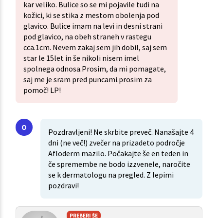
kar veliko. Bulice so se mi pojavile tudi na
kožici, ki se stika z mestom obolenja pod
glavico. Bulice imam na levi in desni strani
pod glavico, na obeh straneh v rastegu
cca.1cm. Nevem zakaj sem jih dobil, saj sem
star le 15let in še nikoli nisem imel
spolnega odnosa.Prosim, da mi pomagate,
saj me je sram pred puncami.prosim za
pomoč! LP!
Pozdravljeni! Ne skrbite preveč. Nanašajte 4
dni (ne več!) zvečer na prizadeto področje
Afloderm mazilo. Počakajte še en teden in
če spremembe ne bodo izzvenele, naročite
se k dermatologu na pregled. Z lepimi
pozdravi!
PREBERI ŠE