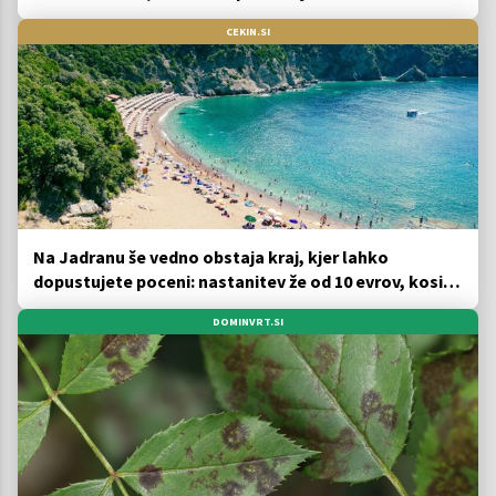
CEKIN.SI
Na Jadranu še vedno obstaja kraj, kjer lahko
dopustujete poceni: nastanitev že od 10 evrov, kosilo
za pet evrov
DOMINVRT.SI