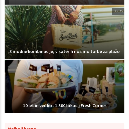
OGLAS
3 modne kombinacije, v katerih nosimo torbe za plažo
10 let in več kot 1.300 lokacij Fresh Corner
Najbolj brano