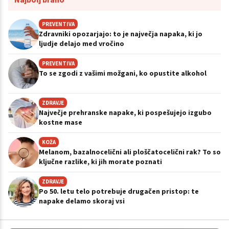
PREVENTIVA
Zdravniki opozarjajo: to je največja napaka, ki jo
ljudje delajo med vročino
PREVENTIVA
To se zgodi z vašimi možgani, ko opustite alkohol
ZDRAVJE
Največje prehranske napake, ki pospešujejo izgubo
kostne mase
KOŽA
Melanom, bazalnocelični ali ploščatocelični rak? To so
ključne razlike, ki jih morate poznati
ZDRAVJE
Po 50. letu telo potrebuje drugačen pristop: te
napake delamo skoraj vsi