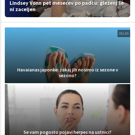
Lindsey Vonn pet mesecev po padcu: gleženj še
ni zaceljen
OGLAS
Havaianas japonke: zakaj jih nosimo iz sezone v
sezono?
Se vam pogosto pojavi herpes na ustnici?