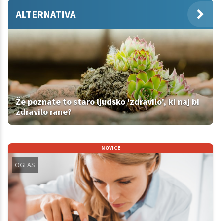
ALTERNATIVA
Že poznate to staro ljudsko 'zdravilo', ki naj bi
zdravilo rane?
NOVICE
OGLAS