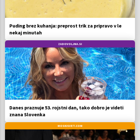
Puding brez kuhanja: preprost trik za pripravo v le
nekaj minutah
ZADOVOLJNA.SI
Danes praznuje 53. rojstni dan, tako dobro je videti
znana Slovenka
MOSKISVET.COM