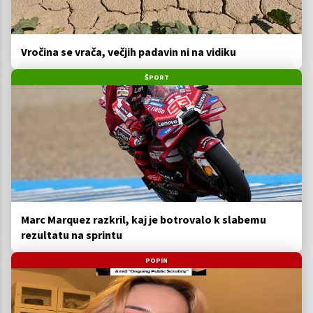
Vročina se vrača, večjih padavin ni na vidiku
ŠPORT
Marc Marquez razkril, kaj je botrovalo k slabemu
rezultatu na sprintu
POPIN