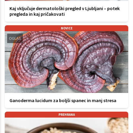
Kaj vključuje dermatološki pregled v Ljubljani – potek
pregleda in kaj pričakovati
NOVICE
OGLAS
Ganoderma lucidum za boljši spanec in manj stresa
PREHRANA