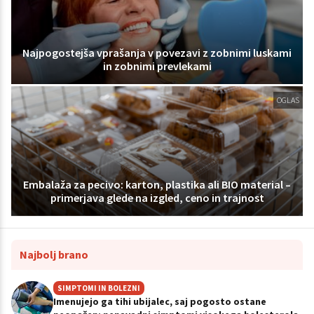
Najpogostejša vprašanja v povezavi z zobnimi luskami
in zobnimi prevlekami
OGLAS
Embalaža za pecivo: karton, plastika ali BIO material –
primerjava glede na izgled, ceno in trajnost
Najbolj brano
SIMPTOMI IN BOLEZNI
Imenujejo ga tihi ubijalec, saj pogosto ostane