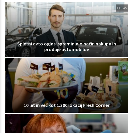
OGLAS
Spletni avto oglasi spreminjajo način nakupa in
prodaje avtomobilov
10 let in več kot 1.300 lokacij Fresh Corner