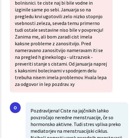
bolnisnici. te ciste naj bi bile vodne in
izginile same po sebi. Januarja so na
pregledu krvi ugotovili zelo nizko stopnjo
vsebnosti zeleza, seveda temu primerno
tudi ostale sestavine niso bile v povprecju!
Zanima me, ali bom zaradi cist imela
kaksne probleme z zanositvijo. Pred
nameravano zanositvijo nameravam iti se
na pregled h ginekologu - ultrazvok -
preveriti stanje s cistami. Od januarja naprej
s kaksnimi bolecinami v spodnjem delu
trebuha nisem imela problemov. Hvala lepa
za odgovor in lep pozdrav. xy
Pozdravljena! Ciste na jajčnikih lahko
povzročajo neredne menstruacije, če so
hormonsko aktivne. Tudi stres vpliva preko
mediatorjev na menstruacijski ciklus.
Najbolj pogosti vzrok nerednih menstruacij