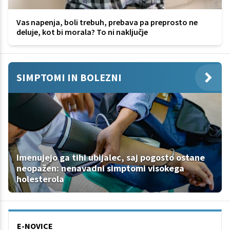
Vas napenja, boli trebuh, prebava pa preprosto ne
deluje, kot bi morala? To ni naključje
SIMPTOMI IN BOLEZNI
Imenujejo ga tihi ubijalec, saj pogosto ostane
neopažen: nenavadni simptomi visokega
holesterola
E-NOVICE