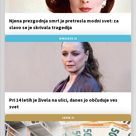
Njena prezgodnja smrt je pretresla modni svet: za
slavo se je skrivala tragedija
BIBALEZE.SI
Pri 14 letih je živela na ulici, danes jo občuduje ves
svet
CEKIN.SI