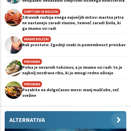
neopažen: nenavadni simptomi visokega holesterola
SIMPTOMI IN BOLEZNI
Zdravnik razbija enega največjih mitov: mastna jetra
ne nastanejo zaradi slanine, temveč zaradi živila, ki
ga imamo vsi radi
RAKAVE BOLEZNI
Rak prostate: Zgodnji znaki in pomembnost preiskav
PREHRANA
Polna je nevarnih toksinov, a jo imamo vsi radi: to je
najbolj nezdrava riba, ki jo mnogi redno uživajo
PREHRANA
Pozabite na dolgočasno meso: manj maščobe, več
svežine
ALTERNATIVA