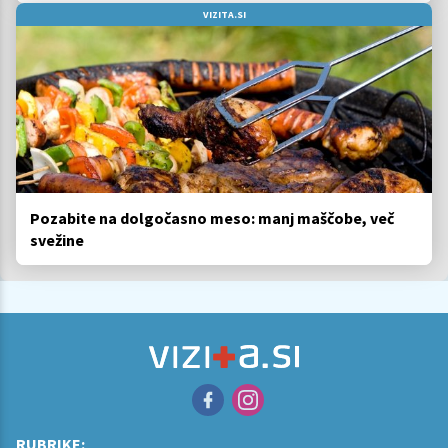
VIZITA.SI
Pozabite na dolgočasno meso: manj maščobe, več
svežine
RUBRIKE: