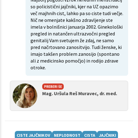
so policistični jajčniki, kjer na UZ opazimo
več majhnih cist, lahko pa so ciste tudi večje.
Nič ne omenjate kakšno zdravljenje ste
imela v bolnišnici januarja 2002. Ginekološki
pregled in natančen ultrazvočni pregled
genitalij Vam svetujem že zdaj, ne samo
pred načrtovano zanositvijo. Tudi ženske, ki
imajo takšen problem zanosijo (spontano
ali z medicinsko pomočjo) in rodijo zdrave
otroke.
PREBERI ŠE
Mag. Uršula Reš Muravec, dr. med.
CISTE JAJČNIKOV
NEPLODNOST
CISTA
JAJČNIKI