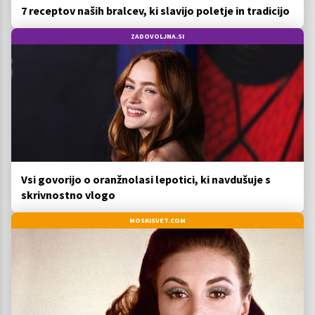
7 receptov naših bralcev, ki slavijo poletje in tradicijo
ZADOVOLJNA.SI
Vsi govorijo o oranžnolasi lepotici, ki navdušuje s
skrivnostno vlogo
MOSKISVET.COM