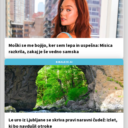
Moški se me bojijo, ker sem lepa in uspešna: Misica
razkrila, zakaj je še vedno samska
BIBALEZE.SI
Le uro iz Ljubljane se skriva pravi naravni čudež: izlet,
ki bo navdušil otroke