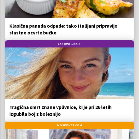
Klasična panada odpade: tako Italijani pripravijo
slastne ocvrte bučke
ZADOVOLJNA.SI
Tragična smrt znane vplivnice, ki je pri 26 letih
izgubila boj z boleznijo
MOSKISVET.COM