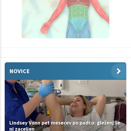
NOVICE
Lindsey Vonn pet mesecev po padcu: gleženj še
ni zaceljen