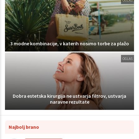
OGLAS
3 modne kombinacije, v katerih nosimo torbe za plažo
OGLAS
Dobra estetska kirurgija ne ustvarja filtrov, ustvarja
naravne rezultate
Najbolj brano