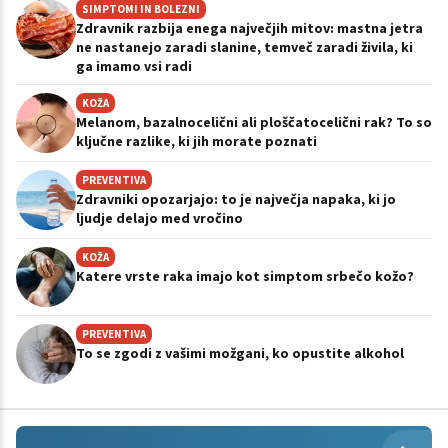
SIMPTOMI IN BOLEZNI
Zdravnik razbija enega največjih mitov: mastna jetra
ne nastanejo zaradi slanine, temveč zaradi živila, ki
ga imamo vsi radi
KOŽA
Melanom, bazalnocelični ali ploščatocelični rak? To so
ključne razlike, ki jih morate poznati
PREVENTIVA
Zdravniki opozarjajo: to je največja napaka, ki jo
ljudje delajo med vročino
KOŽA
Katere vrste raka imajo kot simptom srbečo kožo?
PREVENTIVA
To se zgodi z vašimi možgani, ko opustite alkohol