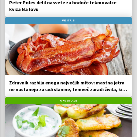
Peter Poles delil nasvete za bodoče tekmovalce
kviza Na lovu
VIZITA.SI
Zdravnik razbija enega največjih mitov: mastna jetra
ne nastanejo zaradi slanine, temveč zaradi živila, ki
ga imamo vsi radi
OKUSNO.JE