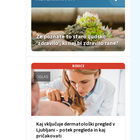
Že poznate to staro ljudsko
'zdravilo', ki naj bi zdravilo rane?
NOVICE
OGLAS
Kaj vključuje dermatološki pregled v
Ljubljani – potek pregleda in kaj
pričakovati