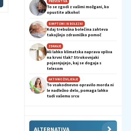
PREVENTIVA
To se zgodi z vašimi možgani, ko
opustite alkohol
SIMPTOMI IN BOLEZNI
Kdaj trebušna bolečina zahteva
takojšnjo zdravniško pomoč
ZDRAVJE
Ali lahko klimatska naprava vpliva
na krvni tlak? Strokovnjaki
pojasnjujejo, kaj se dogaja s
telesom
AKTIVNO ŽIVLJENJE
To vsakodnevno opravilo morda ni
le nadležno delo, pomaga lahko
tudi vašemu srcu
ALTERNATIVA