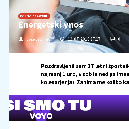
POPOVI ZDRAVNIKI
Energetski vnos
12. 07. 2010 17.17
0
Jože Lavrinec
Pozdravljeni! sem 17 letni športn
najmanj 1 uro, v sob in ned pa im
kolesarjenja). Zanima me koliko ka