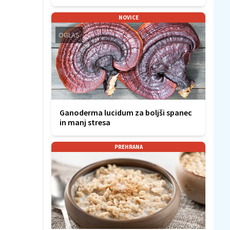
NOVICE
OGLAS
Ganoderma lucidum za boljši spanec
in manj stresa
PREHRANA