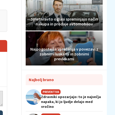
OGLAS
Spletni avto oglasi spreminjajo način
nakupa in prodaje avtomobilov
Najpogostejša vprašanja v povezavi z
zobnimi luskami in zobnimi
prevlekami
Najbolj brano
PREVENTIVA
Zdravniki opozarjajo: to je največja
napaka, ki jo ljudje delajo med
vročino