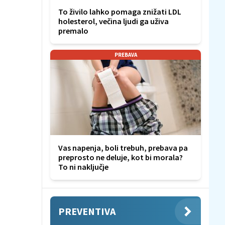
To živilo lahko pomaga znižati LDL
holesterol, večina ljudi ga uživa
premalo
PREBAVA
Vas napenja, boli trebuh, prebava pa
preprosto ne deluje, kot bi morala?
To ni naključje
PREVENTIVA