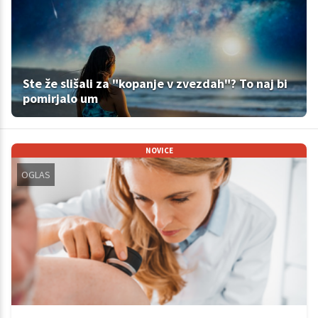
Ste že slišali za "kopanje v zvezdah"? To naj bi
pomirjalo um
NOVICE
OGLAS