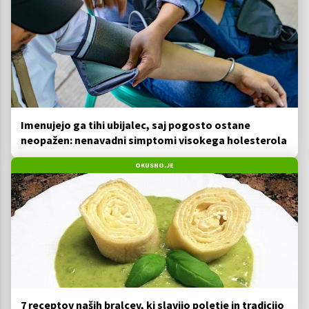
Imenujejo ga tihi ubijalec, saj pogosto ostane
neopažen: nenavadni simptomi visokega holesterola
OKUSNO.JE
7 receptov naših bralcev, ki slavijo poletje in tradicijo