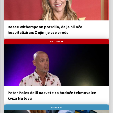
Reese Witherspoon potrdila, da je bil oče
hospitaliziran: Z njim je vse v redu
TV ODDAJE
Peter Poles delil nasvete za bodoče tekmovalce
kviza Na lovu
VIZITA.SI