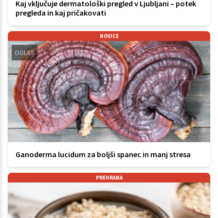
Kaj vključuje dermatološki pregled v Ljubljani – potek
pregleda in kaj pričakovati
NOVICE
OGLAS
Ganoderma lucidum za boljši spanec in manj stresa
PREHRANA