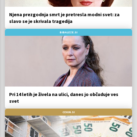
Njena prezgodnja smrt je pretresla modni svet: za
slavo se je skrivala tragedija
BIBALEZE.SI
Pri 14 letih je živela na ulici, danes jo občuduje ves
svet
CEKIN.SI