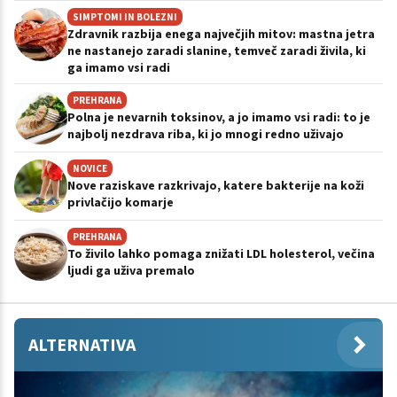
SIMPTOMI IN BOLEZNI
Zdravnik razbija enega največjih mitov: mastna jetra
ne nastanejo zaradi slanine, temveč zaradi živila, ki
ga imamo vsi radi
PREHRANA
Polna je nevarnih toksinov, a jo imamo vsi radi: to je
najbolj nezdrava riba, ki jo mnogi redno uživajo
NOVICE
Nove raziskave razkrivajo, katere bakterije na koži
privlačijo komarje
PREHRANA
To živilo lahko pomaga znižati LDL holesterol, večina
ljudi ga uživa premalo
ALTERNATIVA