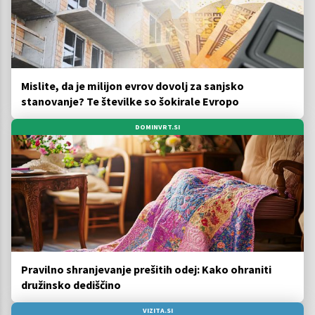
Mislite, da je milijon evrov dovolj za sanjsko
stanovanje? Te številke so šokirale Evropo
DOMINVRT.SI
Pravilno shranjevanje prešitih odej: Kako ohraniti
družinsko dediščino
VIZITA.SI