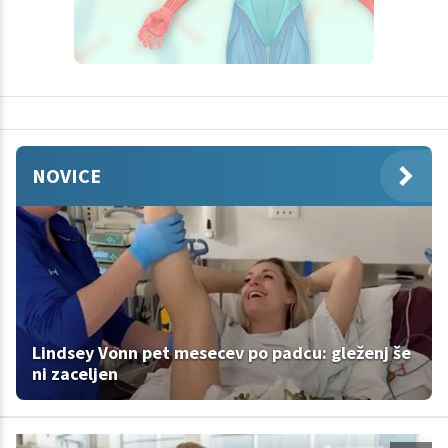
NOVICE
Lindsey Vonn pet mesecev po padcu: gleženj še
ni zaceljen