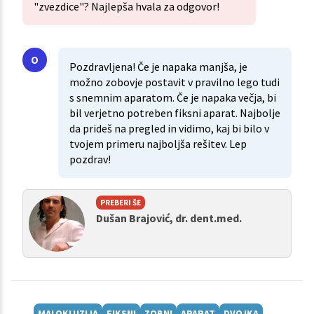
"zvezdice"? Najlepša hvala za odgovor!
Pozdravljena! Če je napaka manjša, je
možno zobovje postavit v pravilno lego tudi
s snemnim aparatom. Če je napaka večja, bi
bil verjetno potreben fiksni aparat. Najbolje
da prideš na pregled in vidimo, kaj bi bilo v
tvojem primeru najboljša rešitev. Lep
pozdrav!
PREBERI ŠE
Dušan Brajović, dr. dent.med.
MALOKLUZIJA
FIKSNI
ZOBNI
APARAT
DVOJKA