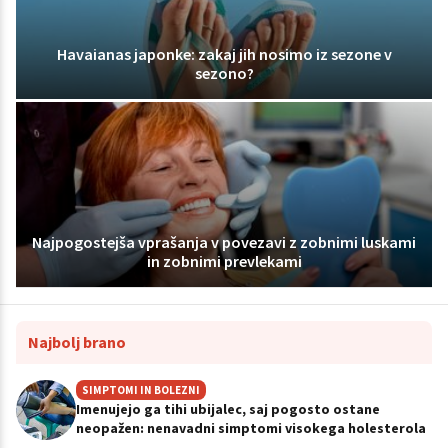
Havaianas japonke: zakaj jih nosimo iz sezone v
sezono?
Najpogostejša vprašanja v povezavi z zobnimi luskami
in zobnimi prevlekami
Najbolj brano
SIMPTOMI IN BOLEZNI
Imenujejo ga tihi ubijalec, saj pogosto ostane
neopažen: nenavadni simptomi visokega holesterola