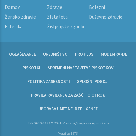
Domov
Zdravje
Bolezni
Žensko zdravje
Zlata leta
Duševno zdravje
Estetika
Življenjske zgodbe
OGLAŠEVANJE
UREDNIŠTVO
PRO PLUS
MODERIRANJE
PIŠKOTKI
SPREMENI NASTAVITVE PIŠKOTKOV
POLITIKA ZASEBNOSTI
SPLOŠNI POGOJI
PRAVILA RAVNANJA ZA ZAŠČITO OTROK
UPORABA UMETNE INTELIGENCE
ISSN 2630-1679 © 2021, Vizita.si, Vse pravice pridržane
Verzija: 1876