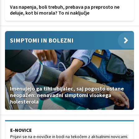
Vas napenja, boli trebuh, prebava pa preprosto ne
deluje, kot bi morala? To ni naključje
SIMPTOMI IN BOLEZNI
Imenujejo ga tihi ubijalec, saj pogosto ostane
neopažen: nenavadni simptomi visokega
holesterola
E-NOVICE
Prijavi se na e-novičke in bodi na tekočem z aktualnimi novicami.