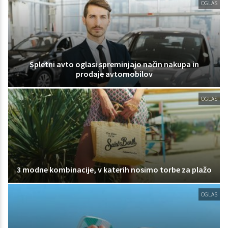
OGLAS
Spletni avto oglasi spreminjajo način nakupa in
prodaje avtomobilov
OGLAS
3 modne kombinacije, v katerih nosimo torbe za plažo
OGLAS