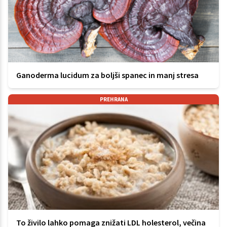
Ganoderma lucidum za boljši spanec in manj stresa
PREHRANA
To živilo lahko pomaga znižati LDL holesterol, večina