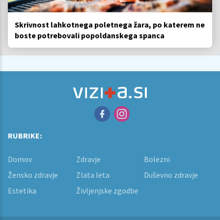
Skrivnost lahkotnega poletnega žara, po katerem ne
boste potrebovali popoldanskega spanca
RUBRIKE:
Domov
Zdravje
Bolezni
Žensko zdravje
Zlata leta
Duševno zdravje
Estetika
Življenjske zgodbe