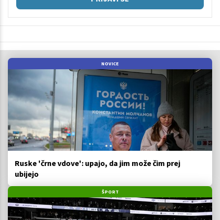
NOVICE
Ruske 'črne vdove': upajo, da jim može čim prej
ubijejo
ŠPORT