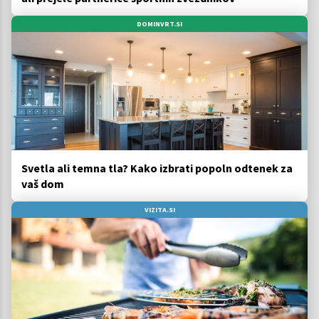
DOMINVRT.SI
Svetla ali temna tla? Kako izbrati popoln odtenek za
vaš dom
VIZITA.SI