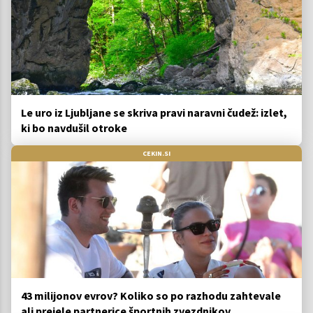
Le uro iz Ljubljane se skriva pravi naravni čudež: izlet,
ki bo navdušil otroke
CEKIN.SI
43 milijonov evrov? Koliko so po razhodu zahtevale
ali prejele partnerice športnih zvezdnikov