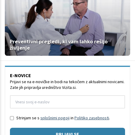
Preventivni pregledi, ki vam lahko rešijo
življenje
E-NOVICE
Prijavi se na e-novičke in bodi na tekočem z aktualnimi novicami.
Zate jih pripravlja uredništvo Vizita.si.
Strinjam se s
splošnimi pogoji
in
Politiko zasebnosti
.
PRIJAVI SE