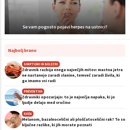
Se vam pogosto pojavi herpes na ustnici?
Najbolj brano
SIMPTOMI IN BOLEZNI
Zdravnik razbija enega največjih mitov: mastna jetra
ne nastanejo zaradi slanine, temveč zaradi živila, ki
ga imamo vsi radi
PREVENTIVA
Zdravniki opozarjajo: to je največja napaka, ki jo
ljudje delajo med vročino
KOŽA
Melanom, bazalnocelični ali ploščatocelični rak? To so
ključne razlike, ki jih morate poznati