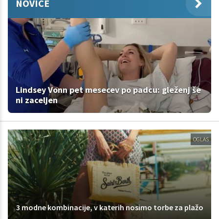
NOVICE
Lindsey Vonn pet mesecev po padcu: gleženj še
ni zaceljen
OGLAS
3 modne kombinacije, v katerih nosimo torbe za plažo