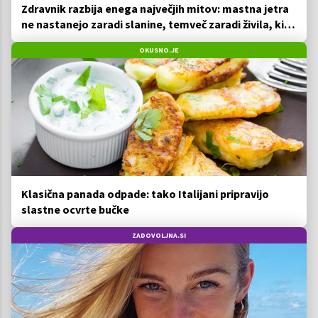
Zdravnik razbija enega največjih mitov: mastna jetra
ne nastanejo zaradi slanine, temveč zaradi živila, ki
ga imamo vsi radi
OKUSNO.JE
Klasična panada odpade: tako Italijani pripravijo
slastne ocvrte bučke
ZADOVOLJNA.SI