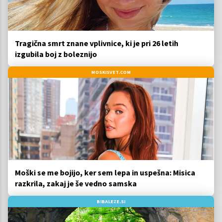
Tragična smrt znane vplivnice, ki je pri 26 letih
izgubila boj z boleznijo
MOSKISVET.COM
Moški se me bojijo, ker sem lepa in uspešna: Misica
razkrila, zakaj je še vedno samska
BIBALEZE.SI