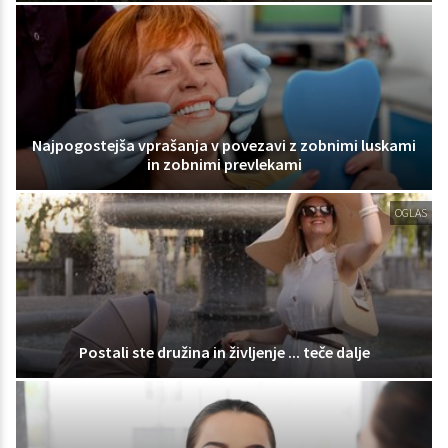
Najpogostejša vprašanja v povezavi z zobnimi luskami
in zobnimi prevlekami
OGLAS
Postali ste družina in življenje ... teče dalje