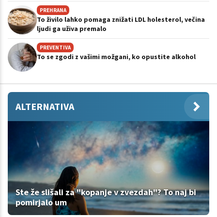
PREHRANA
To živilo lahko pomaga znižati LDL holesterol, večina
ljudi ga uživa premalo
PREVENTIVA
To se zgodi z vašimi možgani, ko opustite alkohol
ALTERNATIVA
Ste že slišali za "kopanje v zvezdah"? To naj bi
pomirjalo um