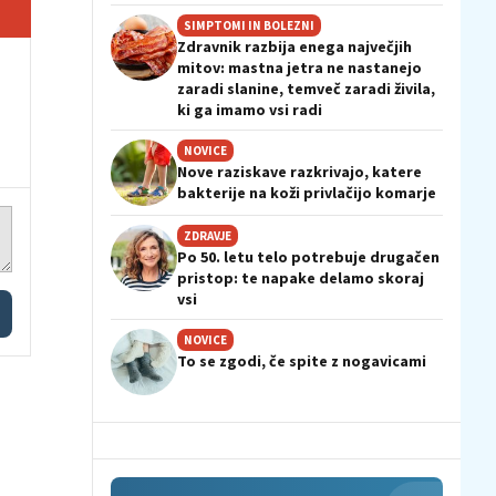
SIMPTOMI IN BOLEZNI
Zdravnik razbija enega največjih
mitov: mastna jetra ne nastanejo
zaradi slanine, temveč zaradi živila,
ki ga imamo vsi radi
NOVICE
Nove raziskave razkrivajo, katere
bakterije na koži privlačijo komarje
ZDRAVJE
Po 50. letu telo potrebuje drugačen
pristop: te napake delamo skoraj
vsi
NOVICE
To se zgodi, če spite z nogavicami