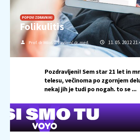
POPOVI ZDRAVNIKI
Folikulitis
11. 05. 2012 21.
Prof. dr Miloš D. Pavlović dr. med.
Pozdravljeni! Sem star 21 let in mn
telesu, večinoma po zgornjem delu
nekaj jih je tudi po nogah. to se ...