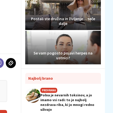
OGLAS
Postali ste družina in življenje ... teče
dalje
Se vam pogosto pojavi herpes na
ustnici?
Najbolj brano
PREHRANA
Polna je nevarnih toksinov, a jo
imamo vsi radi: to je najbolj
nezdrava riba, ki jo mnogi redno
uživajo