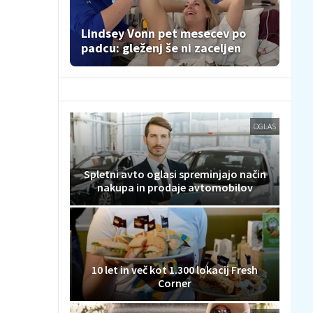
Lindsey Vonn pet mesecev po
padcu: gleženj še ni zaceljen
OGLAS
Spletni avto oglasi spreminjajo način
nakupa in prodaje avtomobilov
10 let in več kot 1.300 lokacij Fresh
Corner