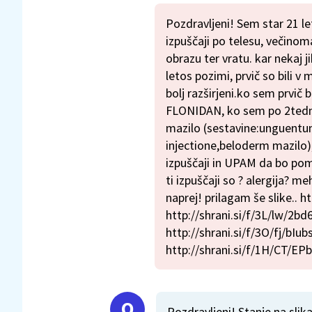
Pozdravljeni! Sem star 21 le
izpuščaji po telesu, večino
obrazu ter vratu. kar nekaj j
letos pozimi, prvič so bili v
bolj razširjeni.ko sem prvič b
FLONIDAN, ko sem po 2tednih 
mazilo (sestavine:unguentu
injectione,beloderm mazilo)
izpuščaji in UPAM da bo pom
ti izpuščaji so ? alergija? 
naprej! prilagam še slike.. 
http://shrani.si/f/3L/lw/2b
http://shrani.si/f/3O/fj/bI
http://shrani.si/f/1H/CT/EP
Pozdravljeni! Stanje na slik