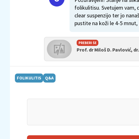
folikulitisu. Svetujem vam
clear suspenzijo ter jo nan
pustite na koži le 4-5 mnut,
PREBERI ŠE
Prof. dr Miloš D. Pavlović, dr
FOLIKULITIS
Q&A