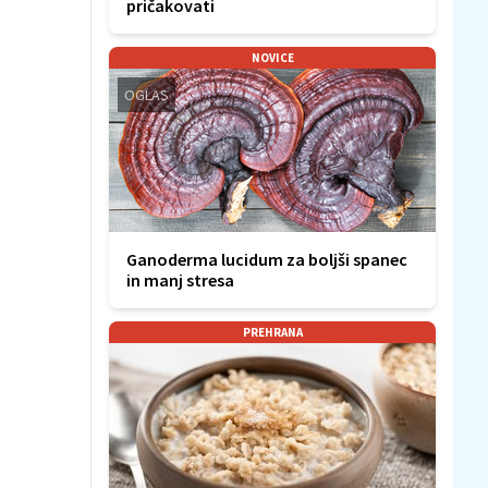
pričakovati
NOVICE
OGLAS
Ganoderma lucidum za boljši spanec
in manj stresa
PREHRANA