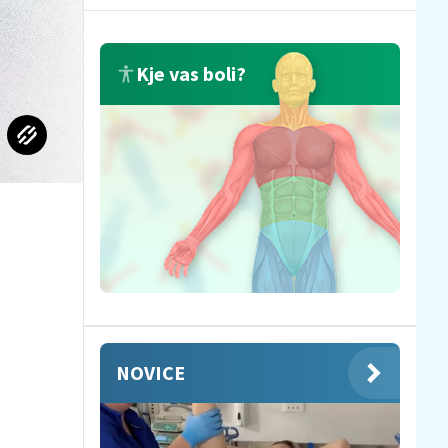
Kje vas boli?
NOVICE