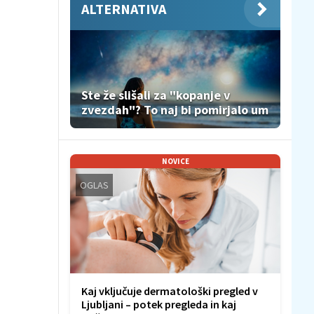
ALTERNATIVA
Ste že slišali za "kopanje v
zvezdah"? To naj bi pomirjalo um
NOVICE
OGLAS
Kaj vključuje dermatološki pregled v
Ljubljani – potek pregleda in kaj