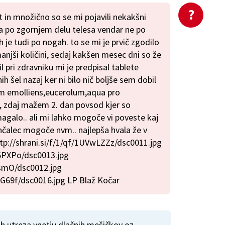
t in množično so se mi pojavili nekakšni
ma po zgornjem delu telesa vendar ne po
ih je tudi po nogah. to se mi je prvič zgodilo
 manjši količini, sedaj kakšen mesec dni so že
il pri zdravniku mi je predpisal tablete
šel nazaj ker ni bilo nič boljše sem dobil
m emolliens,eucerolum,aqua pro
, zdaj mažem 2. dan povsod kjer so
agalo.. ali mi lahko mogoče vi poveste kaj
mehčalec mogoče nvm.. najlepša hvala že v
http://shrani.si/f/1/qf/1UVwLZZz/dsc0011.jpg
d6PXPo/dsc0013.jpg
ubsmO/dsc0012.jpg
bG69f/dsc0016.jpg LP Blaž Kočar
ah utreza vnetju dlačnih mešičkov oz