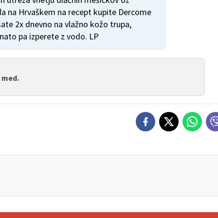
, da na Hrvaškem na recept kupite Dercome
ašate 2x dnevno na vlažno kožo trupa,
 nato pa izperete z vodo. LP
. med.