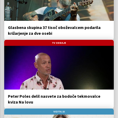
Glasbena skupina 37 tisoč oboževalcem podarila
križarjenje za dve osebi
TV ODDAJE
Peter Poles delil nasvete za bodoče tekmovalce
kviza Na lovu
VIZITA.SI