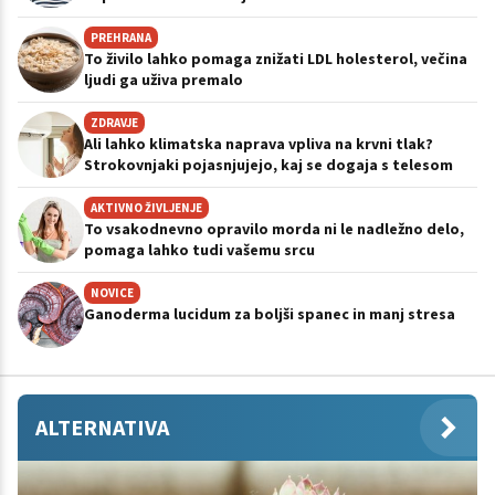
PREHRANA
To živilo lahko pomaga znižati LDL holesterol, večina
ljudi ga uživa premalo
ZDRAVJE
Ali lahko klimatska naprava vpliva na krvni tlak?
Strokovnjaki pojasnjujejo, kaj se dogaja s telesom
AKTIVNO ŽIVLJENJE
To vsakodnevno opravilo morda ni le nadležno delo,
pomaga lahko tudi vašemu srcu
NOVICE
Ganoderma lucidum za boljši spanec in manj stresa
ALTERNATIVA