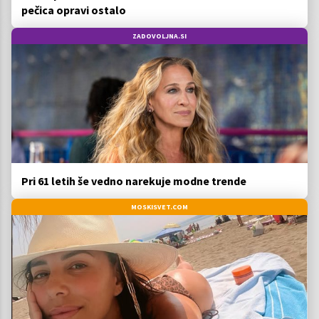
pečica opravi ostalo
ZADOVOLJNA.SI
Pri 61 letih še vedno narekuje modne trende
MOSKISVET.COM