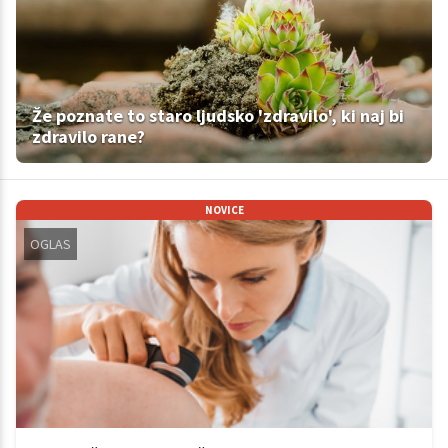
Že poznate to staro ljudsko 'zdravilo', ki naj bi
zdravilo rane?
NOVICE
OGLAS