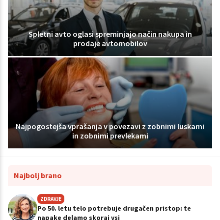
Spletni avto oglasi spreminjajo način nakupa in
prodaje avtomobilov
Najpogostejša vprašanja v povezavi z zobnimi luskami
in zobnimi prevlekami
Najbolj brano
ZDRAVJE
Po 50. letu telo potrebuje drugačen pristop: te
napake delamo skoraj vsi