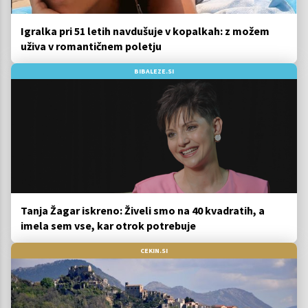
Igralka pri 51 letih navdušuje v kopalkah: z možem
uživa v romantičnem poletju
BIBALEZE.SI
Tanja Žagar iskreno: Živeli smo na 40 kvadratih, a
imela sem vse, kar otrok potrebuje
CEKIN.SI