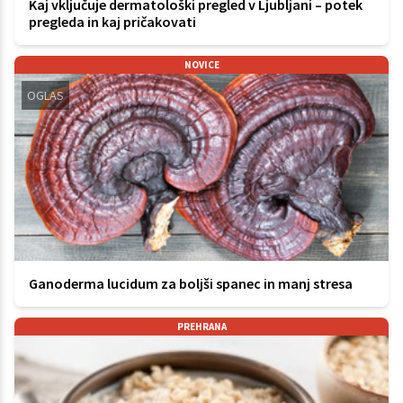
Kaj vključuje dermatološki pregled v Ljubljani – potek
pregleda in kaj pričakovati
NOVICE
OGLAS
Ganoderma lucidum za boljši spanec in manj stresa
PREHRANA