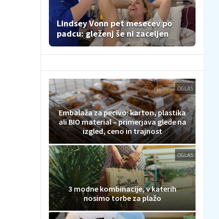
Lindsey Vonn pet mesecev po
padcu: gleženj še ni zaceljen
OGLAS
Embalaža za pecivo: karton, plastika
ali BIO material – primerjava glede na
izgled, ceno in trajnost
OGLAS
3 modne kombinacije, v katerih
nosimo torbe za plažo