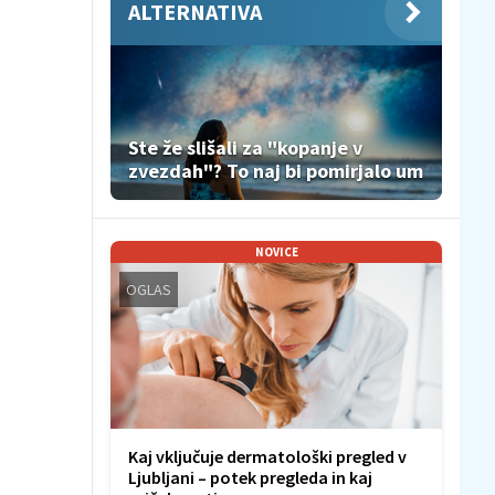
ALTERNATIVA
Ste že slišali za "kopanje v
zvezdah"? To naj bi pomirjalo um
NOVICE
OGLAS
Kaj vključuje dermatološki pregled v
Ljubljani – potek pregleda in kaj