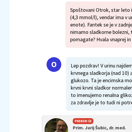
Spoštovani Otrok, star leto
(4,3 mmol/l), vendar ima v u
enote). Fantek se je v zadnjem
nimamo sladkorne bolezni, t
pomagate? Hvala vnaprej in 
Lep pozdrav! V urinu najdem
krvnega sladkorja (nad 10) a
glukozo. Ta je encimska motn
krvni krvni sladkor normalen
to imenujemo renalna glikozu
za zdravlje je to tudi ni pot
PREBERI ŠE
Prim. Jurij Šubic, dr. med.