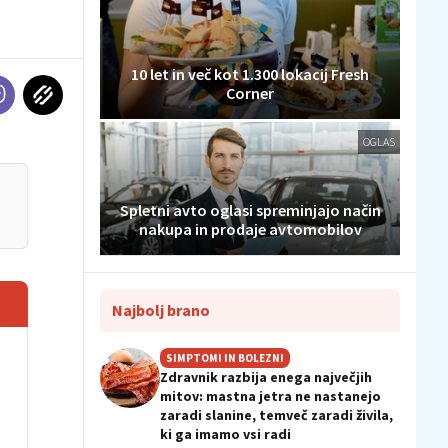
10 let in več kot 1.300 lokacij Fresh
Corner
OGLAS
Spletni avto oglasi spreminjajo način
nakupa in prodaje avtomobilov
Najbolj brano
SIMPTOMI IN BOLEZNI
Zdravnik razbija enega največjih
mitov: mastna jetra ne nastanejo
zaradi slanine, temveč zaradi živila,
ki ga imamo vsi radi