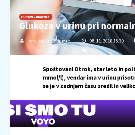
POPOVI ZDRAVNIKI
Glukoza v urinu pri normaln
08. 11. 2010 15.30
Prim. Jurij Šubic dr. med.
Spoštovani Otrok, star leto in pol
mmol/l), vendar ima v urinu priso
se je v zadnjem času zredil in veliko 