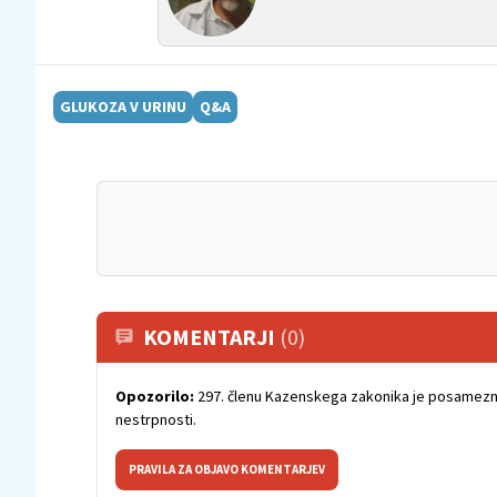
GLUKOZA V URINU
Q&A
KOMENTARJI
(0)
Opozorilo:
297. členu Kazenskega zakonika je posamezni
nestrpnosti.
PRAVILA ZA OBJAVO KOMENTARJEV