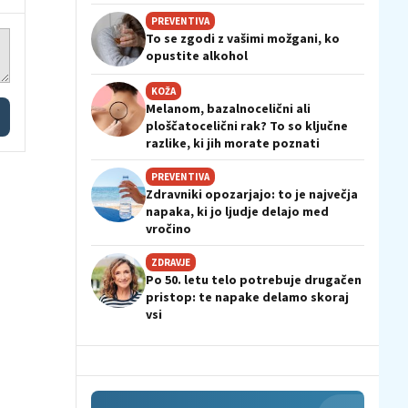
PREVENTIVA
To se zgodi z vašimi možgani, ko
opustite alkohol
KOŽA
Melanom, bazalnocelični ali
ploščatocelični rak? To so ključne
razlike, ki jih morate poznati
PREVENTIVA
Zdravniki opozarjajo: to je največja
napaka, ki jo ljudje delajo med
vročino
ZDRAVJE
Po 50. letu telo potrebuje drugačen
pristop: te napake delamo skoraj
vsi