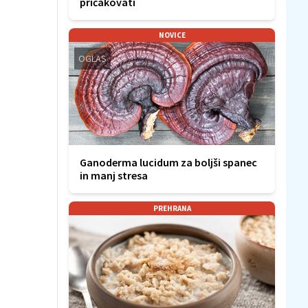
pričakovati
NOVICE
OGLAS
Ganoderma lucidum za boljši spanec
in manj stresa
PREHRANA