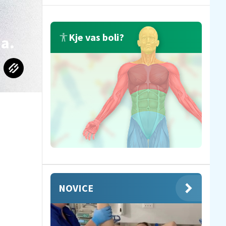
Kje vas boli?
ja.
NOVICE