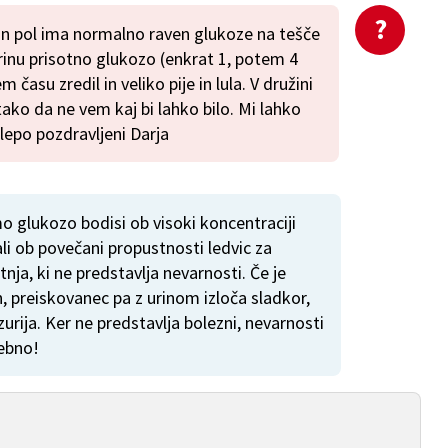
 in pol ima normalno raven glukoze na tešče
rinu prisotno glukozo (enkrat 1, potem 4
 času zredil in veliko pije in lula. V družini
ako da ne vem kaj bi lahko bilo. Mi lahko
lepo pozdravljeni Darja
o glukozo bodisi ob visoki koncentraciji
li ob povečani propustnosti ledvic za
ja, ki ne predstavlja nevarnosti. Če je
, preiskovanec pa z urinom izloča sladkor,
rija. Ker ne predstavlja bolezni, nevarnosti
rebno!