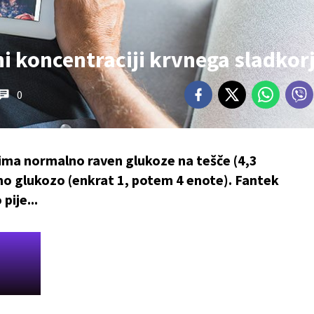
i koncentraciji krvnega sladkor
0
 ima normalno raven glukoze na tešče (4,3
tno glukozo (enkrat 1, potem 4 enote). Fantek
pije...