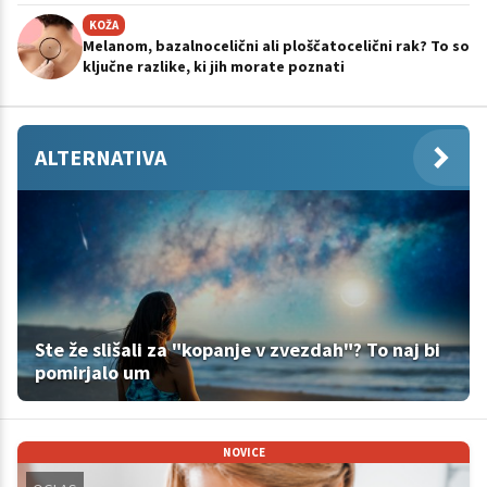
KOŽA
Melanom, bazalnocelični ali ploščatocelični rak? To so
ključne razlike, ki jih morate poznati
ALTERNATIVA
Ste že slišali za "kopanje v zvezdah"? To naj bi
pomirjalo um
NOVICE