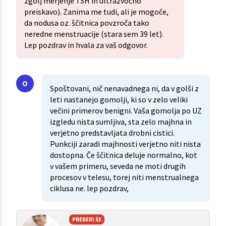
zgolj merjenje TSH in ultrazvočno
preiskavo). Zanima me tudi, ali je mogoče,
da nodusa oz. ščitnica povzroča tako
neredne menstruacije (stara sem 39 let).
Lep pozdrav in hvala za vaš odgovor.
Spoštovani, nič nenavadnega ni, da v golši z
leti nastanejo gomolji, ki so v zelo veliki
večini primerov benigni. Vaša gomolja po UZ
izgledu nista sumljiva, sta zelo majhna in
verjetno predstavljata drobni cistici.
Punkciji zaradi majhnosti verjetno niti nista
dostopna. Če ščitnica deluje normalno, kot
v vašem primeru, seveda ne moti drugih
procesov v telesu, torej niti menstrualnega
ciklusa ne. lep pozdrav,
PREBERI ŠE