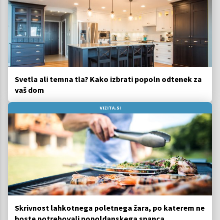
Svetla ali temna tla? Kako izbrati popoln odtenek za
vaš dom
VIZITA.SI
Skrivnost lahkotnega poletnega žara, po katerem ne
boste potrebovali popoldanskega spanca