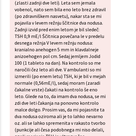
(zlasti zadnji dve leti). Leta sem jemala
vobenol, nato sem bila eno leto brez zdravil
(po zdravniškem nasvetu), nakar sta se mi
pojavila v levem režnju ščitnice dva nodusa.
Zadnji izvid pred enim letom je bil sledeč:
TSH 0,9 mE/l Ščitnica povečana le v predelu
desnega režnja V levem režnju nodusa:
kranialno anehogen 5 mm in klavdalneje
anizoehogen pol cm. Sedaj jemljem Jodid
100 (1 tableto na dan). Na kontrolo so me
naročili čez leto ali dve. V ambulanti so mi
izmerili (po enem letu) TSH, ki je bil v mejah
normale (0,56mE/l), sedaj moram (zaradi
čakalne vrste) čakati na kontrolo še eno
leto. Glede na to, da imam dva nodusa, se mi
zdi dve leti čakanja na ponovno kontrolo
malce dolgo. Prosim vas, da mi pojasnite ta
dva nodusa oziroma ali je to lahko nevarno
oz. ali se lahko spremenita v rakasto tvorbo
(punkcije ali česa podobnega mi niso delali,