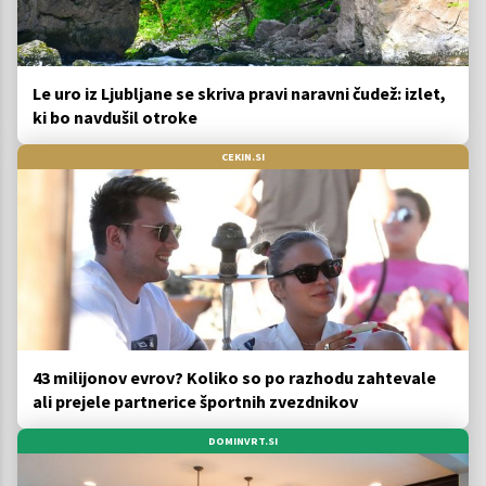
Le uro iz Ljubljane se skriva pravi naravni čudež: izlet,
ki bo navdušil otroke
CEKIN.SI
43 milijonov evrov? Koliko so po razhodu zahtevale
ali prejele partnerice športnih zvezdnikov
DOMINVRT.SI