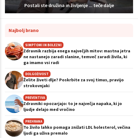
Postali ste družina in življenje ... teče dalje
Najbolj brano
SIMPTOMI IN BOLEZNI
Zdravnik razbija enega največjih mitov: mastna jetra
ne nastanejo zaradi slanine, temveč zaradi živila, ki
ga imamo vsi radi
DOLGOŽIVOST
Želite živeti dlje? Poskrbite za svoj timus, pravijo
strokovnjaki
PREVENTIVA
Zdravniki opozarjajo: to je največja napaka, ki jo
ljudje delajo med vročino
PREHRANA
To živilo lahko pomaga znižati LDL holesterol, večina
ljudi ga uživa premalo