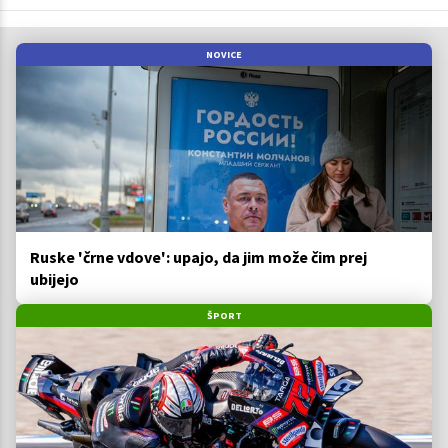
NOVICE
Ruske 'črne vdove': upajo, da jim može čim prej
ubijejo
ŠPORT