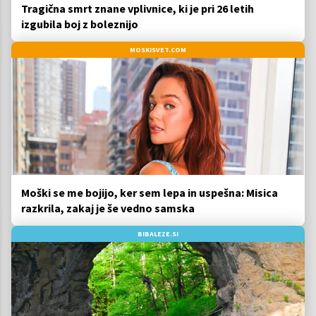
Tragična smrt znane vplivnice, ki je pri 26 letih
izgubila boj z boleznijo
MOSKISVET.COM
Moški se me bojijo, ker sem lepa in uspešna: Misica
razkrila, zakaj je še vedno samska
BIBALEZE.SI