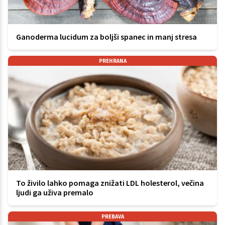
Ganoderma lucidum za boljši spanec in manj stresa
PREHRANA
To živilo lahko pomaga znižati LDL holesterol, večina
ljudi ga uživa premalo
PREBAVA