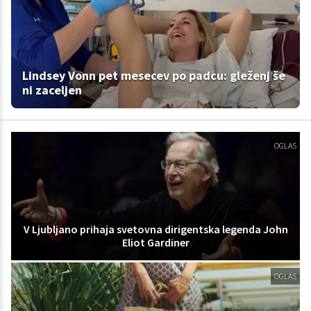
Lindsey Vonn pet mesecev po padcu: gleženj še
ni zaceljen
OGLAS
V Ljubljano prihaja svetovna dirigentska legenda John
Eliot Gardiner
OGLAS