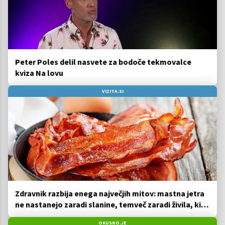
Peter Poles delil nasvete za bodoče tekmovalce
kviza Na lovu
VIZITA.SI
Zdravnik razbija enega največjih mitov: mastna jetra
ne nastanejo zaradi slanine, temveč zaradi živila, ki
ga imamo vsi radi
OKUSNO.JE