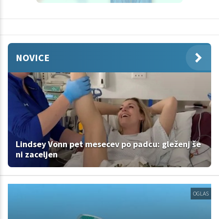
NOVICE
Lindsey Vonn pet mesecev po padcu: gleženj še
ni zaceljen
OGLAS