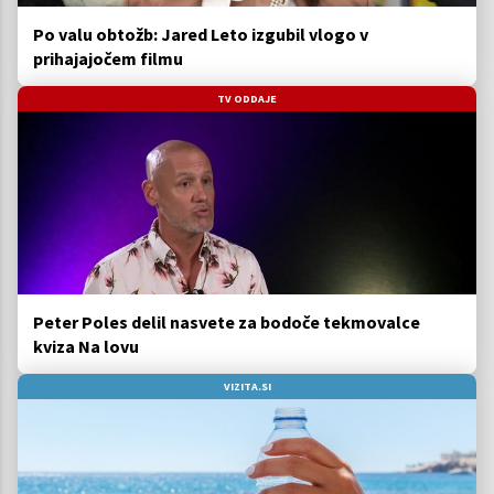
Po valu obtožb: Jared Leto izgubil vlogo v
prihajajočem filmu
TV ODDAJE
Peter Poles delil nasvete za bodoče tekmovalce
kviza Na lovu
VIZITA.SI