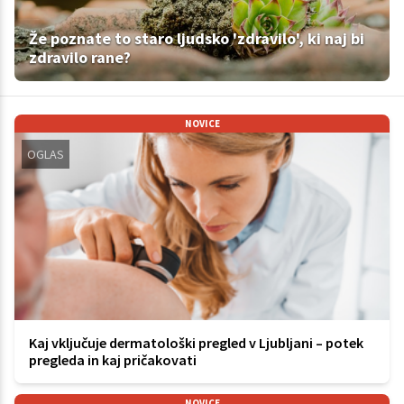
Že poznate to staro ljudsko 'zdravilo', ki naj bi
zdravilo rane?
NOVICE
OGLAS
Kaj vključuje dermatološki pregled v Ljubljani – potek
pregleda in kaj pričakovati
NOVICE