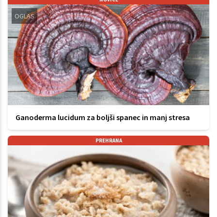
OGLAS
Ganoderma lucidum za boljši spanec in manj stresa
PREHRANA