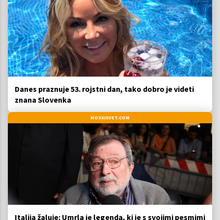
Danes praznuje 53. rojstni dan, tako dobro je videti
znana Slovenka
MOSKISVET.COM
Italija žaluje: Umrla je legenda, ki je s svojimi pesmimi