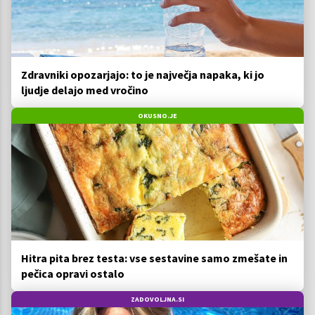
Zdravniki opozarjajo: to je največja napaka, ki jo
ljudje delajo med vročino
OKUSNO.JE
Hitra pita brez testa: vse sestavine samo zmešate in
pečica opravi ostalo
ZADOVOLJNA.SI