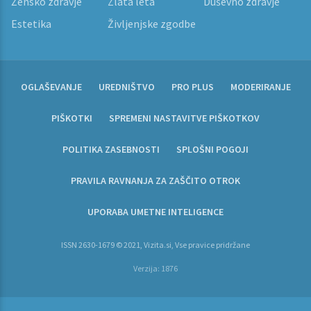
Žensko zdravje
Zlata leta
Duševno zdravje
Estetika
Življenjske zgodbe
OGLAŠEVANJE
UREDNIŠTVO
PRO PLUS
MODERIRANJE
PIŠKOTKI
SPREMENI NASTAVITVE PIŠKOTKOV
POLITIKA ZASEBNOSTI
SPLOŠNI POGOJI
PRAVILA RAVNANJA ZA ZAŠČITO OTROK
UPORABA UMETNE INTELIGENCE
ISSN 2630-1679 © 2021, Vizita.si, Vse pravice pridržane
Verzija: 1876