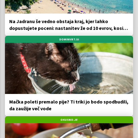
Na Jadranu še vedno obstaja kraj, kjer lahko
dopustujete poceni: nastanitev že od 10 evrov, kosilo
za pet evrov
DOMINVRT.SI
Mačka poleti premalo pije? Ti triki jo bodo spodbudili,
da zaužije več vode
OKUSNO.JE