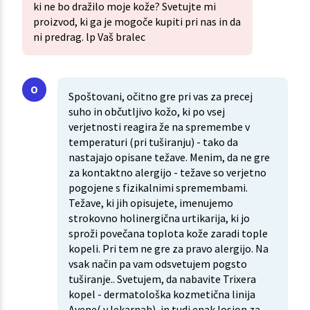
ki ne bo dražilo moje kože? Svetujte mi
proizvod, ki ga je mogoče kupiti pri nas in da
ni predrag. lp Vaš bralec
Spoštovani, očitno gre pri vas za precej
suho in občutljivo kožo, ki po vsej
verjetnosti reagira že na spremembe v
temperaturi (pri tuširanju) - tako da
nastajajo opisane težave. Menim, da ne gre
za kontaktno alergijo - težave so verjetno
pogojene s fizikalnimi spremembami.
Težave, ki jih opisujete, imenujemo
strokovno holinergična urtikarija, ki jo
sproži povečana toplota kože zaradi tople
kopeli. Pri tem ne gre za pravo alergijo. Na
vsak način pa vam odsvetujem pogsto
tuširanje.. Svetujem, da nabavite Trixera
kopel - dermatološka kozmetična linija
Avene( v lekarnah), in tudi enak losion za