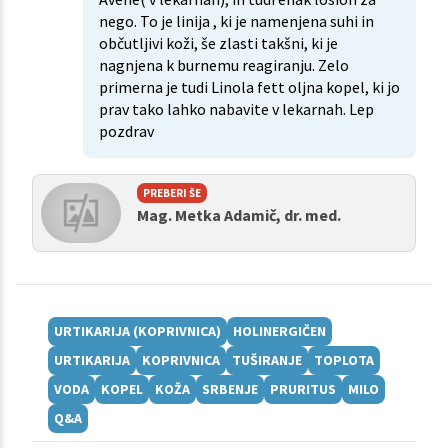
nego. To je linija , ki je namenjena suhi in
občutljivi koži, še zlasti takšni, ki je
nagnjena k burnemu reagiranju. Zelo
primerna je tudi Linola fett oljna kopel, ki jo
prav tako lahko nabavite v lekarnah. Lep
pozdrav
PREBERI ŠE
Mag. Metka Adamič, dr. med.
URTIKARIJA (KOPRIVNICA)
HOLINERGIČEN
URTIKARIJA
KOPRIVNICA
TUŠIRANJE
TOPLOTA
VODA
KOPEL
KOŽA
SRBENJE
PRURITUS
MILO
Q&A