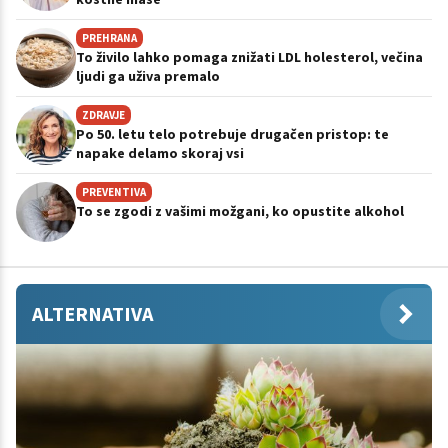
PREHRANA
To živilo lahko pomaga znižati LDL holesterol, večina
ljudi ga uživa premalo
ZDRAVJE
Po 50. letu telo potrebuje drugačen pristop: te
napake delamo skoraj vsi
PREVENTIVA
To se zgodi z vašimi možgani, ko opustite alkohol
ALTERNATIVA