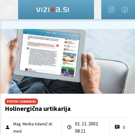
POPOVI ZDRAVNIKI
Holinergična urtikarija
01. 11. 2002
Mag. Metka Adamič dr.
0
08.11
med.