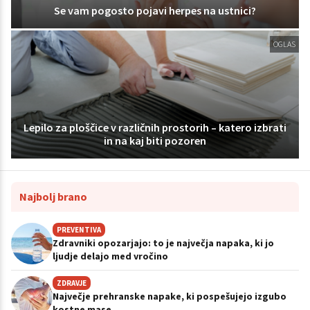
Se vam pogosto pojavi herpes na ustnici?
OGLAS
Lepilo za ploščice v različnih prostorih – katero izbrati
in na kaj biti pozoren
Najbolj brano
PREVENTIVA
Zdravniki opozarjajo: to je največja napaka, ki jo
ljudje delajo med vročino
ZDRAVJE
Največje prehranske napake, ki pospešujejo izgubo
kostne mase