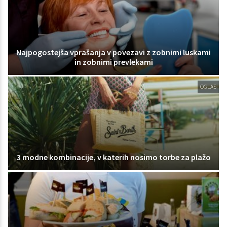
Najpogostejša vprašanja v povezavi z zobnimi luskami
in zobnimi prevlekami
OGLAS
3 modne kombinacije, v katerih nosimo torbe za plažo