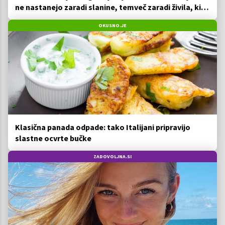
ne nastanejo zaradi slanine, temveč zaradi živila, ki
ga imamo vsi radi
OKUSNO.JE
Klasična panada odpade: tako Italijani pripravijo
slastne ocvrte bučke
ZADOVOLJNA.SI