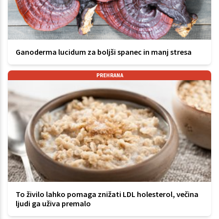
Ganoderma lucidum za boljši spanec in manj stresa
PREHRANA
To živilo lahko pomaga znižati LDL holesterol, večina
ljudi ga uživa premalo