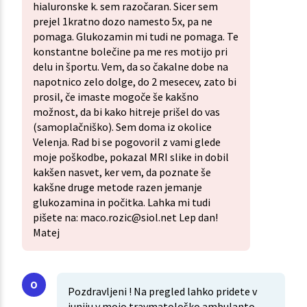
hialuronske k. sem razočaran. Sicer sem
prejel 1kratno dozo namesto 5x, pa ne
pomaga. Glukozamin mi tudi ne pomaga. Te
konstantne bolečine pa me res motijo pri
delu in športu. Vem, da so čakalne dobe na
napotnico zelo dolge, do 2 mesecev, zato bi
prosil, če imaste mogoče še kakšno
možnost, da bi kako hitreje prišel do vas
(samoplačniško). Sem doma iz okolice
Velenja. Rad bi se pogovoril z vami glede
moje poškodbe, pokazal MRI slike in dobil
kakšen nasvet, ker vem, da poznate še
kakšne druge metode razen jemanje
glukozamina in počitka. Lahka mi tudi
pišete na: maco.rozic@siol.net Lep dan!
Matej
Pozdravljeni ! Na pregled lahko pridete v
juniju v mojo travmatološko ambulanto -