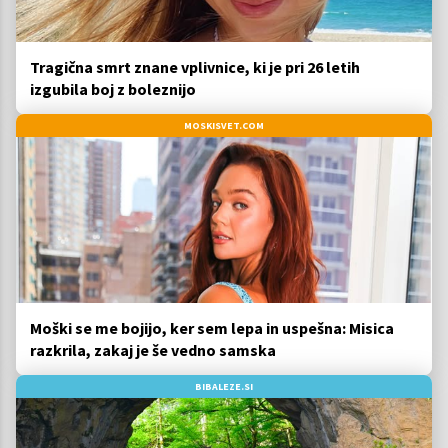
Tragična smrt znane vplivnice, ki je pri 26 letih
izgubila boj z boleznijo
MOSKISVET.COM
Moški se me bojijo, ker sem lepa in uspešna: Misica
razkrila, zakaj je še vedno samska
BIBALEZE.SI