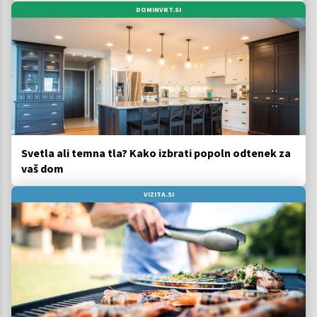
DOMINVRT.SI
Svetla ali temna tla? Kako izbrati popoln odtenek za
vaš dom
VIZITA.SI