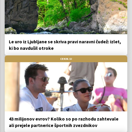
Le uro iz Ljubljane se skriva pravi naravni čudež: izlet,
ki bo navdušil otroke
CEKIN.SI
43 milijonov evrov? Koliko so po razhodu zahtevale
ali prejele partnerice športnih zvezdnikov