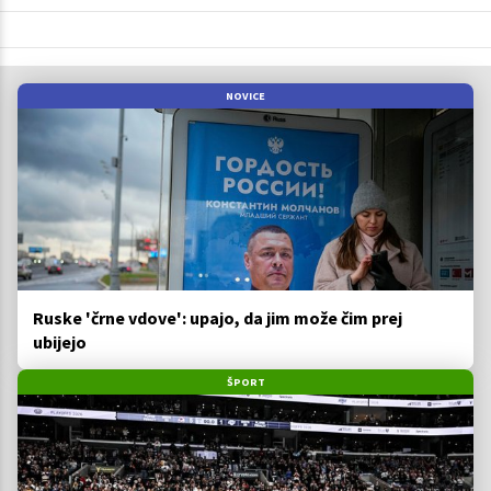
NOVICE
Ruske 'črne vdove': upajo, da jim može čim prej
ubijejo
ŠPORT