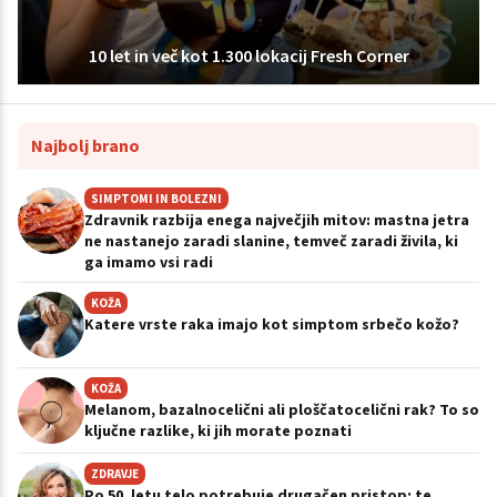
10 let in več kot 1.300 lokacij Fresh Corner
Najbolj brano
SIMPTOMI IN BOLEZNI
Zdravnik razbija enega največjih mitov: mastna jetra
ne nastanejo zaradi slanine, temveč zaradi živila, ki
ga imamo vsi radi
KOŽA
Katere vrste raka imajo kot simptom srbečo kožo?
KOŽA
Melanom, bazalnocelični ali ploščatocelični rak? To so
ključne razlike, ki jih morate poznati
ZDRAVJE
Po 50. letu telo potrebuje drugačen pristop: te