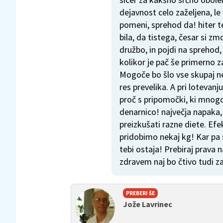
dejavnost celo zaželjena, le
pomeni, sprehod da! hiter t
bila, da tistega, česar si zm
družbo, in pojdi na sprehod, 
kolikor je pač še primerno za
Mogoče bo šlo vse skupaj ne
res prevelika. A pri lotevanj
proč s pripomočki, ki mnogo
denarnico! največja napaka, 
preizkušati razne diete. Ef
pridobimo nekaj kg! Kar pa s
tebi ostaja! Prebiraj prava
zdravem naj bo čtivo tudi z
PREBERI ŠE
Jože Lavrinec