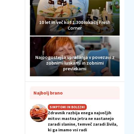
10 let in več kot 1.300 lokacij Fresh
Corner
Najpogostejša vprašanja v povezavi z
zobnimi luskami in zobnimi
prevlekami
Najbolj brano
SIMPTOMI IN BOLEZNI
Zdravnik razbija enega največjih
mitov: mastna jetra ne nastanejo
zaradi slanine, temveč zaradi živila,
ki ga imamo vsi radi