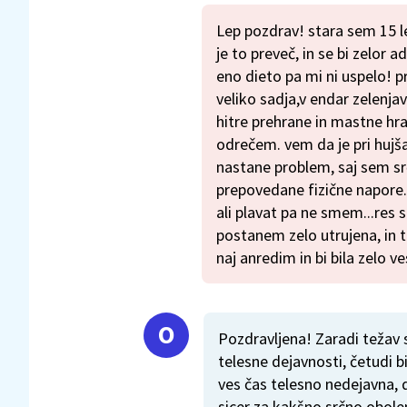
Lep pozdrav! stara sem 15 l
je to preveč, in se bi zelor 
eno dieto pa mi ni uspelo! 
veliko sadja,v endar zelenj
hitre prehrane in mastne hr
odrečem. vem da je pri hujš
nastane problem, saj sem s
prepovedane fizične napore..
ali plavat pa ne smem...res 
postanem zelo utrujena, in t
naj anredim in bi bila zelo v
Pozdravljena! Zaradi težav s
telesne dejavnosti, četudi bi
ves čas telesno nedejavna, 
sicer za kakšno srčno obole