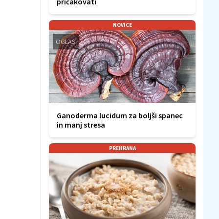
pričakovati
NOVICE
OGLAS
Ganoderma lucidum za boljši spanec
in manj stresa
PREHRANA