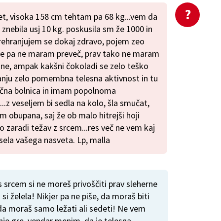
et, visoka 158 cm tehtam pa 68 kg...vem da
ad znebila usj 10 kg. poskusila sm že 1000 in
prehranjujem se dokaj zdravo, pojem zeo
ave pa ne maram preveč, prav tako ne maram
ane, ampak kakšni čokoladi se zelo teško
anju zelo pomembna telesna aktivnost in tu
rčna bolnica in imam popolnoma
..z veseljem bi sedla na kolo, šla smučat,
sm obupana, saj že ob malo hitrejši hoji
o zaradi težav z srcem...res več ne vem kaj
esela vašega nasveta. Lp, malla
 srcem si ne moreš privoščiti prav sleherne
 si želela! Nikjer pa ne piše, da moraš biti
da moraš samo ležati ali sedeti! Ne vem
nje gre, vendar menim, da je telesna