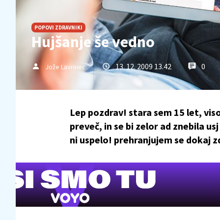
POPOVI ZDRAVNIKI
Hujšanje še vedno
13. 12. 2009 13.42
0
Jože Lavrinec
Lep pozdrav! stara sem 15 let, vis
preveč, in se bi zelor ad znebila us
ni uspelo! prehranjujem se dokaj zd