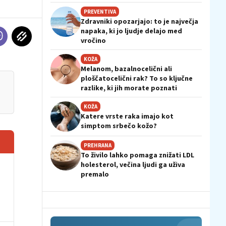
PREVENTIVA
Zdravniki opozarjajo: to je največja
napaka, ki jo ljudje delajo med
vročino
KOŽA
Melanom, bazalnocelični ali
ploščatocelični rak? To so ključne
razlike, ki jih morate poznati
KOŽA
Katere vrste raka imajo kot
simptom srbečo kožo?
PREHRANA
To živilo lahko pomaga znižati LDL
holesterol, večina ljudi ga uživa
premalo