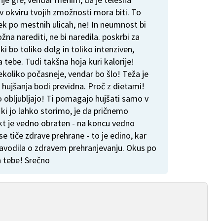
 v okviru tvojih zmožnosti mora biti. To
ek po mestnih ulicah, ne! In neumnost bi
ožna narediti, ne bi naredila. poskrbi za
ki bo toliko dolg in toliko intenziven,
 tebe. Tudi takšna hoja kuri kalorije!
koliko počasneje, vendar bo šlo! Teža je
u hujšanja bodi previdna. Proč z dietami!
 obljubljajo! Ti pomagajo hujšati samo v
ki jo lahko storimo, je da pričnemo
ekt je vedno obraten - na koncu vedno
e tiče zdrave prehrane - to je edino, kar
 navodila o zdravem prehranjevanju. Okus po
a tebe! Srečno