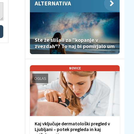
ALTERNATIVA
Ste že slišali za "kopanje v
zvezdah"? To naj bi pomirjalo um
NOVICE
OGLAS
Kaj vključuje dermatološki pregled v
Ljubljani – potek pregleda in kaj