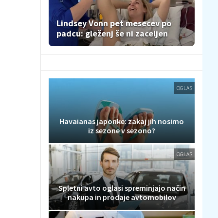
Lindsey Vonn pet mesecev po
padcu: gleženj še ni zaceljen
OGLAS
Havaianas japonke: zakaj jih nosimo
iz sezone v sezono?
OGLAS
Spletni avto oglasi spreminjajo način
nakupa in prodaje avtomobilov