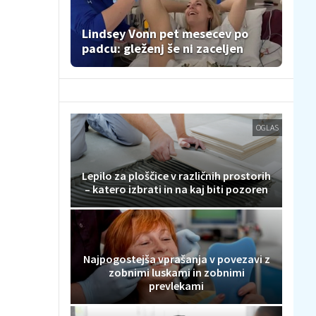
Lindsey Vonn pet mesecev po
padcu: gleženj še ni zaceljen
OGLAS
Lepilo za ploščice v različnih prostorih
– katero izbrati in na kaj biti pozoren
Najpogostejša vprašanja v povezavi z
zobnimi luskami in zobnimi
prevlekami