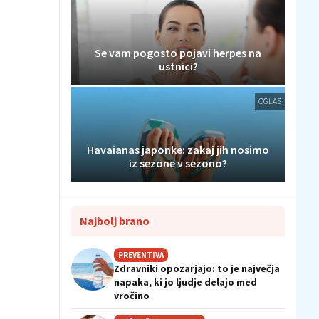
Se vam pogosto pojavi herpes na
ustnici?
OGLAS
Havaianas japonke: zakaj jih nosimo
iz sezone v sezono?
Najbolj brano
PREVENTIVA
Zdravniki opozarjajo: to je največja
napaka, ki jo ljudje delajo med
vročino