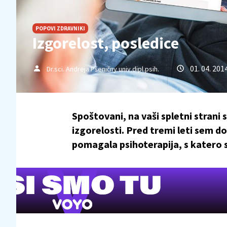
POPOVI ZDRAVNIKI
Izgorelost, posledice
01. 04. 201
Dr.sci. Andreja Pšeničny univ.dipl.psih.
Spoštovani, na vaši spletni strani
izgorelosti. Pred tremi leti sem do
pomagala psihoterapija, s katero s