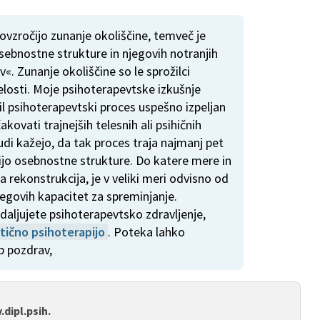
ovzročijo zunanje okoliščine, temveč je
ebnostne strukture in njegovih notranjih
ev«. Zunanje okoliščine so le sprožilci
relosti. Moje psihoterapevtske izkušnje
bil psihoterapevtski proces uspešno izpeljan
akovati trajnejših telesnih ali psihičnih
udi kažejo, da tak proces traja najmanj pet
cijo osebnostne strukture. Do katere mere in
 rekonstrukcija, je v veliki meri odvisno od
jegovih kapacitet za spreminjanje.
aljujete psihoterapevtsko zdravljenje,
itično psihoterapijo
. Poteka lahko
ep pozdrav,
.dipl.psih.