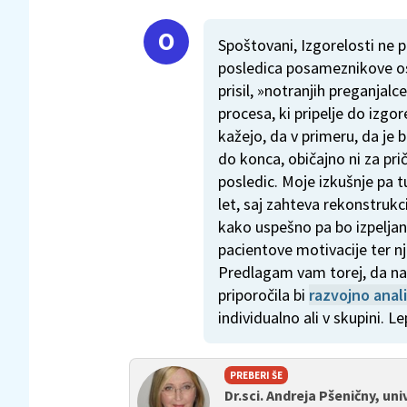
Spoštovani, Izgorelosti ne p
posledica posameznikove os
prisil, »notranjih preganjalc
procesa, ki pripelje do izgo
kažejo, da v primeru, da je 
do konca, običajno ni za prič
posledic. Moje izkušnje pa t
let, saj zahteva rekonstruk
kako uspešno pa bo izpeljana
pacientove motivacije ter n
Predlagam vam torej, da nad
priporočila bi
razvojno anal
individualno ali v skupini. L
PREBERI ŠE
Dr.sci. Andreja Pšeničny, univ