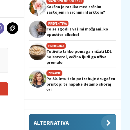
SRČNO ŽILNE BOLEZNI
Kakšna je razlika med srčnim
zastojem in srčnim infarktom?
PREVENTIVA
To se zgodi z vašimi možgani, ko
opustite alkohol
PREHRANA
To živilo lahko pomaga znižati LDL
holesterol, večina ljudi ga uživa
premalo
ZDRAVJE
Po 50. letu telo potrebuje drugačen
pristop: te napake delamo skoraj
vsi
ALTERNATIVA