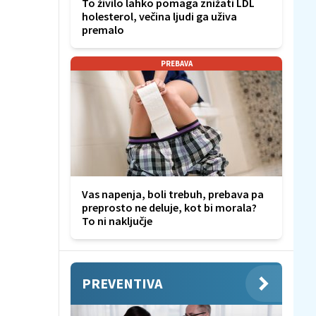
To živilo lahko pomaga znižati LDL
holesterol, večina ljudi ga uživa
premalo
PREBAVA
Vas napenja, boli trebuh, prebava pa
preprosto ne deluje, kot bi morala?
To ni naključje
PREVENTIVA