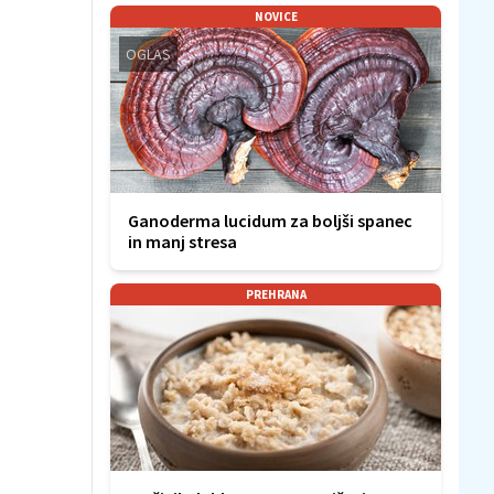
NOVICE
OGLAS
Ganoderma lucidum za boljši spanec
in manj stresa
PREHRANA