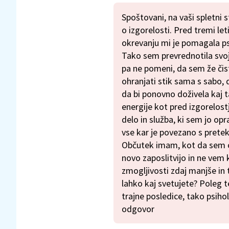
Spoštovani, na vaši spletni 
o izgorelosti. Pred tremi le
okrevanju mi je pomagala psi
Tako sem prevrednotila svoje
pa ne pomeni, da sem že či
ohranjati stik sama s sabo, 
da bi ponovno doživela kaj
energije kot pred izgorelost
delo in služba, ki sem jo opra
vse kar je povezano s pretek
Občutek imam, kot da sem o
novo zaposlitvijo in ne vem
zmogljivosti zdaj manjše in 
lahko kaj svetujete? Poleg 
trajne posledice, tako psiho
odgovor