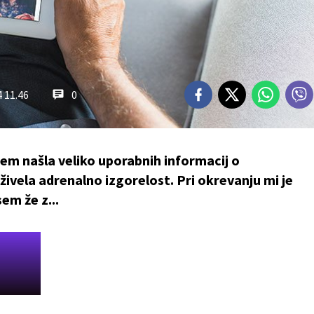
4 11.46
0
 sem našla veliko uporabnih informacij o
živela adrenalno izgorelost. Pri okrevanju mi je
em že z...