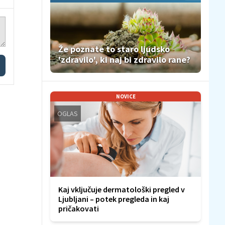
Že poznate to staro ljudsko
'zdravilo', ki naj bi zdravilo rane?
NOVICE
OGLAS
Kaj vključuje dermatološki pregled v
Ljubljani – potek pregleda in kaj
pričakovati