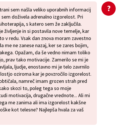
strani sem našla veliko uporabnih informacij
ti sem doživela adrenalno izgorelost. Pri
hoterapija, s katero sem že zaključila.
 življenje in si postavila nove temelje, kar
sto v redu. Vsak dan znova moram zavestno
da me ne zanese nazaj, ker se zares bojim,
 takega. Opažam, da še vedno nimam toliko
jo, prav tako motivacije. Zamerilo se mi je
vljala, ljudje, enostavno mi je telo zavrnilo
lostjo oziroma kar je povzročilo izgorelost.
btičala, namreč imam grozen strah pred
 kako skozi to, poleg tega so moje
tudi motivacija, drugačne vrednote... Ali mi
tega me zanima ali ima izgorelost kakšne
loške kot telesne? Najlepša hvala za vaš