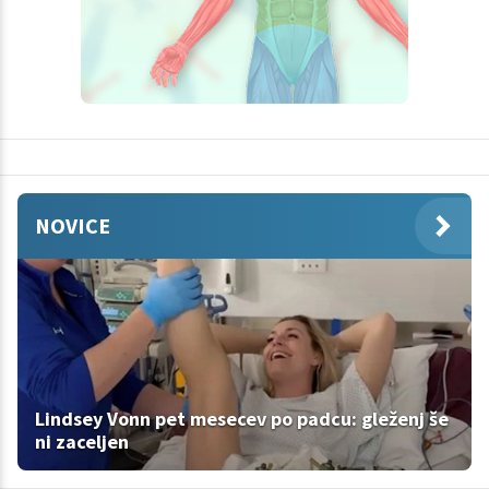
NOVICE
Lindsey Vonn pet mesecev po padcu: gleženj še
ni zaceljen