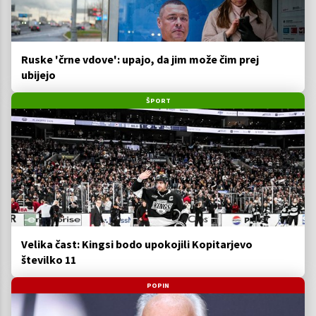
Ruske 'črne vdove': upajo, da jim može čim prej
ubijejo
ŠPORT
Velika čast: Kingsi bodo upokojili Kopitarjevo
številko 11
POPIN