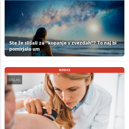
Ste že slišali za "kopanje v zvezdah"? To naj bi
pomirjalo um
NOVICE
OGLAS