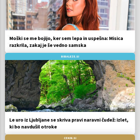
Moški se me bojijo, ker sem lepa in uspešna: Misica
razkrila, zakaj je še vedno samska
BIBALEZE.SI
Le uro iz Ljubljane se skriva pravi naravni čudež: izlet,
ki bo navdušil otroke
CEKIN.SI