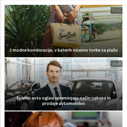
OGLAS
3 modne kombinacije, v katerih nosimo torbe za plažo
OGLAS
Spletni avto oglasi spreminjajo način nakupa in
prodaje avtomobilov