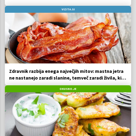
VIZITA.SI
Zdravnik razbija enega največjih mitov: mastna jetra
ne nastanejo zaradi slanine, temveč zaradi živila, ki
ga imamo vsi radi
OKUSNO.JE