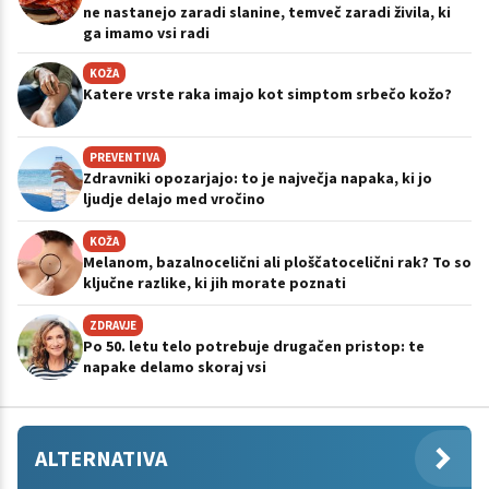
ne nastanejo zaradi slanine, temveč zaradi živila, ki
ga imamo vsi radi
KOŽA
Katere vrste raka imajo kot simptom srbečo kožo?
PREVENTIVA
Zdravniki opozarjajo: to je največja napaka, ki jo
ljudje delajo med vročino
KOŽA
Melanom, bazalnocelični ali ploščatocelični rak? To so
ključne razlike, ki jih morate poznati
ZDRAVJE
Po 50. letu telo potrebuje drugačen pristop: te
napake delamo skoraj vsi
ALTERNATIVA