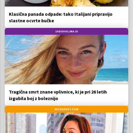
Klasična panada odpade: tako Italijani pripravijo
slastne ocvrte bučke
ZADOVOLJNA.SI
Tragična smrt znane vplivnice, ki je pri 26 letih
izgubila boj z boleznijo
MOSKISVET.COM