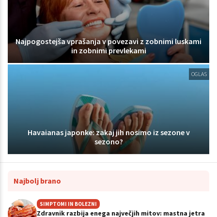
Najpogostejša vprašanja v povezavi z zobnimi luskami
in zobnimi prevlekami
OGLAS
Havaianas japonke: zakaj jih nosimo iz sezone v
sezono?
Najbolj brano
SIMPTOMI IN BOLEZNI
Zdravnik razbija enega največjih mitov: mastna jetra