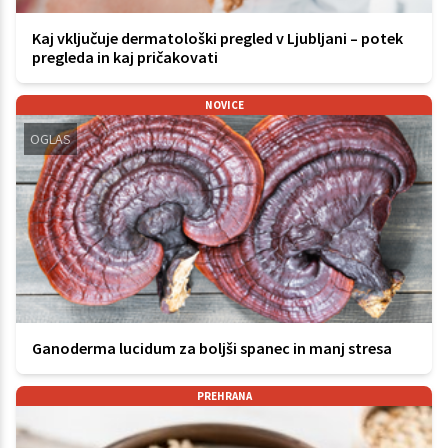
Kaj vključuje dermatološki pregled v Ljubljani – potek
pregleda in kaj pričakovati
NOVICE
OGLAS
Ganoderma lucidum za boljši spanec in manj stresa
PREHRANA