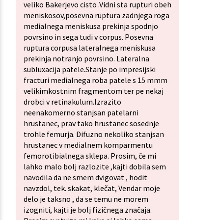
veliko Bakerjevo cisto .Vidni sta rupturi obeh
meniskosov,posevna ruptura zadnjega roga
medialnega meniskusa prekinja spodnjo
povrsino in sega tudi v corpus. Posevna
ruptura corpusa lateralnega meniskusa
prekinja notranjo povrsino. Lateralna
subluxacija patele.Stanje po impresijski
fracturi medialnega roba patele s 15 mmm
velikimkostnim fragmentom ter pe nekaj
drobci v retinakulum.Izrazito
neenakomerno stanjsan patelarni
hrustanec, prav tako hrustanec sosednje
trohle femurja. Difuzno nekoliko stanjsan
hrustanec v medialnem komparmentu
femorotibialnega sklepa. Prosim, če mi
lahko malo bolj razlozite ,kajti dobila sem
navodila da ne smem dvigovat , hodit
navzdol, tek. skakat, klečat, Vendar moje
delo je taksno , da se temu ne morem
izogniti, kajti je bolj fizičnega značaja.