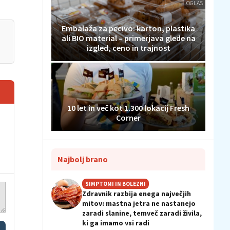
OGLAS
Embalaža za pecivo: karton, plastika
ali BIO material – primerjava glede na
izgled, ceno in trajnost
10 let in več kot 1.300 lokacij Fresh
Corner
Najbolj brano
SIMPTOMI IN BOLEZNI
Zdravnik razbija enega največjih
mitov: mastna jetra ne nastanejo
zaradi slanine, temveč zaradi živila,
ki ga imamo vsi radi