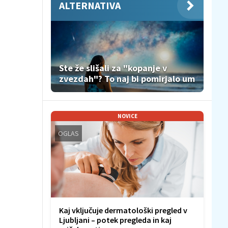
ALTERNATIVA
Ste že slišali za "kopanje v
zvezdah"? To naj bi pomirjalo um
NOVICE
OGLAS
Kaj vključuje dermatološki pregled v
Ljubljani – potek pregleda in kaj