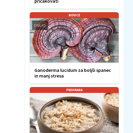
pričakovati
NOVICE
OGLAS
Ganoderma lucidum za boljši spanec
in manj stresa
PREHRANA