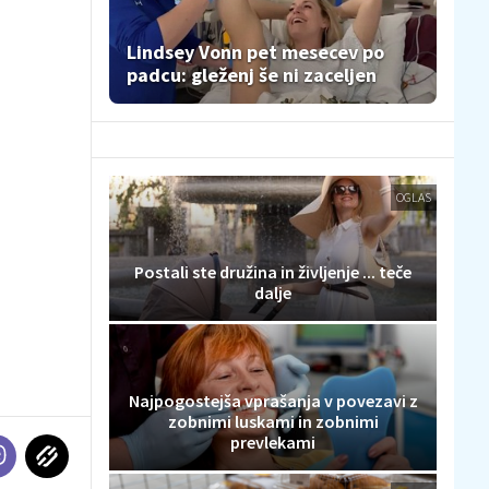
Lindsey Vonn pet mesecev po
padcu: gleženj še ni zaceljen
OGLAS
Postali ste družina in življenje ... teče
dalje
Najpogostejša vprašanja v povezavi z
zobnimi luskami in zobnimi
prevlekami