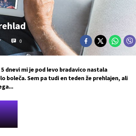
rehlad
7
0
 5 dnevi mi je pod levo bradavico nastala
lo boleča. Sem pa tudi en teden že prehlajen, ali
ega...