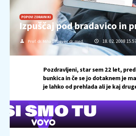
POPOVI ZDRAVNIKI
Izpuščaj pod bradavico in p
18. 02. 2008 15.5
Prof. dr. Miha Debevec dr. med.
Pozdravljeni, star sem 22 let, pred
bunkica in če se jo dotaknem je ma
je lahko od prehlada ali je kaj drug