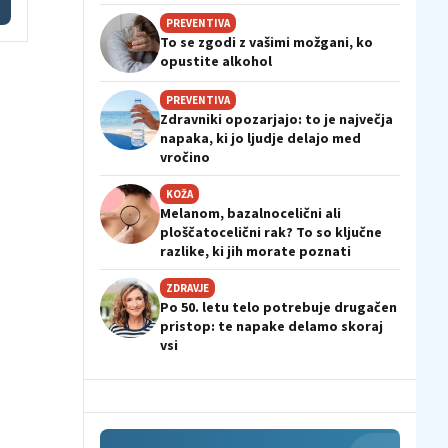
PREVENTIVA
To se zgodi z vašimi možgani, ko
opustite alkohol
PREVENTIVA
Zdravniki opozarjajo: to je največja
napaka, ki jo ljudje delajo med
vročino
KOŽA
Melanom, bazalnocelični ali
ploščatocelični rak? To so ključne
razlike, ki jih morate poznati
ZDRAVJE
Po 50. letu telo potrebuje drugačen
pristop: te napake delamo skoraj
vsi