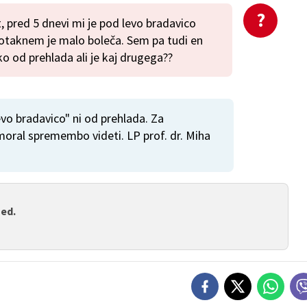
t, pred 5 dnevi mi je pod levo bradavico
 dotaknem je malo boleča. Sem pa tudi en
hko od prehlada ali je kaj drugega??
vo bradavico" ni od prehlada. Za
moral spremembo videti. LP prof. dr. Miha
med.