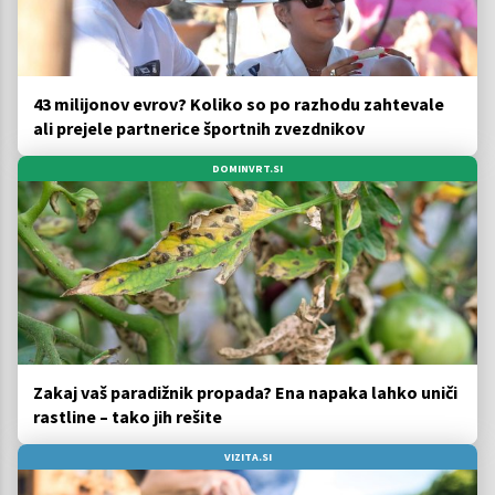
43 milijonov evrov? Koliko so po razhodu zahtevale
ali prejele partnerice športnih zvezdnikov
DOMINVRT.SI
Zakaj vaš paradižnik propada? Ena napaka lahko uniči
rastline – tako jih rešite
VIZITA.SI