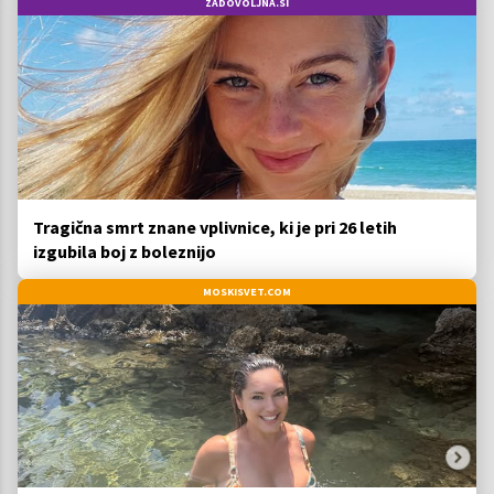
ZADOVOLJNA.SI
Tragična smrt znane vplivnice, ki je pri 26 letih
izgubila boj z boleznijo
MOSKISVET.COM