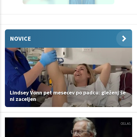
NOVICE
Lindsey Vonn pet mesecev po padcu: gleženj še
ni zaceljen
OGLAS