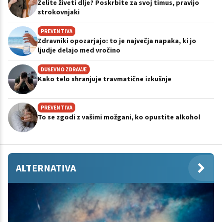
Želite živeti dlje? Poskrbite za svoj timus, pravijo
strokovnjaki
PREVENTIVA
Zdravniki opozarjajo: to je največja napaka, ki jo
ljudje delajo med vročino
DUŠEVNO ZDRAVJE
Kako telo shranjuje travmatične izkušnje
PREVENTIVA
To se zgodi z vašimi možgani, ko opustite alkohol
ALTERNATIVA