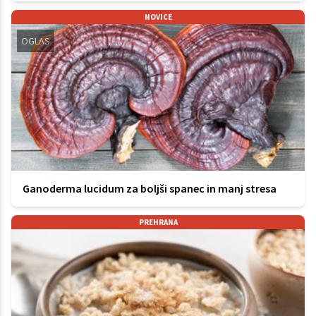
NOVICE
OGLAS
Ganoderma lucidum za boljši spanec in manj stresa
PREHRANA