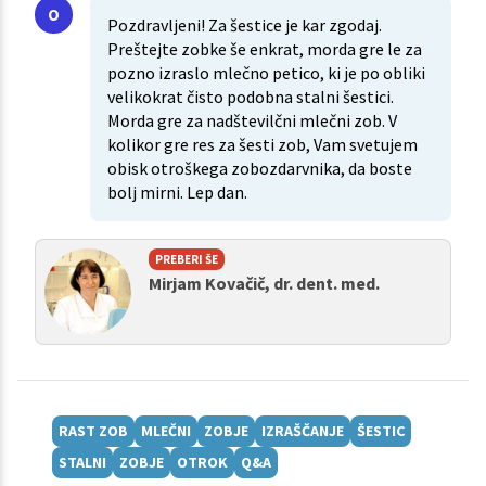
Pozdravljeni! Za šestice je kar zgodaj.
Preštejte zobke še enkrat, morda gre le za
pozno izraslo mlečno petico, ki je po obliki
velikokrat čisto podobna stalni šestici.
Morda gre za nadštevilčni mlečni zob. V
kolikor gre res za šesti zob, Vam svetujem
obisk otroškega zobozdarvnika, da boste
bolj mirni. Lep dan.
PREBERI ŠE
Mirjam Kovačič, dr. dent. med.
RAST ZOB
MLEČNI
ZOBJE
IZRAŠČANJE
ŠESTIC
STALNI
ZOBJE
OTROK
Q&A