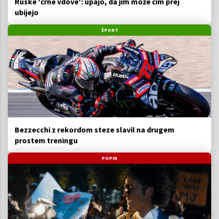
Ruske 'črne vdove': upajo, da jim može čim prej
ubijejo
ŠPORT
Bezzecchi z rekordom steze slavil na drugem
prostem treningu
POPIN