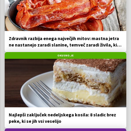
Zdravnik razbija enega največjih mitov: mastna jetra
ne nastanejo zaradi slanine, temveč zaradi živila, ki
ga imamo vsi radi
OKUSNO.JE
Najlepši zaključek nedeljskega kosila: 8 sladic brez
peke, ki se jih vsi veselijo