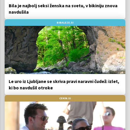
Bila je najbolj seksi ženska na svetu, v bikiniju znova
navdušila
BIBALEZE.SI
Le uro iz Ljubljane se skriva pravi naravni čudež: izlet,
ki bo navdušil otroke
CEKIN.SI