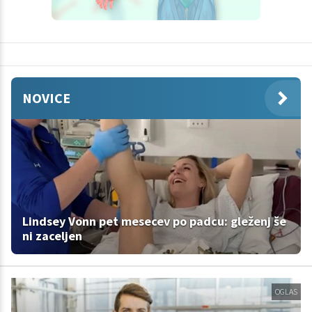
NOVICE
Lindsey Vonn pet mesecev po padcu: gleženj še
ni zaceljen
OGLAS