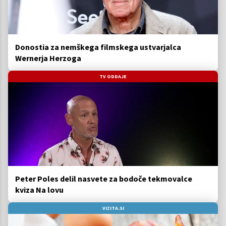
Donostia za nemškega filmskega ustvarjalca
Wernerja Herzoga
TV ODDAJE
Peter Poles delil nasvete za bodoče tekmovalce
kviza Na lovu
VIZITA.SI