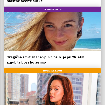
slastne ocvrte bučke
ZADOVOLJNA.SI
Tragična smrt znane vplivnice, ki je pri 26 letih
izgubila boj z boleznijo
MOSKISVET.COM