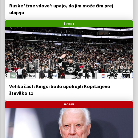
Ruske 'črne vdove': upajo, da jim može čim prej
ubijejo
ŠPORT
Velika čast: Kingsi bodo upokojili Kopitarjevo
številko 11
POPIN