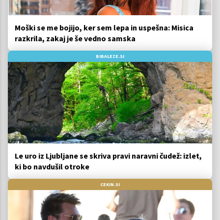
Moški se me bojijo, ker sem lepa in uspešna: Misica
razkrila, zakaj je še vedno samska
BIBALEZE.SI
Le uro iz Ljubljane se skriva pravi naravni čudež: izlet,
ki bo navdušil otroke
CEKIN.SI