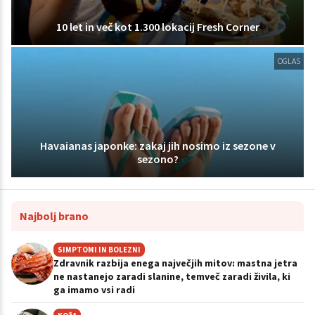
10 let in več kot 1.300 lokacij Fresh Corner
OGLAS
Havaianas japonke: zakaj jih nosimo iz sezone v
sezono?
Najbolj brano
SIMPTOMI IN BOLEZNI
Zdravnik razbija enega največjih mitov: mastna jetra
ne nastanejo zaradi slanine, temveč zaradi živila, ki
ga imamo vsi radi