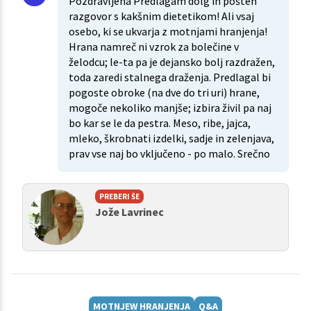
Pozdravljena Predlagam dolg in pošten
razgovor s kakšnim dietetikom! Ali vsaj
osebo, ki se ukvarja z motnjami hranjenja!
Hrana namreč ni vzrok za bolečine v
želodcu; le-ta pa je dejansko bolj razdražen,
toda zaredi stalnega draženja. Predlagal bi
pogoste obroke (na dve do tri uri) hrane,
mogoče nekoliko manjše; izbira živil pa naj
bo kar se le da pestra. Meso, ribe, jajca,
mleko, škrobnati izdelki, sadje in zelenjava,
prav vse naj bo vključeno - po malo. Srečno
PREBERI ŠE
Jože Lavrinec
MOTNJEW HRANJENJA
Q&A