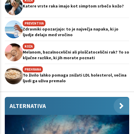
KOŽA
Katere vrste raka imajo kot simptom srbečo kožo?
PREVENTIVA
Zdravniki opozarjajo: to je največja napaka, ki jo
ljudje delajo med vročino
KOŽA
Melanom, bazalnocelični ali ploščatocelični rak? To so
ključne razlike, ki jih morate poznati
PREHRANA
To živilo lahko pomaga znižati LDL holesterol, večina
ljudi ga uživa premalo
ALTERNATIVA