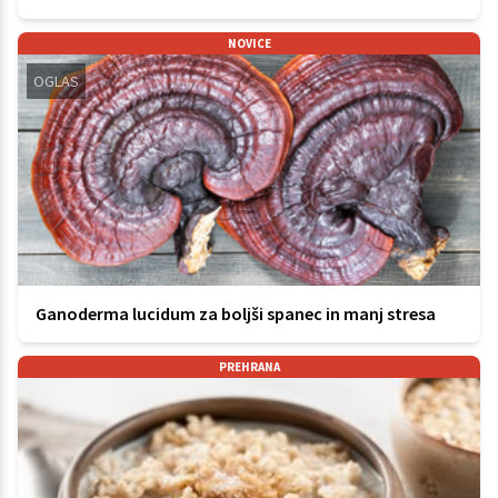
NOVICE
OGLAS
Ganoderma lucidum za boljši spanec in manj stresa
PREHRANA