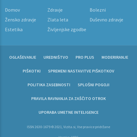
Domov
Zdravje
Bolezni
Žensko zdravje
Zlata leta
Duševno zdravje
Estetika
Življenjske zgodbe
OGLAŠEVANJE
UREDNIŠTVO
PRO PLUS
MODERIRANJE
PIŠKOTKI
SPREMENI NASTAVITVE PIŠKOTKOV
POLITIKA ZASEBNOSTI
SPLOŠNI POGOJI
PRAVILA RAVNANJA ZA ZAŠČITO OTROK
UPORABA UMETNE INTELIGENCE
ISSN 2630-1679 © 2021, Vizita.si, Vse pravice pridržane