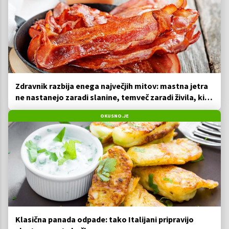
Zdravnik razbija enega največjih mitov: mastna jetra
ne nastanejo zaradi slanine, temveč zaradi živila, ki
ga imamo vsi radi
OKUSNO.JE
Klasična panada odpade: tako Italijani pripravijo