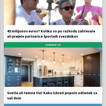
43 milijonov evrov? Koliko so po razhodu zahtevale
ali prejele partnerice športnih zvezdnikov
DOMINVRT.SI
Svetla ali temna tla? Kako izbrati popoln odtenek za
vaš dom