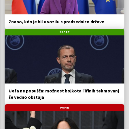
Znano, kdo je bil v vozilu s predsednico države
ŠPORT
Uefa ne popušča: možnost bojkota Fifinih tekmovanj
še vedno obstaja
POPIN