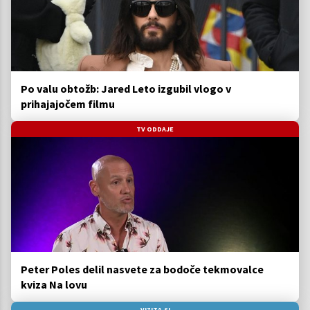
Po valu obtožb: Jared Leto izgubil vlogo v
prihajajočem filmu
TV ODDAJE
Peter Poles delil nasvete za bodoče tekmovalce
kviza Na lovu
VIZITA.SI