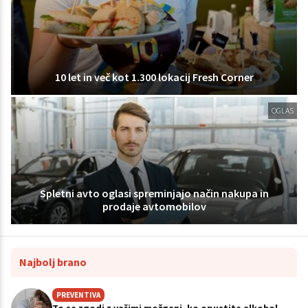
10 let in več kot 1.300 lokacij Fresh Corner
OGLAS
Spletni avto oglasi spreminjajo način nakupa in
prodaje avtomobilov
Najbolj brano
PREVENTIVA
To se zgodi z vašimi možgani, ko opustite alkohol