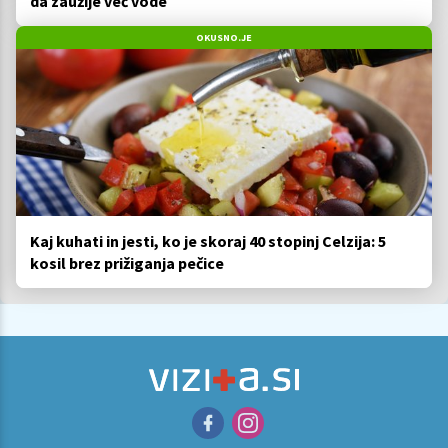
da zaužije več vode
OKUSNO.JE
Kaj kuhati in jesti, ko je skoraj 40 stopinj Celzija: 5
kosil brez prižiganja pečice