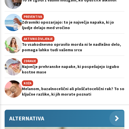
PREVENTIVA
Zdravniki opozarjajo: to je največja napaka, ki jo
ljudje delajo med vročino
AKTIVNO ŽIVLJENJE
To vsakodnevno opravilo morda ni le nadležno delo,
pomaga lahko tudi vašemu srcu
ZDRAVJE
Največje prehranske napake, ki pospešujejo izgubo
kostne mase
KOŽA
Melanom, bazalnocelični ali ploščatocelični rak? To so
ključne razlike, ki jih morate poznati
ALTERNATIVA