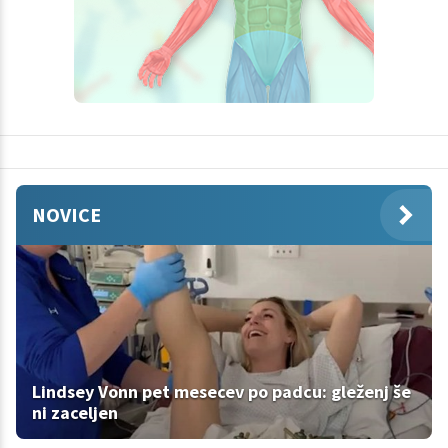
NOVICE
Lindsey Vonn pet mesecev po padcu: gleženj še
ni zaceljen