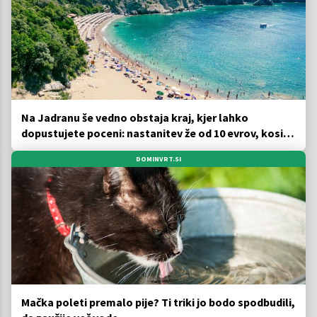
Na Jadranu še vedno obstaja kraj, kjer lahko
dopustujete poceni: nastanitev že od 10 evrov, kosilo
za pet evrov
DOMINVRT.SI
Mačka poleti premalo pije? Ti triki jo bodo spodbudili,