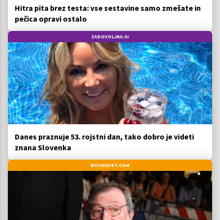
Hitra pita brez testa: vse sestavine samo zmešate in
pečica opravi ostalo
ZADOVOLJNA.SI
Danes praznuje 53. rojstni dan, tako dobro je videti
znana Slovenka
MOSKISVET.COM